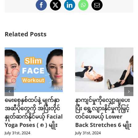
Facebook
X
LinkedIn
WhatsApp
Email
Related Posts
မေးစေ့နှစ်ထပ်နဲ့ မျက်နှာ
နာကျင်မှုကိုလျှော့ချပေး
အဆီပိုတွေကို အပြီးတိုင်
ပြီး ရွေ့လျားနိုင်မှုကိုမြှင့်
နှုတ်ဆက်နိုင်မယ့် Facial
တင်ပေးမယ့် Lower
Yoga Poses ( ၈ ) မျိုး
Back Stretches 6 မျိုး
July 31st, 2024
July 31st, 2024