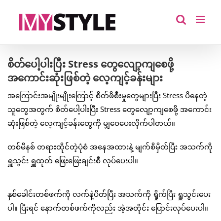
Skip
to
content
စိတ်ပေါ့ပါးပြီး Stress တွေလျော့ကျစေဖို့
အကောင်းဆုံးဖြစ်တဲ့ လေ့ကျင့်ခန်းများ
အကြောင်းအမျိုးမျိုးကြောင့် စိတ်ဖိစီးမှုတွေများပြီး Stress ပိနေတဲ့
သူတွေအတွက် စိတ်ပေါ့ပါးပြီး Stress တွေလျော့ကျစေဖို့ အကောင်း
ဆုံးဖြစ်တဲ့ လေ့ကျင့်ခန်းတွေကို မျှဝေပေးလိုက်ပါတယ်။
တစ်မိနစ် တရားထိုင်တဲ့ပုံစံ အနေအထားနဲ့ မျက်စိမှိတ်ပြီး အသက်ကို
ရှူသွင်း ရှူထုတ် ဖြေးဖြေးချင်းစီ လုပ်ပေးပါ။
နှစ်ခေါင်းတစ်ဖက်ကို လက်နဲ့ပိတ်ပြီး အသက်ကို ရှိုက်ပြီး ရှူသွင်းပေး
ပါ။ ပြီးရင် နောက်တစ်ဖက်ကိုလည်း အဲ့အတိုင်း ပြောင်းလုပ်ပေးပါ။