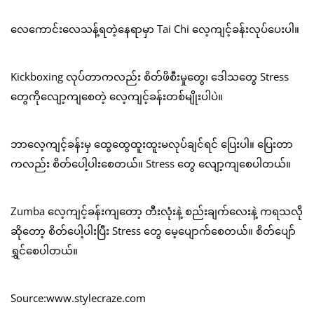
လေကောင်းလေသန့်ရတဲ့နေရာမှာ Tai Chi လေ့ကျင့်ခန်းလုပ်ပေးပါ။
Kickboxing လုပ်တာကလည်း စိတ်ဖိစီးမှုတွေ၊ ဒေါသတွေ Stress
တွေကိုလျော့ကျစေတဲ့ လေ့ကျင့်ခန်းတစ်မျိုးပါပဲ။
ဘာလေ့ကျင့်ခန်းမှ ထွေထွေထူးထူးမလုပ်ချင်ရင် ပြေးပါ။ ပြေးတာ
ကလည်း စိတ်ပေါ့ပါးစေတယ်။ Stress တွေ လျော့ကျစေပါတယ်။
Zumba လေ့ကျင့်ခန်းကျတော့ တီးလုံးနဲ့ စည်းချက်လေးနဲ့ ကရသလို
ဆိုတော့ စိတ်ပေါ့ပါးပြီး Stress တွေ မေ့ပျောက်စေတယ်။ စိတ်ပျော်
ရွှင်စေပါတယ်။
Source:www.stylecraze.com