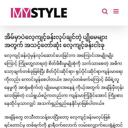
Skip
to
content
အိမ်မှာပဲလေ့ကျင့်ခန်းလုပ်ချင်တဲ့ ပျိုမေများ
အတွက် အသင့်တော်ဆုံး လေ့ကျင့်ခန်းငါးခု
လေ့ကျင့်ခန်းပုံမှန်လုပ်ဆောင်ပေးခြင်းက အကြောင်းအမျိုးမျိုး
ကြောင့် ကြုံတွေ့လာရတဲ့ စိတ်ဖိစီးမှုမျိုးစုံကို သက်သာစေတဲ့ အဓိက
သော့ချက်တစ်ခုဖြစ်ပြီး စိတ်ပိုင်းဆိုင်ရာ၊ ရုပ်ပိုင်းဆိုင်ရာကျန်းမာရေး
ကိုလည်း ကောင်းမွန်စေပါတယ်။ အလုပ်တစ်ဖက်ကြောင့် မိမိရဲ့လူ
နေမှုကို အာရုံမစိုက်တဲ့ ပျိုမေများအနေနဲ့ ကိုယ့်အတွက် အချိန်မှီတုန်း
လေးဖြစ်တဲ့ ငယ်ရွယ်စဥ်ကတည်းက ကျန်းမာကြံ့ခိုင်အောင် ကြိုးစား
နေထိုင်မှသာလျှင် အသက်ရှည်ရှည်နေနိုင်မှာဖြစ်ပါတယ်။
အချိန်တွေ တသီးတသန့်ပေးပြီးတော့ လေ့ကျင့်ခန်းမလုပ်ဖြစ်
ရင်တောင်မှ တစ်ရက်ကို နာရီဝက်လောက် လမ်းလျှောက်ပေးရုံနဲ့တင်