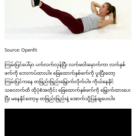
Source: Openfit
ကြမ်းပြင်ပေါ်မှာ ပက်လက်လှန်ပြီး လက်ဖဝါးမှောက်ကာ လက်နှစ်
ဖက်ကို ဘေးကပ်ထားပါ။ ခြေထောက်နှစ်ဖက်ကို ပူးပြီးတော့
ကြမ်းပြင်ကနေ တဖြည်းဖြည်းမြှောက်လိုက်ပါ။ ကိုယ်နေနိုင်
သလောက်ထိ ထိုပုံစံအတိုင်း ခြေထောက်နှစ်ဖက်ကို မြှောက်ထားပေး
ပြီး မနေနိုင်တော့မှ တဖြည်းဖြည်းနဲ့ အောက်သို့ပြန်ချပေးပါ။