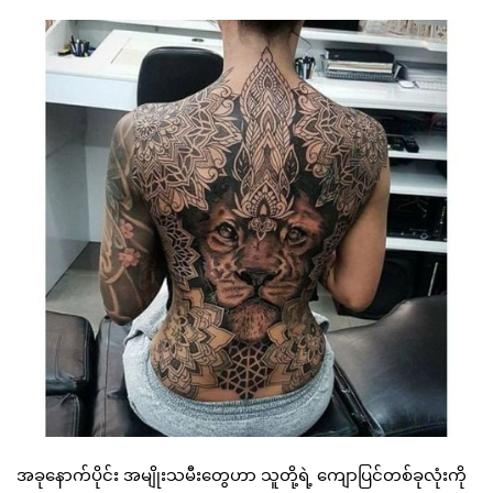
အခုနောက်ပိုင်း အမျိုးသမီးတွေဟာ သူတို့ရဲ့ ကျောပြင်တစ်ခုလုံးကို