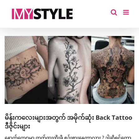
Skip
to
content
View
Larger
Image
မိန်းကလေးများအတွက် အမိုက်ဆုံး Back Tattoo
ဒီဇိုင်းများ
နောက်ကျောမှာ တတ်ထူးထိုးဖို့ စဥ်းစားနေတာလား ? ဒါဆိုရင်တော့