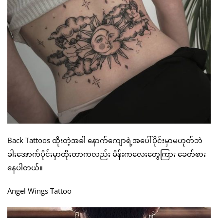
Back Tattoos ထိုးတဲ့အခါ နောက်ကျောရဲ့အပေါ်ပိုင်းမှာမဟုတ်ဘဲ
ခါးအောက်ပိုင်းမှာထိုးတာကလည်း မိန်းကလေးတွေကြား ခေတ်စား
နေပါတယ်။
Angel Wings Tattoo