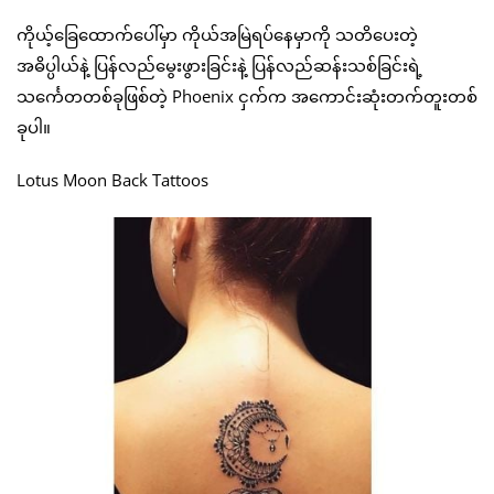
ကိုယ့်ခြေထောက်ပေါ်မှာ ကိုယ်အမြဲရပ်နေမှာကို သတိပေးတဲ့
အဓိပ္ပါယ်နဲ့ ပြန်လည်မွေးဖွားခြင်းနဲ့ ပြန်လည်ဆန်းသစ်ခြင်းရဲ့
သင်္ကေတတစ်ခုဖြစ်တဲ့ Phoenix ငှက်က အကောင်းဆုံးတက်တူးတစ်
ခုပါ။
Lotus Moon Back Tattoos