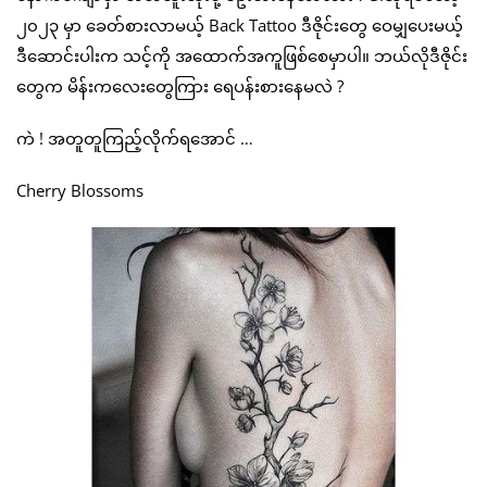
၂၀၂၃ မှာ ခေတ်စားလာမယ့် Back Tattoo ဒီဇိုင်းတွေ ဝေမျှပေးမယ့်
ဒီဆောင်းပါးက သင့်ကို အထောက်အကူဖြစ်စေမှာပါ။ ဘယ်လိုဒီဇိုင်း
တွေက မိန်းကလေးတွေကြား ရေပန်းစားနေမလဲ ?
ကဲ ! အတူတူကြည့်လိုက်ရအောင် …
Cherry Blossoms