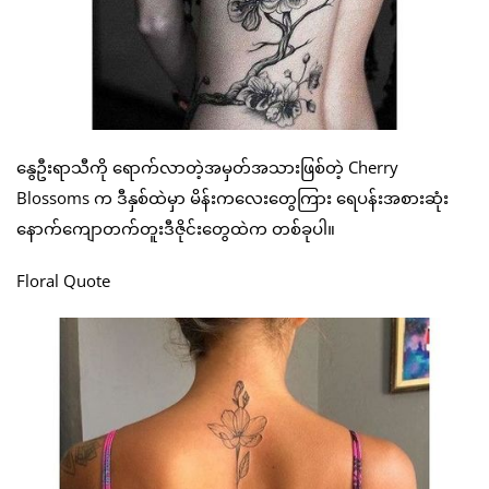
နွေဦးရာသီကို ရောက်လာတဲ့အမှတ်အသားဖြစ်တဲ့ Cherry
Blossoms က ဒီနှစ်ထဲမှာ မိန်းကလေးတွေကြား ရေပန်းအစားဆုံး
နောက်ကျောတက်တူးဒီဇိုင်းတွေထဲက တစ်ခုပါ။
Floral Quote