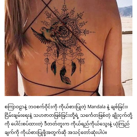
စကြာဝဠာနဲ့ ဘဝစက်ဝိုင်းကို ကိုယ်စားပြုတဲ့ Mandala နဲ့ ချစ်ခြင်း၊
ငြိမ်းချမ်းရေးနဲ့ သဟဇာတဖြစ်ခြင်းတို့ရဲ့ သင်္ကေတဖြစ်တဲ့ ချိုးငှက်တို့
ကို ပေါင်းစပ်ထားတဲ့ ဒီတတ်တူးက ကိုယ်ရည်ကိုယ်သွေးနဲ့ ယုံကြည်
ချက်ကို ကိုယ်စားပြုဖို့အတွက်ဆို အသင့်တော်ဆုံးပါပဲ။