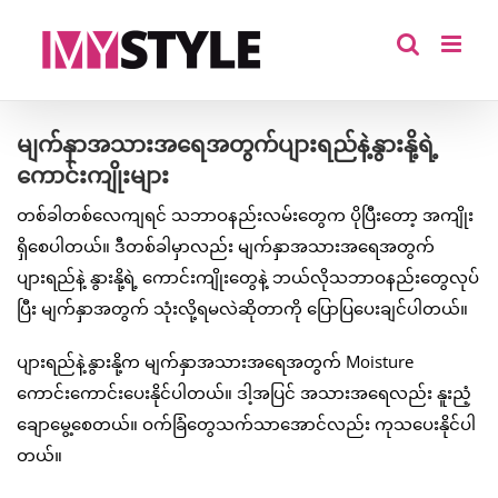
Skip
to
content
မျက်နှာအသားအရေအတွက်ပျားရည်နဲ့နွားနို့ရဲ့
ကောင်းကျိုးများ
တစ်ခါတစ်လေကျရင် သဘာဝနည်းလမ်းတွေက ပိုပြီးတော့ အကျိုး
ရှိစေပါတယ်။ ဒီတစ်ခါမှာလည်း မျက်နှာအသားအရေအတွက်
ပျားရည်နဲ့ နွားနို့ရဲ့ ကောင်းကျိုးတွေနဲ့ ဘယ်လိုသဘာဝနည်းတွေလုပ်
ပြီး မျက်နှာအတွက် သုံးလို့ရမလဲဆိုတာကို ပြောပြပေးချင်ပါတယ်။
ပျားရည်နဲ့နွားနို့က မျက်နှာအသားအရေအတွက် Moisture
ကောင်းကောင်းပေးနိုင်ပါတယ်။ ဒါ့အပြင် အသားအရေလည်း နူးညံ့
ချောမွေ့စေတယ်။ ဝက်ခြံတွေသက်သာအောင်လည်း ကုသပေးနိုင်ပါ
တယ်။