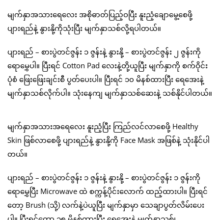
မျက်နှာအသားရေလေး အစိုဓာတ်ပြည့်ဝပြီး နူးညံ့ချောမွေ့စေဖို့
ပျားရည်နဲ့ နွားနို့ကိုသုံးပြီး မျက်နှာသစ်လို့ရပါတယ်။
ပျားရည် – စားပွဲတင်ဇွန်း ၁ ဇွန်းနဲ့ နွားနို့ – စားပွဲတင်ဇွန်း ၂ ဇွန်းကို
ရောမွှေပါ။ ပြီးရင် Cotton Pad လေးနဲ့တို့ယူပြီး မျက်နှာကို စက်ဝိုင်း
ပုံစံ ဖြေးဖြေးချင်းစီ ပွတ်ပေးပါ။ ပြီးရင် ၁၀ မိနစ်ထားပြီး ရေအေးနဲ့
မျက်နှာသစ်လိုက်ပါ။ သုံးနေကျ မျက်နှာသစ်ဆေးနဲ့ သစ်နိုင်ပါတယ်။
မျက်နှာအသားအရေလေး နူးညံ့ပြီး ကြည်လင်လာစေဖို့ Healthy
Skin ဖြစ်လာစေဖို့ ပျားရည်နဲ့ နွားနို့ကို Face Mask အဖြစ်နဲ့ သုံးနိုင်ပါ
တယ်။
ပျားရည် – စားပွဲတင်ဇွန်း ၁ ဇွန်းနဲ့ နွားနို့ – စားပွဲတင်ဇွန်း ၁ ဇွန်းကို
ရောမွှေပြီး Microwave ထဲ စက္ကန့်ပိုင်းလောက် ထည့်ထားပါ။ ပြီးရင်
တော့ Brush (သို့) လက်နဲ့ပဲယူပြီး မျက်နှာမှာ သေချာပွတ်လိမ်းပေး
ပါ။ ပြီးရင်တော့ ၁၅ မိနစ်ထားပြီး ရေအေးနဲ့ မျက်နှာသစ်၊