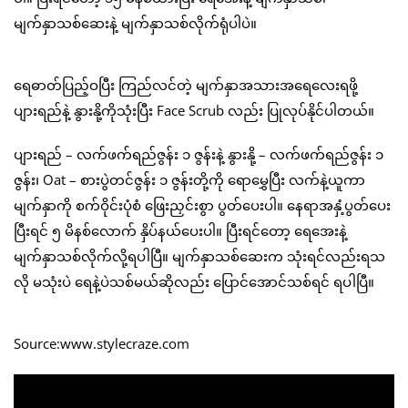
မျက်နှာသစ်ဆေးနဲ့ မျက်နှာသစ်လိုက်ရုံပါပဲ။
ရေဓာတ်ပြည့်ဝပြီး ကြည်လင်တဲ့ မျက်နှာအသားအရေလေးရဖို့
ပျားရည်နဲ့ နွားနို့ကိုသုံးပြီး Face Scrub လည်း ပြုလုပ်နိုင်ပါတယ်။
ပျားရည် – လက်ဖက်ရည်ဇွန်း ၁ ဇွန်းနဲ့ နွားနို့ – လက်ဖက်ရည်ဇွန်း ၁
ဇွန်း၊ Oat – စားပွဲတင်ဇွန်း ၁ ဇွန်းတို့ကို ရောမွှေပြီး လက်နဲ့ယူကာ
မျက်နှာကို စက်ဝိုင်းပုံစံ ဖြေးညှင်းစွာ ပွတ်ပေးပါ။ နေရာအနှံ့ပွတ်ပေး
ပြီးရင် ၅ မိနစ်လောက် နှိပ်နယ်ပေးပါ။ ပြီးရင်တော့ ရေအေးနဲ့
မျက်နှာသစ်လိုက်လို့ရပါပြီ။ မျက်နှာသစ်ဆေးက သုံးရင်လည်းရသ
လို မသုံးပဲ ရေနဲ့ပဲသစ်မယ်ဆိုလည်း ပြောင်အောင်သစ်ရင် ရပါပြီ။
Source:www.stylecraze.com