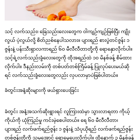
သင့် လက်သည်း၊ ခြေသည်းလေးတွေက ဝါကျဉ်ကျဉ်ဖြစ်ပြီး ကျိုး
လွယ် ပဲ့လွယ်လို့ စိတ်ညစ်နေပါသလား။ ပျားရည် စားပွဲတင်ဇွန်း ၁
ဇွန်းနဲ့ ပန်းသီးရှာလကာရည် ၆၀ မီလီလီတာတို့ကို ရောနှောလိုက်ပါ။
သင့်ရဲ့လက်သည်းခွံလေးတွေကို ထိုအရည်ထဲ ၁၀ မိနစ်ခန့် စိမ်ထား
လိုက်ပါ။ ဒီနည်းလမ်းကို တစ်ပတ်တစ်ကြိမ်ခန့် ပြုလုပ်ပေးမယ်ဆို
ရင် လက်သည်းခွံလေးတွေလည်း လှပလာမှာပဲဖြစ်ပါတယ်။
ခံတွင်းအနံ့ဆိုးများကို ဖယ်ရှားပေးခြင်း
ခံတွင်း အနံ့အသက်ဆိုးရွားရင် လူကြားထဲမှာ သွားလာရတာ ကိုယ့်
ကိုယ်ကို ယုံကြည်မှု ကင်းမဲ့စေပါတယ်။ ရေ ၆၀ မီလီလီတာ၊
ပျားရည် လက်ဖက်ရည်ဇွန်း ၁ ဇွန်းနဲ့ သံပုယိုရည် လက်ဖက်ရည်ဇွန်း
တစ်ဇွန်းတို့ကို သမအောင် ရောမွှေပေးလိုက်ပါ။ ထို့နောက် ၃ မိနစ်ခန့်