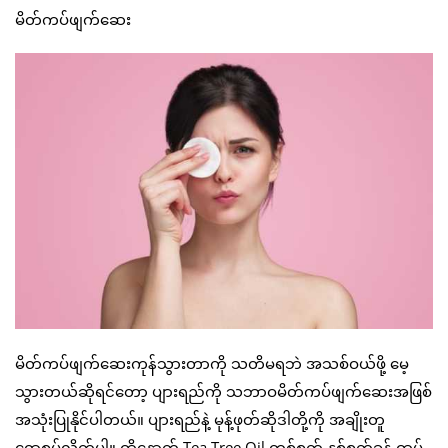
မိတ်ကပ်ဖျက်ဆေး
မိတ်ကပ်ဖျက်ဆေးကုန်သွားတာကို သတိမရဘဲ အသစ်ဝယ်ဖို့ မေ့
သွားတယ်ဆိုရင်တော့ ပျားရည်ကို သဘာဝမိတ်ကပ်ဖျက်ဆေးအဖြစ်
အသုံးပြုနိုင်ပါတယ်။ ပျားရည်နဲ့ မုန့်ဖုတ်ဆိုဒါတို့ကို အချိုးတူ
ရောစပ်လိုက်ပါ။ ထို့နောက် Tea Tree Oil တစ်စက် နှစ်စက်ခန့် ထပ်