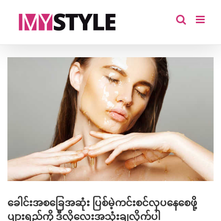
Skip
to
content
View
Larger
Image
ခေါင်းအစခြေအဆုံး ပြစ်မဲ့ကင်းစင်လှပနေစေဖို့
ပျားရည်ကို ဒီလိုလေးအသုံးချလိုက်ပါ