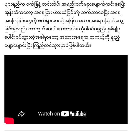
ပျားရည်က ဝက်ခြံနဲ့ တင်းတိပ်၊ အမည်းစက်များပျောက်ကင်းစေပြီး
အုန်းဆီကတော့ အရေပြား ယားယံခြင်းကို သက်သာစေပြီး အရေ
အကြောင်းတွေကို ဖယ်ရှားပေးတဲ့အပြင် အသားအရေ ခြောက်သွေ့
ခြင်းမှလည်း ကာကွယ်ပေးပါသေးတယ်။ ထိုပါဝင်ပစ္စည်း နှစ်မျိုး
ပေါင်းစပ်သွားတဲ့အခါမှာတော့ အသားအရေက တကယ့်ကို နူးညံ့
ပျော့ပျောင်းပြီး ကြည်လင်သွားမှာပဲဖြစ်ပါတယ်။