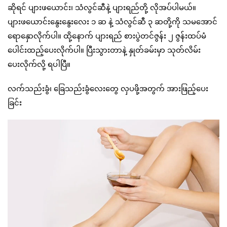
ဆိုရင် ပျားဖယောင်း၊ သံလွင်ဆီနဲ့ ပျားရည်တို့ လိုအပ်ပါမယ်။
ပျားဖယောင်းနွေးနွေးလေး ၁ ဆ နဲ့ သံလွင်ဆီ ၃ ဆတို့ကို သမအောင်
ရောနှောလိုက်ပါ။ ထို့နောက် ပျားရည် စားပွဲတင်ဇွန်း ၂ ဇွန်းထပ်မံ
ပေါင်းထည့်ပေးလိုက်ပါ။ ပြီးသွားတာနဲ့ နှုတ်ခမ်းမှာ သုတ်လိမ်း
ပေးလိုက်လို့ ရပါပြီ။
လက်သည်းခွံ၊ ခြေသည်းခွံလေးတွေ လှပဖို့အတွက် အားဖြည့်ပေး
ခြင်း