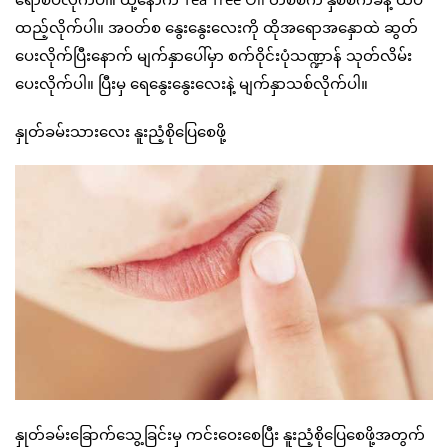
ထည့်လိုက်ပါ။ အဝတ်စ နွေးနွေးလေးကို ထိုအရောအနှောထဲ ဆွတ်
ပေးလိုက်ပြီးနောက် မျက်နှာပေါ်မှာ စက်ဝိုင်းပုံသဏ္ဍာန် သုတ်လိမ်း
ပေးလိုက်ပါ။ ပြီးမှ ရေနွေးနွေးလေးနဲ့ မျက်နှာသစ်လိုက်ပါ။
နှုတ်ခမ်းသားလေး နူးညံ့စိုပြေစေဖို့
နှုတ်ခမ်းခြောက်သွေ့ခြင်းမှ ကင်းဝေးစေပြီး နူးညံ့စိုပြေစေဖို့အတွက်