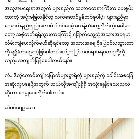
အလှအပရေးရာအတွက် ပျားရည်က သဘာဝတရားကြီးက ပေးစွမ်း
ထားတဲ့ အဖိုးမဖြတ်နိုင်တဲ့ လက်ဆောင်မွန်တစ်ခုပါပဲ့။ ပျားရည်မှာ
ရေဓာတ်နည်းနည်းလေးပဲ ပါဝင်ပေမဲ့ လေနဲ့ထိတွေ့လိုက်တဲ့အခါမှာ
တော့ အစိုဓာတ်ရရှိသွားတာကြောင့် ခြောက်သွေ့တဲ့အသားအရေမှာ
လိမ်းကျံပေးလိုက်မယ်ဆိုရင်တော့ အသားအရေ စိုပြေဝင်းပသွားတာ
ကို ရရှိခံစားရမှာပဲ့ဖြစ်ပါတယ်။ ဒါ့အပြင် ဒဏ်ရာအနာတရတို့ကို
လည်း အကျက်မြန်စေပါတယ်နော်။
ကဲ…ဒီလိုကောင်းကျိုးမြောက်များစွာရှိတဲ့ ပျားရည်ကို ခေါင်းအစခြေ
အဆုံးလှပနေဖို့အတွက် ဘယ်လိုအကျိုးရှိရှိ အသုံးချနိုင်သေးသလဲ
ဆိုတာ ဝေမျှပေးလိုက်ပါတယ်။
ဆံပင်ပျော့ဆေး