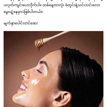
ပလုတ်ကျင်းပေးလိုက်ပါ။ တစ်နေ့တာလုံး ခံတွင်းနံ့သင်းသင်းလေး
မွှေးပျံ့နေမှာပဲဖြစ်ပါတယ်။
မျက်နှာပေါင်းတင်ဆေး