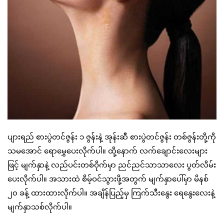
ပျားရည် စားပွဲတင်ဇွန်း ၁ ဇွန်းနဲ့ အုန်းဆီ စားပွဲတင်ဇွန်း တစ်ဇွန်းတို့ကို
သမအောင် ရောမွှေပေးလိုက်ပါ။ ထို့နောက် လက်ချောင်းလေးများ
ဖြင့် မျက်နှာနဲ့ လည်ပင်းတစ်ဝိုက်မှာ ညင်ညင်သာသာလေး ပွတ်လိမ်း
ပေးလိုက်ပါ။ အသားထဲ စိမ့်ဝင်သွားဖို့အတွက် မျက်နှာပေါ်မှာ မိနစ်
၂၀ ခန့် ထားထားလိုက်ပါ။ အချိန်ပြည့်မှ ကြက်သီးနွေး ရေနွေးလေးနဲ့
မျက်နှာသစ်လိုက်ပါ။