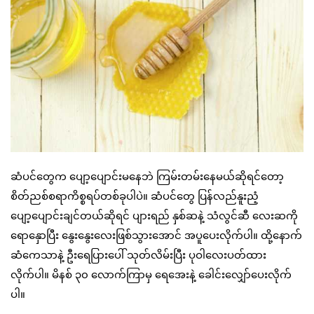
ဆံပင်တွေက ပျော့ပျောင်းမနေဘဲ ကြမ်းတမ်းနေမယ်ဆိုရင်တော့
စိတ်ညစ်စရာကိစ္စရပ်တစ်ခုပါပဲ။ ဆံပင်တွေ ပြန်လည်နူးညံ့
ပျော့ပျောင်းချင်တယ်ဆိုရင် ပျားရည် နှစ်ဆနဲ့ သံလွင်ဆီ လေးဆကို
ရောနှောပြီး နွေးနွေးလေးဖြစ်သွားအောင် အပူပေးလိုက်ပါ။ ထို့နောက်
ဆံကေသာနဲ့ ဦးရေပြားပေါ် သုတ်လိမ်းပြီး ပုဝါလေးပတ်ထား
လိုက်ပါ။ မိနစ် ၃၀ လောက်ကြာမှ ရေအေးနဲ့ ခေါင်းလျှော်ပေးလိုက်
ပါ။