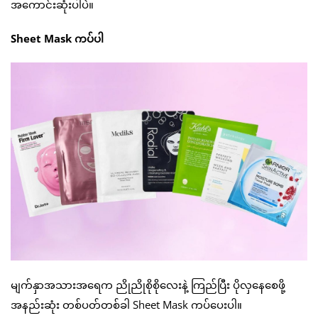
အကောင်းဆုံးပါပဲ။
Sheet Mask ကပ်ပါ
မျက်နှာအသားအရေက ညိုညိုစိုစိုလေးနဲ့ ကြည်ပြီး ပိုလှနေစေဖို့
အနည်းဆုံး တစ်ပတ်တစ်ခါ Sheet Mask ကပ်ပေးပါ။