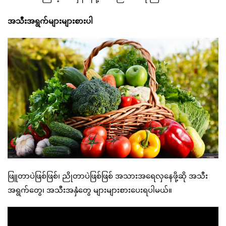
အသီးအရွက်များများစားပါ
ဖြူတာပဲဖြစ်ဖြစ်၊ ညိုတာပဲဖြစ်ဖြစ် အသားအရေလှနေဖို့ဆို အသီး
အရွက်တွေ၊ အသီးအနှံတွေ များများစားပေးရပါမယ်။