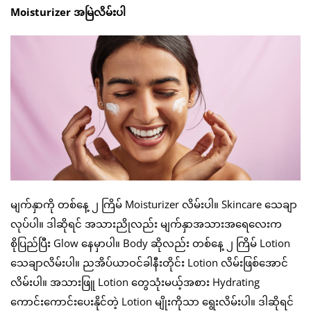
Moisturizer အမြဲလိမ်းပါ
မျက်နှာကို တစ်နေ့ ၂ ကြိမ် Moisturizer လိမ်းပါ။ Skincare သေချာ
လုပ်ပါ။ ဒါဆိုရင် အသားညိုလည်း မျက်နှာအသားအရေလေးက
စိုပြည်ပြီး Glow နေမှာပါ။ Body ဆိုလည်း တစ်နေ့ ၂ ကြိမ် Lotion
သေချာလိမ်းပါ။ ညအိပ်ယာဝင်ခါနီးတိုင်း Lotion လိမ်းဖြစ်အောင်
လိမ်းပါ။ အသားဖြူ Lotion တွေသုံးမယ့်အစား Hydrating
ကောင်းကောင်းပေးနိုင်တဲ့ Lotion မျိုးကိုသာ ရွေးလိမ်းပါ။ ဒါဆိုရင်