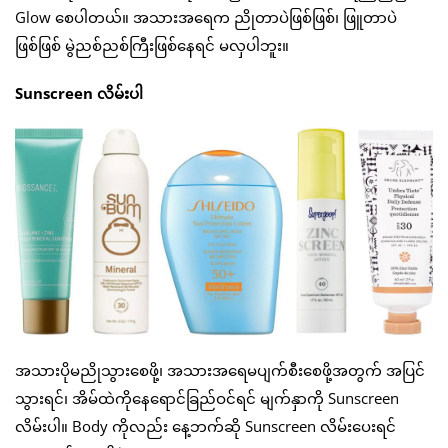
Glow စေပါတယ်။ အသားအရေက ညိုတာပဲဖြစ်ဖြစ်၊ ဖြူတာပဲ
ဖြစ်ဖြစ် မွဲညစ်ညစ်ကြီးဖြစ်နေရင် မလှပါဘူး။
Sunscreen လိမ်းပါ
အသားပိုမညိုသွားစေဖို့၊ အသားအရေမပျက်စီးစေဖို့အတွက် အပြင်
သွားရင်၊ အိမ်ထဲကိုနေရောင်ခြည်ဝင်ရင် မျက်နှာကို Sunscreen
လိမ်းပါ။ Body ကိုလည်း နေ့ဘက်ဆို Sunscreen လိမ်းပေးရင်