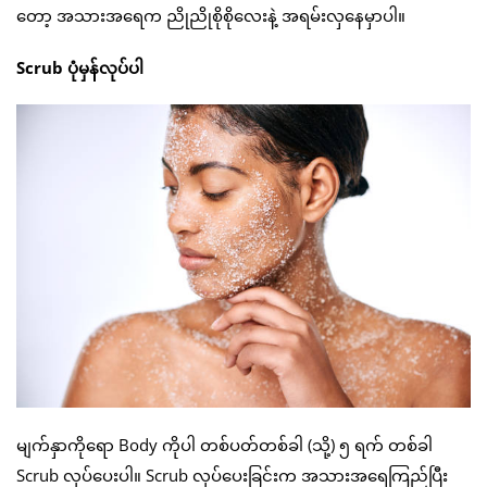
တော့ အသားအရေက ညိုညိုစိုစိုလေးနဲ့ အရမ်းလှနေမှာပါ။
Scrub ပုံမှန်လုပ်ပါ
မျက်နှာကိုရော Body ကိုပါ တစ်ပတ်တစ်ခါ (သို့) ၅ ရက် တစ်ခါ
Scrub လုပ်ပေးပါ။ Scrub လုပ်ပေးခြင်းက အသားအရေကြည်ပြီး