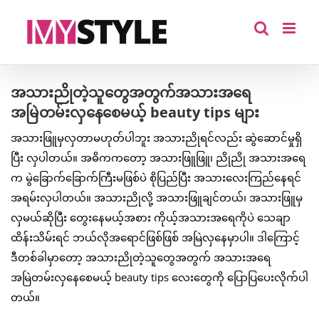
Skip
to
content
အသားညိုတဲ့သူတွေအတွက်အသားအရေ
အမြဲတမ်းလှနေစေမယ့် beauty tips များ
အသားဖြူမှလှတာမဟုတ်ပါဘူး အသားညိုရင်လည်း ဆွဲဆောင်မှုရှိ
ပြီး လှပါတယ်။ အဓိကကတော့ အသားဖြူဖြူ၊ ညိုညို အသားအရေ
က မွဲခြောက်ခြောက်ကြီးမဖြစ်ပဲ စိုပြည်ပြီး အသားလေးကြည်နေရင်
အရမ်းလှပါတယ်။ အသားညိုလို့ အသားဖြူချင်တယ်၊ အသားဖြူမှ
လှမယ်ဆိုပြီး တွေးနေမယ့်အစား ကိုယ့်အသားအရေကိုပဲ သေချာ
ထိန်းသိမ်းရင် ဘယ်လိုအရောင်ဖြစ်ဖြစ် အမြဲလှနေမှာပါ။ ဒါကြောင့်
ဒီတစ်ခါမှာတော့ အသားညိုတဲ့သူတွေအတွက် အသားအရေ
အမြဲတမ်းလှနေစေမယ့် beauty tips လေးတွေကို ပြောပြပေးလိုက်ပါ
တယ်။