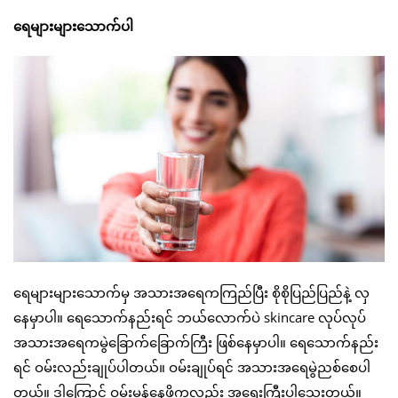
ရေများများသောက်ပါ
ရေများများသောက်မှ အသားအရေကကြည်ပြီး စိုစိုပြည်ပြည်နဲ့ လှ
နေမှာပါ။ ရေသောက်နည်းရင် ဘယ်လောက်ပဲ skincare လုပ်လုပ်
အသားအရေကမွဲခြောက်ခြောက်ကြီး ဖြစ်နေမှာပါ။ ရေသောက်နည်း
ရင် ဝမ်းလည်းချုပ်ပါတယ်။ ဝမ်းချုပ်ရင် အသားအရေမွဲညစ်စေပါ
တယ်။ ဒါကြောင့် ဝမ်းမှန်နေဖို့ကလည်း အရေးကြီးပါသေးတယ်။