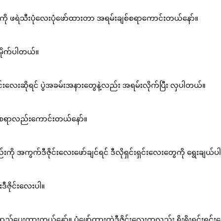
ို ဖရဲသီးပုံလေးပုံဖော်ထားတာ အရမ်းချစ်စရာကောင်းတယ်နော်။
 မိုက်ပါတယ်။
ဇိုင်းလေးဆိုရင် ပွဲအခမ်းအနားတွေနဲ့လည်း အရမ်းလိုက်ပြီး လှပါတယ်။
ျစ်စရာလည်းကောင်းတယ်နော်။
ု အကွက်ဒီဇိုင်းလေးဖော်ချင်ရင် ဒီလိုရှင်းရှင်းလေးတွေကို ရွေးချယ်ပ
ဒီဇိုင်းလေးပါ။
ပေးထားတယ်နော်။ ပုံဖော်ထားတဲ့ဒီဇိုင်းလေးကလည်း ရိုးရိုးရှင်းရှင်းလ