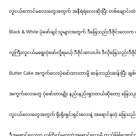
လူငယ်ကောင်မလေးတွေအတွက် အနီရဲရဲလေးဆိုးပြီး တစ်ချောင်းထဲက
Black & White ပုံဖော်ချင်သူများအတွက် ဒီခြေသည်းဒီဇိုင်းလေးက
လူကြီးလူငယ်မရွေးပုံဖော်လို့ရမယ့် ဒီဇိုင်းလေးပါ။ ဒီလိုခြေသည်းဒီ
Butter Cake အကွက်လေးပုံဖော်ထားတာမို့ ဆန်းလည်းဆန်းပြီး ခ
အကွက်လေးတွေ ပုံဖော်တာမျိုး နည်းနည်းရှားတယ်ဆိုတော့ ခြေသည်းကိ
လူငယ်လေးတွေအတွက် ရိုးရိုးရှင်းရှင်းလေးနဲ့ အရောင်နုတဲ့ ခြေသည်း
ဒီအရောင်လေးက လူကြိုက်များတဲ့အရောင်လေးမို့ ထည့်ဖြစ်အောင်ထည့်