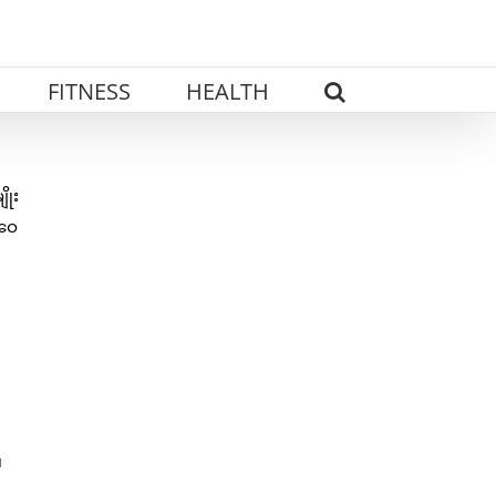
FITNESS
HEALTH
ိုး
ှဝေ
။