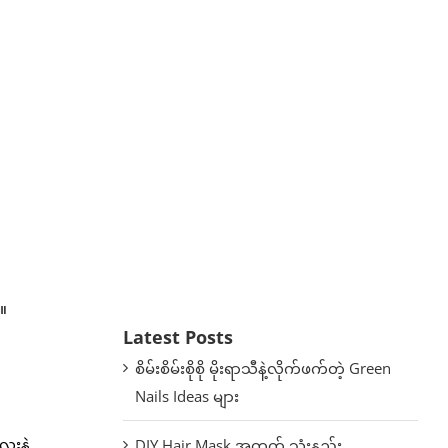
ါ။
Latest Posts
စိမ်းစိမ်းစိုစို မိုးရာသီနဲ့လိုက်ဖက်တဲ့ Green
Nails Ideas များ
ေးနဲ့
DIY Hair Mask အတွက် သုံးနည်း