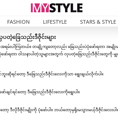
FASHION
LIFESTYLE
STARS & STYLE
တဲ့ခြေသည်းဒီဇိုင်းများ
ရမ်းပါကြတယ်။ တချို့ကျတော့လည်း ခြေသည်းပဲပုံဖော်ရတာ အမျိုးမျ
ုံဖော်ရတာ ဝါသနာပါတဲ့သူများအတွက် လှပတဲ့ခြေသည်းဒီဇိုင်းတွေကို မျ
်ဘူးဆိုရင်တော့ ဒီခြေသည်းဒီဇိုင်းလေးကိုသာ ရွေးချယ်လိုက်ပါ။
ုံဖော်ချင်ရင်တော့ ဒီခြေသည်းဒီဇိုင်းလေးကိုရွေးပါ။
တော့ ဒီလိုဒီဇိုင်းမျိုးကို ပုံဖော်ပါ။ ဘယ်တော့မှရိုးမသွားမယ့်ဒီဇိုင်းလေးပါ