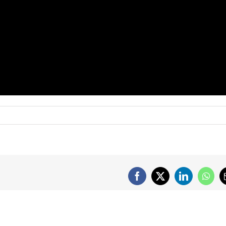
Facebook
X
LinkedIn
What