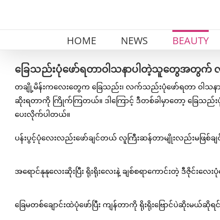
Skip
to
content
HOME
NEWS
BEAUTY
ခြေသည်းပုံဖော်ရတာဝါသနာပါတဲ့သူတွေအတွက် လှပ
တချို့မိန်းကလေးတွေက ခြေသည်း၊ လက်သည်းပုံဖော်ရတာ ဝါသနာအ
ဆိုးရတာကို ကြိုက်ကြတယ်။ ဒါကြောင့် ဒီတစ်ခါမှာတော့ ခြေသည်းပ
ပေးလိုက်ပါတယ်။
ပန်းပွင့်ပုံလေးလည်းဖော်ချင်တယ် လူကြီးဆန်တာမျိုးလည်းမဖြစ်ချင
အရောင်နုနုလေးဆိုးပြီး ရိုးရိုးလေးနဲ့ ချစ်စရာကောင်းတဲ့ ဒီဇိုင်းလေးပ
ခြေမတစ်ချောင်းထဲပုံဖော်ပြီး ကျန်တာကို ရိုးရိုးဗြောင်ပဲဆိုးမယ်ဆိုရင်