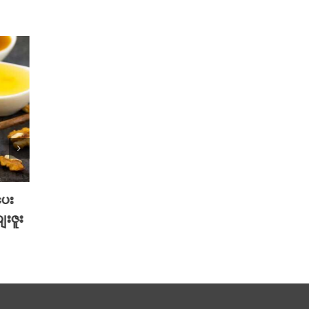
ပေး
2025 TikTok မှာ Trend ဖြစ်ခဲ့တဲ့
သင့်ဆ
ေးဇူး
Hot Beauty Product ( 5 ) မျိုး
စေမယ့
နည်းလ
August 27th, 2025
August 