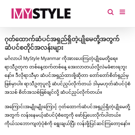
Skip
to
content
ဂုတ်ထောက်ဆံပင်အရှည်ရှိတဲ့ပျိုမေတို့အတွက်
ဆံပင်စတိုင်အလန်းများ
မင်္ဂလာပါ MyStyle Myanmar ကိုအားပေးကြတဲ့ပျိုမေတို့ရေ။
ရာသီဥတုက တစ်နေ့ထက်တစ်နေ့ အေးလာတယ်လို့လဲမခံစားရဘူး
နော်။ ဒီလိုရာသီမှာ ဆံပင်အရှည်ထားဖို့ဆိုတာ တော်တော်စိတ်ရှည်မှ
ဖြစ်မှာပါ။ ရာသီဥတုပူလို့ ဆံပင်ညှပ်လိုက်တယ် ဒါမှမဟုတ်ဆံပင်ပုံစံ
အသစ် စိတ်အသစ်ဖြစ်ချင်လို့ ဆံပင်ညှပ်လိုက်တယ်။
အကြောင်းအမျိုးမျိုးကြောင့် ဂုတ်ထောက်ဆံပင်အရှည်ရှိတဲ့ပျိုမေတို့
အတွက် လန်းနေမယ့်ဆံပင်ပုံစံတွေကို ဖော်ပြပေးလိုက်ပါတယ်။
ကိုယ်သဘောကျတဲ့ပုံစံကို ရွေးချယ်ပြီး လန်းဖို့ပြင်ဆင်ကြတော့နော်။