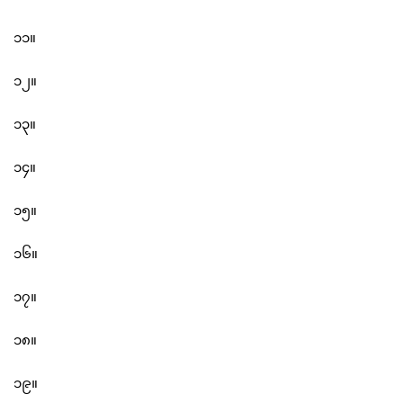
၁၁။
၁၂။
၁၃။
၁၄။
၁၅။
၁၆။
၁၇။
၁၈။
၁၉။