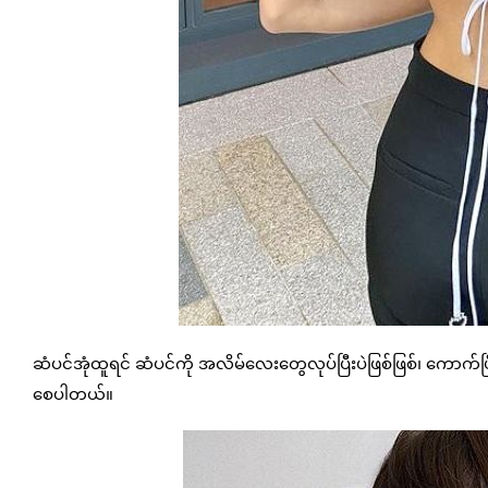
ဆံပင်အုံထူရင် ဆံပင်ကို အလိမ်လေးတွေလုပ်ပြီးပဲဖြစ်ဖြစ်၊ ကောက်ပြီးပ
စေပါတယ်။