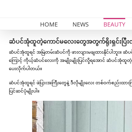
Skip
to
content
HOME
NEWS
BEAUTY
ဆံပင်အုံထူတဲ့ကောင်မလေးတွေအတွက်ရိုးရှင်းပြီးလှ
ဆံပင်အုံထူရင် အမြဲတမ်းဆံပင်ကို ဖားလျားမချထားနိုင်ပါဘူး။ ဆ
ကြောင့် ကိုယ့်ဆံပင်လေးကို အမျိုးမျိုးပြင်လို့ရအောင် ဆံပင်အုံထူတ
ပေးလိုက်ပါတယ်။
ဆံပင်အုံထူရင် ဖဲပြားအကြီးတွေနဲ့ ဒီလိုမျိုးလေး တစ်ဝက်စည်းထားကြ
ပြင်ဆင်ပုံမျိုးပါ။