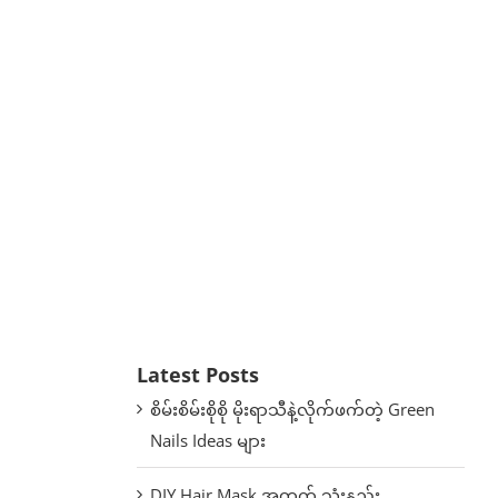
Latest Posts
စိမ်းစိမ်းစိုစို မိုးရာသီနဲ့လိုက်ဖက်တဲ့ Green
Nails Ideas များ
DIY Hair Mask အတွက် သုံးနည်း