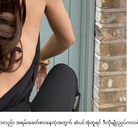
ာကလည်း အရမ်းခေတ်စားနေတဲ့အတွက် ဆံပင်အုံထူရင် ဒီလိုမျိုးညှပ်ကလ