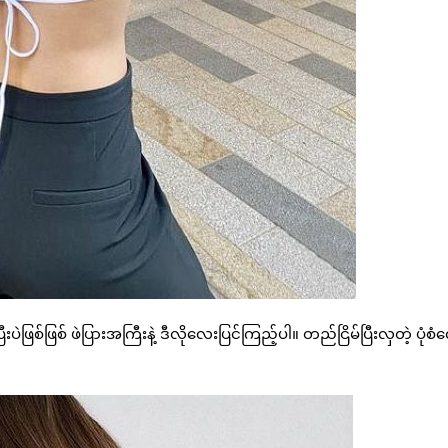
ဲဖြစ်ဖြစ် ဖဲပြားအကြီးနဲ့ ဒီလိုလေးပြင်ကြည့်ပါ။ တည်ငြိမ်ပြီးလှတဲ့ ပုံစံ