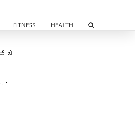
FITNESS
HEALTH
ယ်။ ဒါ
ဆံပင်