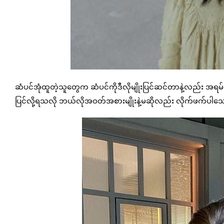
ဆံပင်အုံထူတဲ့သူတွေက ဆံပင်ကိုဒီလိုမျိုးပြင်ဆင်တာနဲ့လည်း အရမ်
ပြင်လို့ရသလို ဘယ်လိုအဝတ်အစားမျိုးနဲ့မဆိုလည်း လိုက်ဖက်ပါ