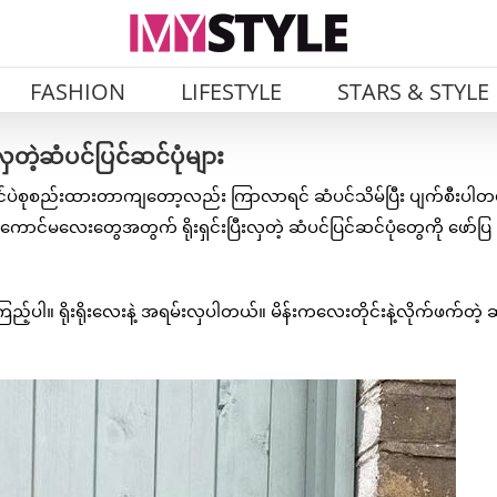
FASHION
LIFESTYLE
STARS & STYLE
တဲ့ဆံပင်ပြင်ဆင်ပုံများ
ံပင်ပဲစုစည်းထားတာကျတော့လည်း ကြာလာရင် ဆံပင်သိမ်ပြီး ပျက်စီးပါတ
ဲ့ကောင်မလေးတွေအတွက် ရိုးရှင်းပြီးလှတဲ့ ဆံပင်ပြင်ဆင်ပုံတွေကို ဖော်ပြ
ည့်ပါ။ ရိုးရိုးလေးနဲ့ အရမ်းလှပါတယ်။ မိန်းကလေးတိုင်းနဲ့လိုက်ဖက်တဲ့ 