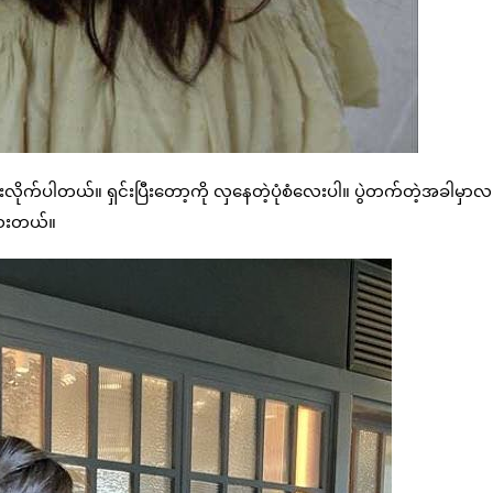
းလိုက်ပါတယ်။ ရှင်းပြီးတော့ကို လှနေတဲ့ပုံစံလေးပါ။ ပွဲတက်တဲ့အခါမှာ
သေးတယ်။