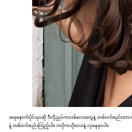
အခုနောက်ပိုင်းမှာဆို ဒီလိုညှပ်ကလစ်လေးတွေနဲ့ တစ်ဝက်စည်းတ
နဲ့ တစ်ဝက်စည်းကြည့်ပါ။ ကပိုကယိုလေးနဲ့ လှနေမှာပါ။