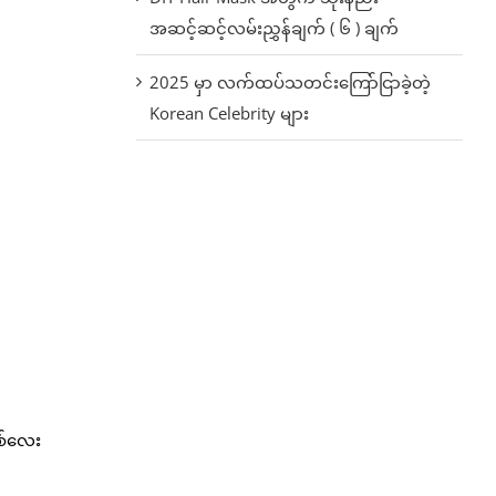
အဆင့်ဆင့်လမ်းညွှန်ချက် ( ၆ ) ချက်
2025 မှာ လက်ထပ်သတင်းကြော်ငြာခဲ့တဲ့
Korean Celebrity များ
စ်လေး