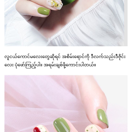
လူငယ်ကောင်မလေးတွေဆိုရင် အစိမ်းရောင်ကို ဒီလက်သည်းဒီဇိုင်း
လေး ပုံဖော်ကြည့်ပါ။ အရမ်းချစ်ဖို့ကောင်းပါတယ်။