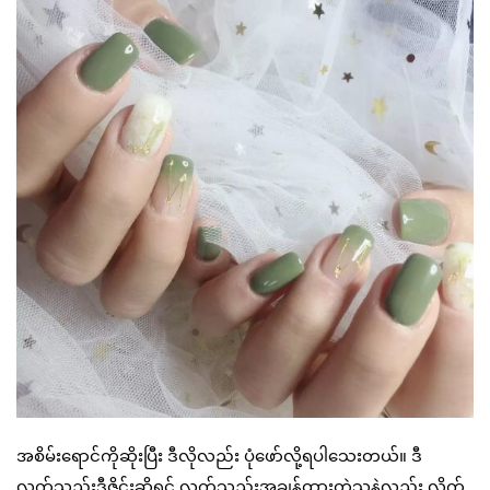
အစိမ်းရောင်ကိုဆိုးပြီး ဒီလိုလည်း ပုံဖော်လို့ရပါသေးတယ်။ ဒီ
လက်သည်းဒီဇိုင်းဆိုရင် လက်သည်းအချွန်ထားတဲ့သူနဲ့လည်း လိုက်