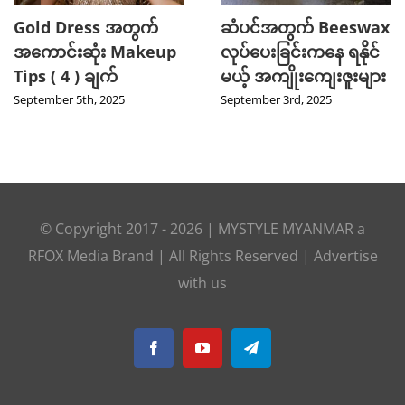
2025 TikTok မှာ Trend
သင့်ဆံကေသာကို
ဖြစ်ခဲ့တဲ့ Hot Beauty
ကျန်းမာသန်စွမ်းစေမယ့်
Product ( 5 ) မျိုး
Curry Leaves ရဲ့
အံ့ဖွယ်နည်းလမ်း ၄ ခု
August 27th, 2025
August 8th, 2025
© Copyright 2017 -
2026
|
MYSTYLE MYANMAR
a
RFOX Media
Brand | All Rights Reserved |
Advertise
with us
Facebook
YouTube
Telegram