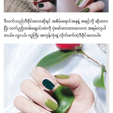
ဒီလက်သည်းဒီဇိုင်းလေးဆိုရင် အစိမ်းရောင်အနုနဲ့ အရင့်ကို ဆိုးထား
ပြီး လက်ညှိုးတစ်ချောင်းထဲကို ပုံဖော်ထားတာလေးက အရမ်းလှပါ
တယ်။ လူငယ်၊ လူကြီး အကုန်လုံးနဲ့ လိုက်ဖက်တဲ့ဒီဇိုင်းလေးပါ။