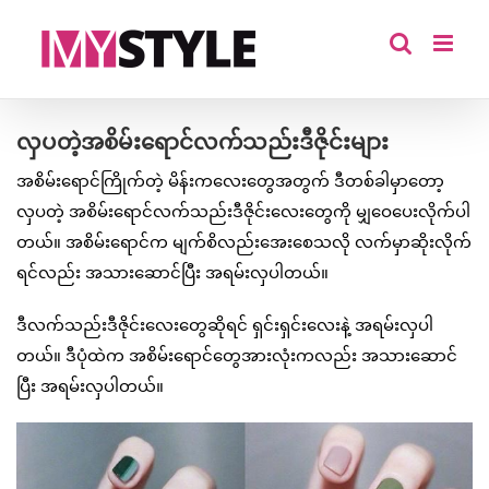
Skip
to
content
လှပတဲ့အစိမ်းရောင်လက်သည်းဒီဇိုင်းများ
အစိမ်းရောင်ကြိုက်တဲ့ မိန်းကလေးတွေအတွက် ဒီတစ်ခါမှာတော့
လှပတဲ့ အစိမ်းရောင်လက်သည်းဒီဇိုင်းလေးတွေကို မျှဝေပေးလိုက်ပါ
တယ်။ အစိမ်းရောင်က မျက်စိလည်းအေးစေသလို လက်မှာဆိုးလိုက်
ရင်လည်း အသားဆောင်ပြီး အရမ်းလှပါတယ်။
ဒီလက်သည်းဒီဇိုင်းလေးတွေဆိုရင် ရှင်းရှင်းလေးနဲ့ အရမ်းလှပါ
တယ်။ ဒီပုံထဲက အစိမ်းရောင်တွေအားလုံးကလည်း အသားဆောင်
ပြီး အရမ်းလှပါတယ်။