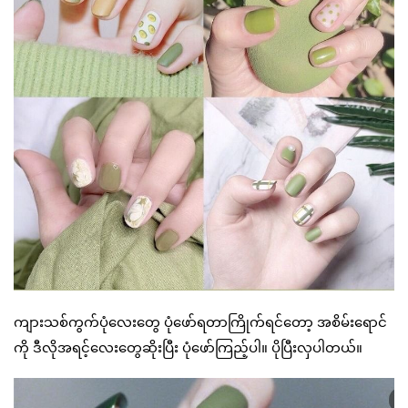
ကျားသစ်ကွက်ပုံလေးတွေ ပုံဖော်ရတာကြိုက်ရင်တော့ အစိမ်းရောင်
ကို ဒီလိုအရင့်လေးတွေဆိုးပြီး ပုံဖော်ကြည့်ပါ။ ပိုပြီးလှပါတယ်။