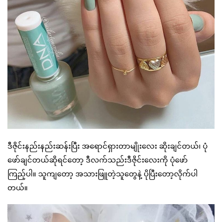
ဒီဇိုင်းနည်းနည်းဆန်းပြီး အရောင်ရှားတာမျိုးလေး ဆိုးချင်တယ်၊ ပုံ
ဖော်ချင်တယ်ဆိုရင်တော့ ဒီလက်သည်းဒီဇိုင်းလေးကို ပုံဖော်
ကြည့်ပါ။ သူကျတော့ အသားဖြူတဲ့သူတွေနဲ့ ပိုပြီးတော့လိုက်ပါ
တယ်။