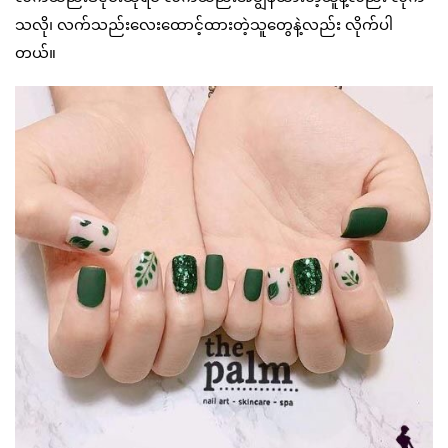
သလို၊ လက်သည်းလေးထောင့်ထားတဲ့သူတွေနဲ့လည်း လိုက်ပါ
တယ်။