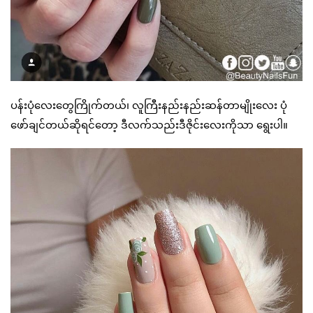
ပန်းပုံလေးတွေကြိုက်တယ်၊ လူကြီးနည်းနည်းဆန်တာမျိုးလေး ပုံ
ဖော်ချင်တယ်ဆိုရင်တော့ ဒီလက်သည်းဒီဇိုင်းလေးကိုသာ ရွေးပါ။