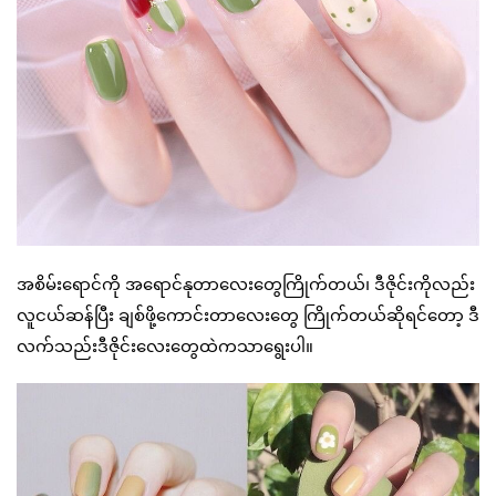
အစိမ်းရောင်ကို အရောင်နုတာလေးတွေကြိုက်တယ်၊ ဒီဇိုင်းကိုလည်း
လူငယ်ဆန်ပြီး ချစ်ဖို့ကောင်းတာလေးတွေ ကြိုက်တယ်ဆိုရင်တော့ ဒီ
လက်သည်းဒီဇိုင်းလေးတွေထဲကသာရွေးပါ။