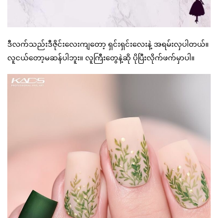
ဒီလက်သည်းဒီဇိုင်းလေးကျတော့ ရှင်းရှင်းလေးနဲ့ အရမ်းလှပါတယ်။
လူငယ်တော့မဆန်ပါဘူး။ လူကြီးတွေနဲ့ဆို ပိုပြီးလိုက်ဖက်မှာပါ။