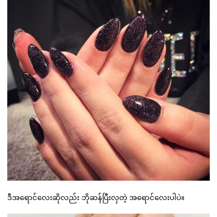
ဒီအရောင်လေးဆိုလည်း ဘိုဆန်ပြီးလှတဲ့ အရောင်လေးပါပဲ။