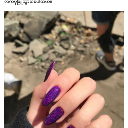
လက်ပိုဖြူသွားစေပါတယ်။