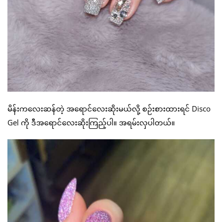
မိန်းကလေးဆန်တဲ့ အရောင်လေးဆိုးမယ်လို့ စဉ်းစားထားရင် Disco
Gel ကို ဒီအရောင်လေးဆိုးကြည့်ပါ။ အရမ်းလှပါတယ်။