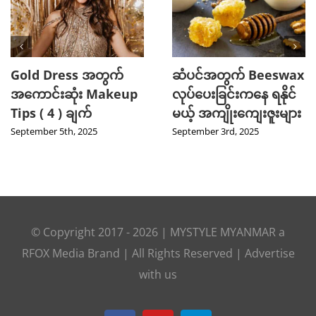
2025 TikTok မှာ Trend
သင့်ဆံကေသာကို
ဖြစ်ခဲ့တဲ့ Hot Beauty
ကျန်းမာသန်စွမ်းစေမယ့်
Product ( 5 ) မျိုး
Curry Leaves ရဲ့
အံ့ဖွယ်နည်းလမ်း ၄ ခု
August 27th, 2025
August 8th, 2025
© Copyright 2017 -
2026
|
MYSTYLE MYANMAR
a
RFOX Media
Brand | All Rights Reserved |
Advertise
with us