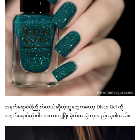
အနက်ရောင်ပဲကြိုက်တယ်ဆိုတဲ့သူတွေကတော့ Disco Gel ကို
အနက်ရောင်ဆိုးပါ။ အထာကျပြီး မိုက်သလို လှလည်းလှပါတယ်။