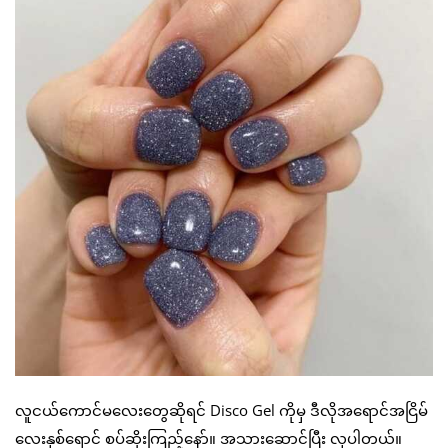
လူငယ်ကောင်မလေးတွေဆိုရင် Disco Gel ကိုမှ ဒီလိုအရောင်အငြိမ်
လေးနှစ်ရောင် စပ်ဆိုးကြည့်နော်။ အသားဆောင်ပြီး လှပါတယ်။