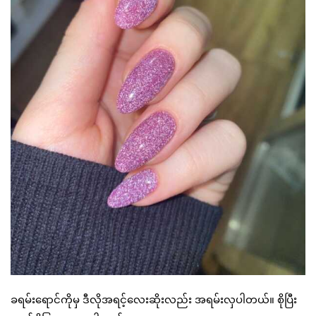
ခရမ်းရောင်ကိုမှ ဒီလိုအရင့်လေးဆိုးလည်း အရမ်းလှပါတယ်။ စိုပြီး