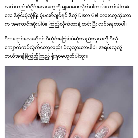
လက်သည်းဒီဇိုင်းလေးတွေကို မျှဝေပေးလိုက်ပါတယ်။ တစ်ခါတစ်
လေ ဒီဇိုင်းပုံဆွဲပြီး ပုံမဖော်ချင်ရင် ဒီလို Disco Gel လေးတွေဆိုးတာ
က အကောင်းဆုံးပါပဲ။ ကြည့်လိုက်တာနဲ့ ထင်းပြီး လင်းနေတာပါ။
ဒီအရောင်လေးဆိုရင် ဒီတိုင်းဗြောင်ပဲဆိုးလည်းလှသလို ဒီလို
ကျောက်ကပ်လိုက်တော့လည်း ပိုလှသွားတာပါပဲ။ အရမ်းလှလို့
ဘယ်အချိန်ကြည့်ကြည့် ရိုးမှာမဟုတ်ပါဘူး။