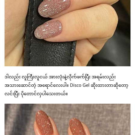
ဒါလည်း လူကြီးလူငယ် အားလုံးနဲ့လိုက်ဖက်ပြီး အရမ်းလည်း
အသားဆောင်တဲ့ အရောင်လေးပါ။ Disco Gel ဆိုးထားတာဆိုတော့
လင်းပြီး ပိုတောင်လှပါသေးတယ်။