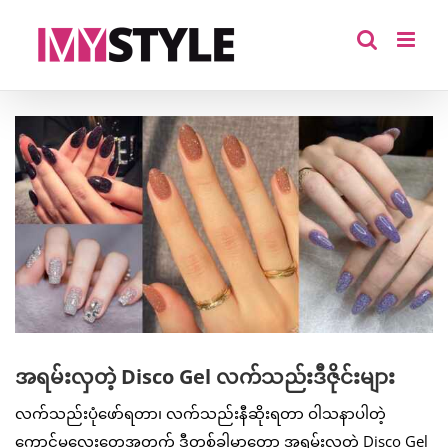
Skip
to
content
View
Larger
Image
အရမ်းလှတဲ့ Disco Gel လက်သည်းဒီဇိုင်းများ
လက်သည်းပုံဖော်ရတာ၊ လက်သည်းနီဆိုးရတာ ဝါသနာပါတဲ့
ကောင်မလေးတွေအတွက် ဒီတစ်ခါမှာတော့ အရမ်းလှတဲ့ Disco Gel