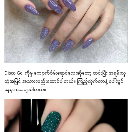
Disco Gel ကိုမှ ကျောက်စိမ်းရောင်လေးဆိုတော့ ထင်းပြီး အရမ်းလှ
တဲ့အပြင် အသားလည်းဆောင်ပါတယ်။ ကြည့်လိုက်တာနဲ့ ပေါ်လွင်
နေမှာ သေချာပါတယ်။