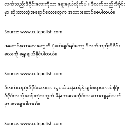
လက်သည်းဒီဇိုင်းလေးကိုသာ ရွေးချယ်လိုက်ပါ။ ဒီလက်သည်းဒီဇိုင်း
မှာ ဆိုးထားတဲ့အရောင်လေးတွေက အသားဆောင်စေပါတယ်။
Source: www.cutepolish.com
အရောင်နုတာလေးတွေကို ပုံဖော်ချင်ရင်တော့ ဒီလက်သည်းဒီဇိုင်း
လေးကို ရွေးချယ်နိုင်ပါတယ်။
Source: www.cutepolish.com
ဒီလက်သည်းဒီဇိုင်းလေးက လူငယ်ဆန်ဆန်နဲ့ ချစ်စရာကောင်းပြီး
ဒီဇိုင်းလည်းဆန်းတဲ့အတွက် မိန်းကလေးတိုင်းသဘောကျနှစ်သက်
မှာ သေချာပါတယ်။
Source: www.cutepolish.com