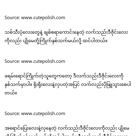
Source: www.cutepolish.com
သစ်သီးပုံလေးတွေနဲ့ ချစ်စရာကောင်းနေတဲ့ လက်သည်းဒီဇိုင်းလေး
ကိုလည်း ပျိုမေတို့ကြိုက်နှစ်သက်မယ်လို့ ထင်ပါတယ်။
Source: www.cutepolish.com
ခရမ်းရောင်ကြိုက်တဲ့သူတွေကတော့ ဒီလက်သည်းဒီဇိုင်းလေးကို
နှစ်သက်မှာပါ။ ရိုးရိုးလေးနဲ့လှပတဲ့အပြင် လက်လည်းပိုဖြူသွားစေပါ
တယ်။
Source: www.cutepolish.com
အရောင်ပြေးလေးနဲ့လှနေတဲ့ လက်သည်းဒီဇိုင်းလေးကိုလည်း ပျိုမေ