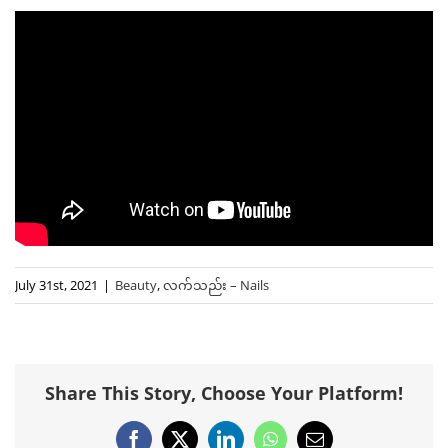
July 31st, 2021
|
Beauty
,
လက်သည်း – Nails
Share This Story, Choose Your Platform!
Facebook
X
LinkedIn
WhatsApp
Email