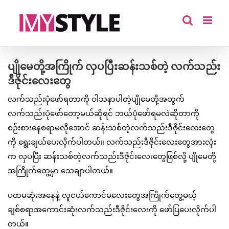
Skip
to
content
ပျိုမေတို့အကြိုက် လှပပြီးဆန်းသစ်တဲ့ လက်သည်း
ဒီဇိုင်းလေးတွေ
လက်သည်းပုံဖော်ရတာကို ဝါသနာပါတဲ့ပျိုမေတို့အတွက်
လက်သည်းပုံဖော်တော့မယ်ဆိုရင် ဘယ်ပုံဖော်ရမလဲဆိုတာကို
စဉ်းစားနေစရာမလိုအောင် ဆန်းသစ်တဲ့လက်သည်းဒီဇိုင်းလေးတွေ
ကို ရွေးချယ်ပေးလိုက်ပါတယ်။ လက်သည်းဒီဇိုင်းလေးတွေအားလုံး
က လှပပြီး ဆန်းသစ်တဲ့လက်သည်းဒီဇိုင်းလေးတွေဖြစ်လို့ ပျိုမေတို့
အကြိုက်တွေ့မှာ သေချာပါတယ်။
ပထမဆုံးအနေနဲ့ လူငယ်ကောင်မလေးတွေအကြိုက်တွေ့မယ့်
ချစ်စရာအကောင်းဆုံးလက်သည်းဒီဇိုင်းလေးကို ဖော်ပြပေးလိုက်ပါ
တယ်။