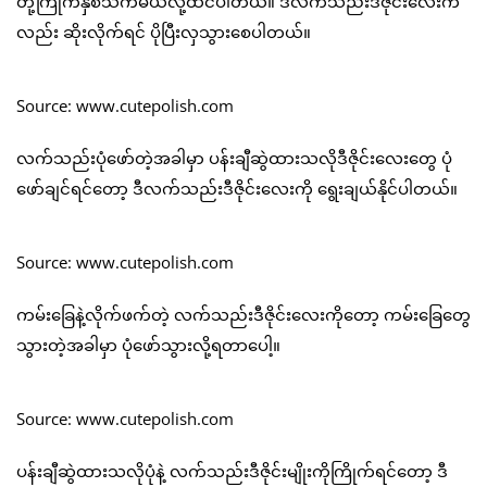
တို့ကြိုက်နှစ်သက်မယ်လို့ထင်ပါတယ်။ ဒီလက်သည်းဒီဇိုင်းလေးက
လည်း ဆိုးလိုက်ရင် ပိုပြီးလှသွားစေပါတယ်။
Source: www.cutepolish.com
လက်သည်းပုံဖော်တဲ့အခါမှာ ပန်းချီဆွဲထားသလိုဒီဇိုင်းလေးတွေ ပုံ
ဖော်ချင်ရင်တော့ ဒီလက်သည်းဒီဇိုင်းလေးကို ရွေးချယ်နိုင်ပါတယ်။
Source: www.cutepolish.com
ကမ်းခြေနဲ့လိုက်ဖက်တဲ့ လက်သည်းဒီဇိုင်းလေးကိုတော့ ကမ်းခြေတွေ
သွားတဲ့အခါမှာ ပုံဖော်သွားလို့ရတာပေါ့။
Source: www.cutepolish.com
ပန်းချီဆွဲထားသလိုပုံနဲ့ လက်သည်းဒီဇိုင်းမျိုးကိုကြိုက်ရင်တော့ ဒီ