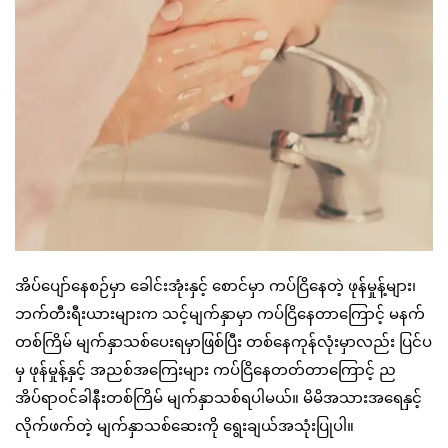
အိပ်ပျော်နေစဉ်မှာ ခေါင်းအုံးနှင့် စောင်မှာ ကပ်ငြိနေတဲ့ ဖုန်မှုန့်များ၊
ဘက်တီးရီးယားများက သင့်မျက်နှာမှာ ကပ်ငြိနေတာကြောင့် မနက်
တစ်ကြိမ် မျက်နှာသစ်ပေးရမှာဖြစ်ပြီး တစ်နေကုန်လုံးမှာလည်း ပြင်ပ
မှ ဖုန်မှုန့်နှင့် အညစ်အကြေးများ ကပ်ငြိနေတတ်တာကြောင့် ည
အိပ်ရာဝင်ခါနီးတစ်ကြိမ် မျက်နှာသစ်ရပါမယ်။ မိမိအသားအရေနှင့်
လိုက်ဖက်တဲ့ မျက်နှာသစ်ဆေးကို ရွေးချယ်အသုံးပြုပါ။