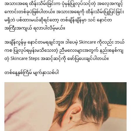
အသားအရေ ထိန်းသိမ်းခြင်းက ပုံမှန်ပြုလုပ်သင့်တဲ့ အလေ့အကျင့်
ကောင်းတစ်ခုပဲဖြစ်ပါတယ်။ အသားအရေကို ထိန်းသိမ်းပြုပြင်ခြင်း
မရှိဘဲ ပစ်ထားမယ်ဆိုရင်တော့ တစ်ချိန်ချိန်မှာ သင် နောင်တ
အကြီးအကျယ် ရလာပါလိမ့်မယ်။
အချိန်လွန်မှ နောင်တမရချင်ဘူး။ ဒါပေမဲ့ Skincare ကိုလည်း ဘယ်
ကစ ပြုလုပ်ရမှန်းမသိသေးတဲ့ ညီမလေးများအတွက် နည်းစနစ်ကျ
တဲ့ Skincare Steps အဆင့်ဆင့်ကို ဖော်ပြပေးချင်ပါတယ်။
တစ်နေ့နှစ်ကြိမ် မျက်နှာသစ်ပါ