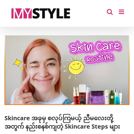
Skip
to
content
View
Larger
Image
Skincare အခုမှ စလုပ်ကြမယ့် ညီမလေးတို့
အတွက် နည်းစနစ်ကျတဲ့ Skincare Steps များ