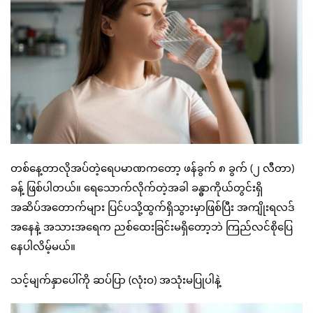
တစ်နေ့တာလိုအပ်တဲ့ရေပမာဏကတော့ ဖန်ခွက် ၈ ခွက် (၂ လီတာ)
ခန့် ဖြစ်ပါတယ်။ ရေသောက်လိုက်တဲ့အခါ ခန္ဓာကိုယ်တွင်းရှိ
အဆိပ်အတောက်များ ပြင်ပသို့ထွက်ရှိသွားမှာဖြစ်ပြီး အကျိုးရလဒ်
အနေနဲ့ အသားအရေက ညစ်ထေးခြင်းမရှိတော့ဘဲ ကြည်လင်စိုပြေ
နေပါလိမ့်မယ်။
သင့်မျက်နှာပေါ်ကို ဆပ်ပြာ (လုံးဝ) အသုံးမပြုပါနဲ့