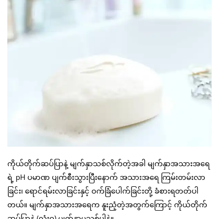
ကိုယ်တိုက်ဆပ်ပြာနဲ့ မျက်နှာသစ်လိုက်တဲ့အခါ မျက်နှာအသားအရေ
ရဲ့ pH ပမာဏ ပျက်စီးသွားပြီးနောက် အသားအရေ ကြမ်းတမ်းလာ
ခြင်း၊ ရောင်ရမ်းလာခြင်းနှင့် ဝက်ခြံပေါက်ခြင်းတို့ ခံစားရတတ်ပါ
တယ်။ မျက်နှာအသားအရေက နူးညံ့တဲ့အတွက်ကြောင့် ကိုယ်တိုက်
ဆပ်ပြာနဲ့ (လုံးဝ) မျက်နှာမသစ်ပါနဲ့။