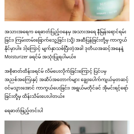
အသားအရေက ရေဓာတ်ပြည့်ဝနေမှ အသားအရေ နီမြန်းရောင်ရမ်း
ခြင်း၊ ကြမ်းတမ်းခြောက်သွေ့ခြင်း (သို့) အဆီပြန်ခြင်းတို့မှ ကာကွယ်
နိုင်မှာပါ။ ဒါ့ကြောင့် မျက်နှာသစ်ပြီးတဲ့အခါ ဒုတိယအဆင့်အနေနဲ့
Moisturizer ခရင်မ် အသုံးပြုရပါမယ်။
အစိုဓာတ်ထိန်းခရင်မ် လိမ်ပေးလိုက်ခြင်းကြောင့် ပြင်ပမှ
အညစ်အကြေးနှင့် အဆိပ်အတောက်များ ချွေးပေါက်ကျယ်မှတဆင့်
ဝင်မသွားအောင် ကာကွယ်ပေးခြင်း၊ အရွယ်မတိုင်ခင် အိုမင်းရင့်ရော်
ခြင်းတို့မှ ထိန်းသိမ်းပေးပါတယ်။
ရေဓာတ်ဖြည့်တင်းပါ