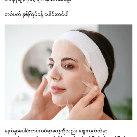
တစ်ပတ် နှစ်ကြိမ်ခန့် ပေါင်းတင်ပါ
မျက်နှာပေါင်းတင်ကပ်ခွာတွေကိုလည်း ဈေးကွက်ထဲမှာ