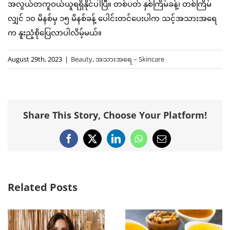
အလွယ်တကူဝယ်ယူရရှိနိုင်ပါပြီ။ တစ်ပတ် နှစ်ကြိမ်ခန့်၊ တစ်ကြိမ်
လျှင် ၁၀ မိနစ်မှ ၁၅ မိနစ်ခန့် ပေါင်းတင်ပေးပါက သင့်အသားအရေ
က နူးညံ့စိုပြေလာပါလိမ့်မယ်။
August 29th, 2023
|
Beauty
,
အသားအရေ – Skincare
Share This Story, Choose Your Platform!
Facebook
X
LinkedIn
WhatsApp
Email
Related Posts