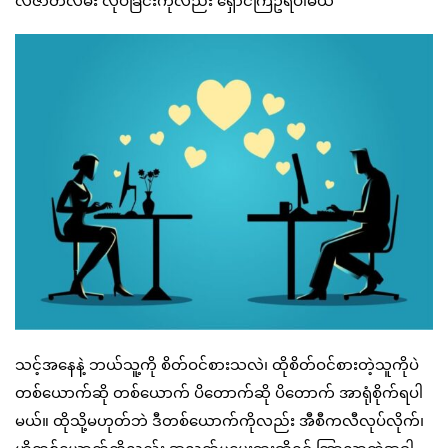
လီဇာတ်လမ်း လုပ်ခြင်းကိုလည်း ရှောင်ကြဥ်ရပါမယ်
သင့်အနေနဲ့ ဘယ်သူ့ကို စိတ်ဝင်စားသလဲ၊ ထိုစိတ်ဝင်စားတဲ့သူကိုပဲ
တစ်ယောက်ဆို တစ်ယောက် ပိတောက်ဆို ပိတောက် အာရုံစိုက်ရပါ
မယ်။ ထိုသို့မဟုတ်ဘဲ ဒီတစ်ယောက်ကိုလည်း အီစီကလီလုပ်လိုက်၊
ဟိုတစ်ယောက်ကိုလည်း အလွတ်မပေးဘူးဆိုရင် ကြာလာတဲ့အခါ