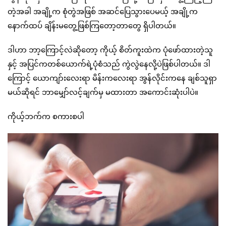
တဲ့အခါ အချို့က စုံတွဲအဖြစ် အဆင်ပြေသွားပေမယ့် အချို့က
နောက်ထပ် ချိန်းမတွေ့ဖြစ်ကြတော့တာတွေ ရှိပါတယ်။
ဒါဟာ ဘာ့ကြောင့်လဲဆိုတော့ ကိုယ့် စိတ်ကူးထဲက ပုံဖော်ထားတဲ့သူ
နှင့် အပြင်ကတစ်ယောက်ရဲ့ပုံစံသည် ကွဲလွဲနေလို့ပဲဖြစ်ပါတယ်။ ဒါ
ကြောင့် ယောကျာ်းလေးရာ မိန်းကလေးရာ အွန်လိုင်းကနေ ချစ်သူရှာ
မယ်ဆိုရင် ဘာမျှော်လင့်ချက်မှ မထားတာ အကောင်းဆုံးပါပဲ။
ကိုယ့်ဘက်က စကားစပါ