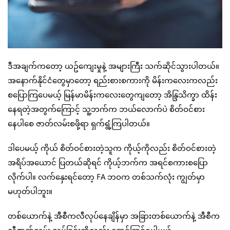
ဒီအချက်ကတော့ ယဥ်ကျေးမှုနဲ့ အများကြီး သက်ဆိုင်သွားပါတယ်။
အနောက်နိုင်ငံတွေမှာတော့ ရည်းစားစကားကို မိန်းကလေးကလည်း
စပြောကြပေမယ့် မြန်မာမိန်းကလေးတွေကျတော့ အိန္ဒြသိက္ခာ ထိန်း
နေရတဲ့အတွက်ကြောင့် သူ့ဘက်က ဘယ်လောက်ပဲ စိတ်ဝင်စား
နေပါစေ ဇာတ်လမ်းစဖို့ရာ ရှက်ရွံ့ကြပါတယ်။
ဒါပေမယ့် ကိုယ် စိတ်ဝင်စားတဲ့သူက ကိုယ့်ကိုလည်း စိတ်ဝင်စားတဲ့
အရိပ်အယောင် ပြတယ်ဆိုရင် ကိုယ့်ဘက်က အရင်စကားစပြော
လိုက်ပါ။ လက်နှေးရင်တော့ FA ဘဝက တစ်သက်လုံး ကျွတ်မှာ
မဟုတ်ပါဘူး။
တစ်ယောက်နဲ့ အီစီကလီလုပ်နေချိန်မှာ အခြားတစ်ယောက်နဲ့ အီစီက