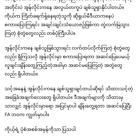
အတိုင်းပဲ အွန်လိုင်းကနေ အလွယ်တကူပဲ ချစ်သူရှာနိုင်ပါတယ်။
ကိုယ်က ကြိတ်ခရက်ရှ်နေရတဲ့သူကို ဆိုရှယ်မီဒီယာကနေပဲ
စကားပြောကြရင်း အချင်းချင်းသံယောဇဥ်ဖြစ်ကာ တွဲလက်မြဲသွား
ကြတဲ့ စုံတွဲတွေလည်း တစ်ပုံကြီးပါပဲ။
အွန်လိုင်းကနေ ချစ်သူဖြစ်သွားရင်း လက်ထပ်လိုက်ကြတဲ့ စုံတွဲတွေ
လည်း ရှိကြသလို အွန်လိုင်းမှာ စကားပြောရတာ အဆင်ပြေပေမယ့်
လူချင်းချိန်းတွေ့ကြည့်တဲ့အခါမှာ အဆင်မပြေကြတဲ့ အတွဲတွေ
လည်း ရှိပါတယ်။
သင့်အနေနဲ့ အွန်လိုင်းကနေ ချစ်သူရှာချင်တယ်ဆိုရင် သိထားသင့်တဲ့
အခြေခံအချက်လေးတွေ ရှိပါတယ်။ ဒီအချက်များကို သိထားမှ
သာလျှင် အွန်လိုင်းမှာရော အပြင်မှာပါ ချိန်းတွေ့ရတာ အဆင်ပြေပြီး
FA ဘဝက ကျွတ်မှာပါ။
ကိုယ့်ရဲ့ ပုံစံအစစ်အမှန်ကိုသာ ပြသပါ