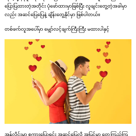
ပြောပြထားတဲ့အတိုင်း ပုံဖော်ထားမှာဖြစ်ပြီး လူချင်းတွေ့တဲ့အခါမှာ
လည်း အဆင်ပြေပြေနဲ့ ချိန်းတွေ့နိုင်မှာ ဖြစ်ပါတယ်။
တစ်ဖက်လူအပေါ်မှာ မျှော်လင့်ချက်ကြီးကြီး မထားပါနှင့်
အွန်လိုင်းမှာ စကားပြောရင်း အဆင်ပြေလို့ အပြင်မှာ တွေ့ကြည့်ကြ