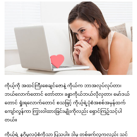
ကိုယ့်ကို အထင်ကြီးစေချင်ဇောနဲ့ ကိုယ်က ဘာအလုပ်လုပ်တာ၊
ဘယ်လောက်တောင် တော်တာ၊ ခန္ဓာကိုယ်ဘယ်လိုလှတာ၊ မော်ဒယ်
တောင် ရှုံးရလောက်တောင် စသဖြင့် ကိုယ့်ရဲ့ပုံစံအစစ်အမှန်ထက်
ကျော်လွန်ကာ ကြွားဝါထားခြင်းမျိုးကိုလည်း ရှောင်ကြဥ်သင့်ပါ
တယ်။
ကိုယ့်ရဲ့ နဂိုမူလပုံစံကိုသာ ပြသပါ။ ဒါမှ တစ်ဖက်လူကလည်း သင်