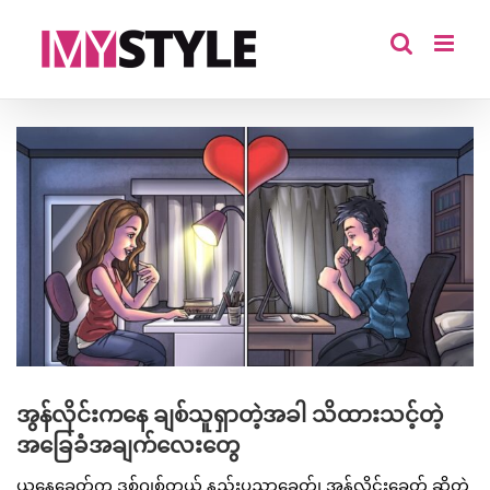
Skip
to
content
View
Larger
Image
အွန်လိုင်းကနေ ချစ်သူရှာတဲ့အခါ သိထားသင့်တဲ့
အခြေခံအချက်လေးတွေ
ယနေ့ခေတ်က ဒစ်ဂျစ်တယ် နည်းပညာခေတ်၊ အွန်လိုင်းခေတ် ဆိုတဲ့