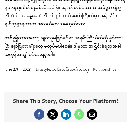
ရင်လည်း စိတ်မညစ်လိုက်ပါနဲ့။ နောက်တစ်ယောက် ထပ်ရှာကြည့်
လိုက်ပါ။ ယနေ့ခေတ်လို ဒစ်ဂျစ်တယ်ခေတ်ကြီးထဲမှာ အွန်လိုင်း
ချစ်သူရှာရတာက အလွယ်လေးပဲမဟုတ်လား။
တစ်ခုရှိတာကတော့ ချစ်သူမဖြစ်ခင်မှာ အရမ်းကြီး စိတ်ကို နှစ်ထား
ပြီး ချစ်ပြတာမျိုးတွေ မလုပ်မိပါစေနဲ့။ ဒါမှသာ အငြင်းခံရတဲ့အခါ
အလွန်အကျွံ မခံစားရမှာပါ။
June 27th, 2023
|
Lifestyle
,
ပေါင်းသင်းဆက်ဆံရေး – Relationships
Share This Story, Choose Your Platform!
Facebook
X
LinkedIn
WhatsApp
Email