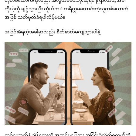
ကိုယ့်ကို ချဥ်သွားပြီး ကိုယ်ကပဲ စာရိတ္တမကောင်းတဲ့သူတစ်ယောက်
အဖြစ် သတ်မှတ်ခံရပါလိမ့်မယ်။
အငြင်းခံရတဲ့အခါမှာလည်း စိတ်ဓာတ်မကျသွားပါနဲ့
တစ်ယောက်နဲ့ ချိန်တွေးလို့ အဆင်မပြေဘူး အငြင်းခံလိုက်ရတယ်ဆို