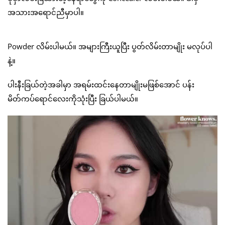
အသားအရောင်ညီမှာပါ။
Powder လိမ်းပါမယ်။ အများကြီးယူပြီး ပွတ်လိမ်းတာမျိုး မလုပ်ပါ
နဲ့။
ပါးနီးခြယ်တဲ့အခါမှာ အရမ်းထင်းနေတာမျိုးမဖြစ်အောင် ပန်း
မိတ်ကပ်ရောင်လေးကိုသုံးပြီး ခြယ်ပါမယ်။