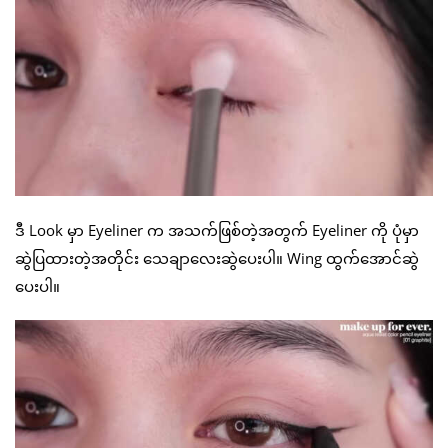
ဒီ Look မှာ Eyeliner က အသက်ဖြစ်တဲ့အတွက် Eyeliner ကို ပုံမှာ
ဆွဲပြထားတဲ့အတိုင်း သေချာလေးဆွဲပေးပါ။ Wing ထွက်အောင်ဆွဲ
ပေးပါ။