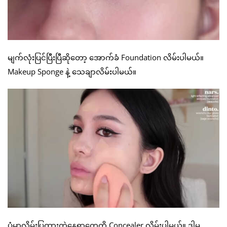
မျက်လုံးပြင်ပြီးပြီဆိုတော့ အောက်ခံ Foundation လိမ်းပါမယ်။
Makeup Sponge နဲ့ သေချာလိမ်းပါမယ်။
ပုံမှာလိမ်းပြထားတဲ့နေရာတွေကို Concealer လိမ်းပါမယ်။ ဒါမှ