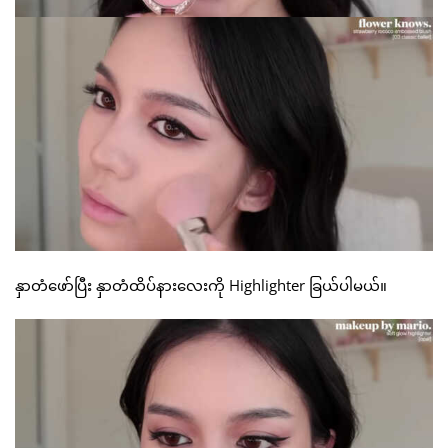
နှာတံဖော်ပြီး နှာတံထိပ်နားလေးကို Highlighter ခြယ်ပါမယ်။