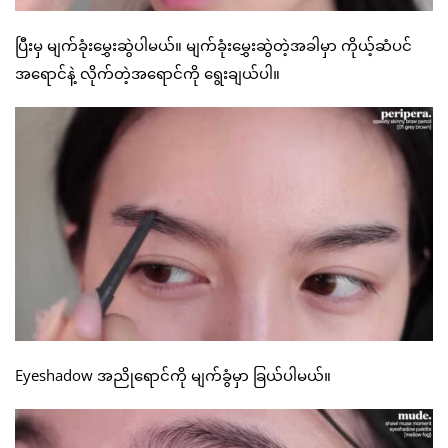
ပြီးမှ မျက်ခုံးမွှေးဆွဲပါမယ်။ မျက်ခုံးမွှေးဆွဲတဲ့အခါမှာ ကိုယ့်ဆံပင်
အရောင်နဲ့ လိုက်တဲ့အရောင်ကို ရွေးချယ်ပါ။
Eyeshadow အညိုရောင်ကို မျက်ခွံမှာ ခြယ်ပါမယ်။