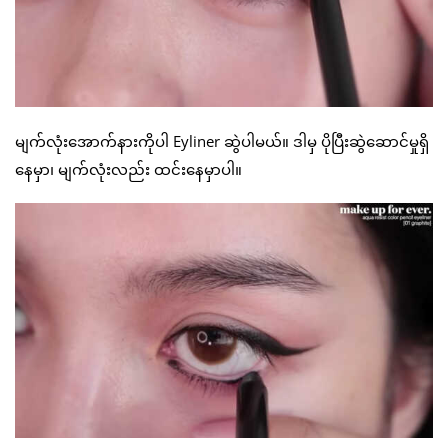
မျက်လုံးအောက်နားကိုပါ Eyliner ဆွဲပါမယ်။ ဒါမှ ပိုပြီးဆွဲဆောင်မှုရှိ
နေမှာ၊ မျက်လုံးလည်း ထင်းနေမှာပါ။