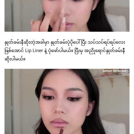
နှုတ်ခမ်းနီဆိုးတဲ့အခါမှာ နှုတ်ခမ်းပုံပိုပေါ်ပြီး သပ်သပ်ရပ်ရပ်လေး
ဖြစ်အောင် Lip Liner နဲ့ ပုံဖော်ပါမယ်။ ပြီးမှ အညိုရောင်နှုတ်ခမ်းနီ
ဆိုးပါမယ်။