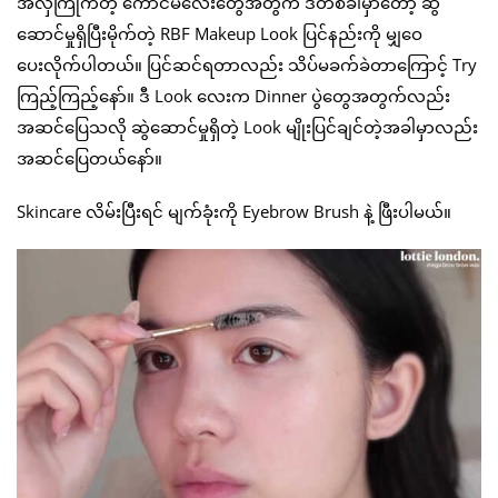
အလှကြိုက်တဲ့ ကောင်မလေးတွေအတွက် ဒီတစ်ခါမှာတော့ ဆွဲ
ဆောင်မှုရှိပြီးမိုက်တဲ့ RBF Makeup Look ပြင်နည်းကို မျှဝေ
ပေးလိုက်ပါတယ်။ ပြင်ဆင်ရတာလည်း သိပ်မခက်ခဲတာကြောင့် Try
ကြည့်ကြည့်နော်။ ဒီ Look လေးက Dinner ပွဲတွေအတွက်လည်း
အဆင်ပြေသလို ဆွဲဆောင်မှုရှိတဲ့ Look မျိုးပြင်ချင်တဲ့အခါမှာလည်း
အဆင်ပြေတယ်နော်။
Skincare လိမ်းပြီးရင် မျက်ခုံးကို Eyebrow Brush နဲ့ ဖြီးပါမယ်။