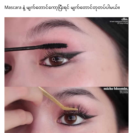
Mascara နဲ့ မျက်တောင်ကော့ပြီးရင် မျက်တောင်တုတပ်ပါမယ်။