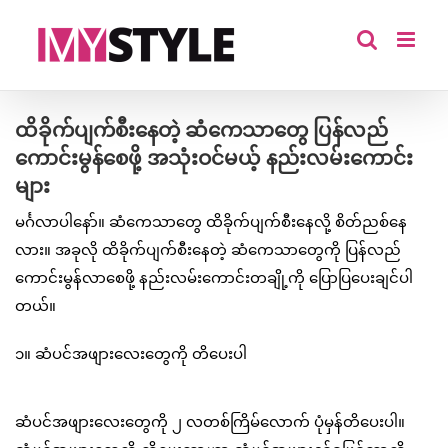
Skip
to
content
ထိခိုက်ပျက်စီးနေတဲ့ ဆံကေသာတွေ ပြန်လည်
ကောင်းမွန်စေဖို့ အသုံးဝင်မယ့် နည်းလမ်းကောင်း
များ
မင်္ဂလာပါနော်။ ဆံကေသာတွေ ထိခိုက်ပျက်စီးနေလို့ စိတ်ညစ်နေ
လား။ အခုလို ထိခိုက်ပျက်စီးနေတဲ့ ဆံကေသာတွေကို ပြန်လည်
ကောင်းမွန်လာစေဖို့ နည်းလမ်းကောင်းတချို့ကို ပြောပြပေးချင်ပါ
တယ်။
၁။ ဆံပင်အဖျားလေးတွေကို တိပေးပါ
ဆံပင်အဖျားလေးတွေကို ၂ လတစ်ကြိမ်လောက် ပုံမှန်တိပေးပါ။