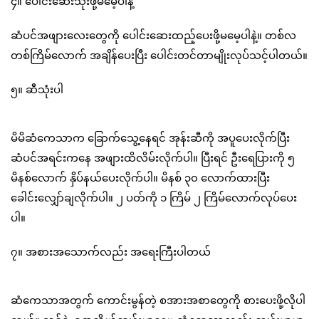
၄။ ပေါင်းဆေးသုံးဖို့မမေ့ပါနဲ့
ဆံပင်အဖျားလေးတွေကို ပေါင်းဆေးထည့်ပေးဖို့မမေ့ပါနဲ့။ တစ်လ
တစ်ကြိမ်လောက် အချိန်ပေးပြီး ပေါင်းတင်တာမျိုးလုပ်သင့်ပါတယ်။
၅။ ဆီသုံးပါ
မိမိဆံကေသာက ခြောက်သွေ့နေရင် အုန်းဆီကို အပူပေးလိုက်ပြီး
ဆံပင်အရင်းကနေ အဖျားထိလိမ်းလိုက်ပါ။ ပြီးရင် ဦးရေပြားကို ၅
မိနစ်လောက် နှိပ်နယ်ပေးလိုက်ပါ။ မိနစ် ၃၀ လောက်ထားပြီး
ခေါင်းလျှော်ချလိုက်ပါ။ ၂ ပတ်ကို ၁ ကြိမ် ၂ ကြိမ်လောက်လုပ်ပေး
ပါ။
၇။ အစားအသောက်လည်း အရေးကြီးပါတယ်
ဆံကေသာအတွက် ကောင်းမွန်တဲ့ စအားအစာတွေကို စားပေးဖို့လိုပါ