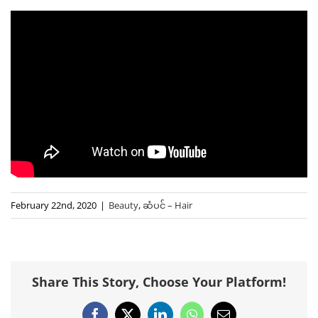
February 22nd, 2020
|
Beauty
,
ဆံပင် – Hair
Share This Story, Choose Your Platform!