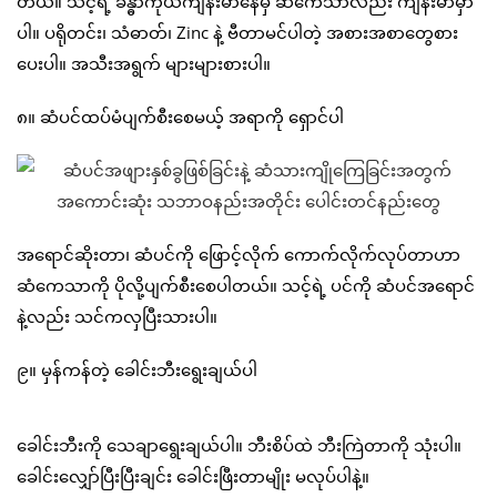
တယ်။ သင့်ရဲ့ ခန္ဓာကိုယ်ကျန်းမာနေမှ ဆံကေသာလည်း ကျန်းမာမှာ
ပါ။ ပရိုတင်း၊ သံဓာတ်၊ Zinc နဲ့ ဗီတာမင်ပါတဲ့ အစားအစာတွေစား
ပေးပါ။ အသီးအရွက် များများစားပါ။
၈။ ဆံပင်ထပ်မံပျက်စီးစေမယ့် အရာကို ရှောင်ပါ
အရောင်ဆိုးတာ၊ ဆံပင်ကို ဖြောင့်လိုက် ကောက်လိုက်လုပ်တာဟာ
ဆံကေသာကို ပိုလို့ပျက်စီးစေပါတယ်။ သင့်ရဲ့ ပင်ကို ဆံပင်အရောင်
နဲ့လည်း သင်ကလှပြီးသားပါ။
၉။ မှန်ကန်တဲ့ ခေါင်းဘီးရွေးချယ်ပါ
ခေါင်းဘီးကို သေချာရွေးချယ်ပါ။ ဘီးစိပ်ထဲ ဘီးကြဲတာကို သုံးပါ။
ခေါင်းလျှော်ပြီးပြီးချင်း ခေါင်းဖြီးတာမျိုး မလုပ်ပါနဲ့။