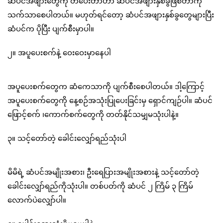
ဆံပင်အဖျားတွေကို တိပေးတာဟာ ဆံပင်အဖျားနှစ်ခွဖြစ်တာကို
သက်သာစေပါတယ်။ မဟုတ်ရင်တော့ ဆံပင်အဖျားနှစ်ခွတွေများပြီး
ဆံပင်က ပိုပြီး ပျက်စီးမှာပါ။
၂။ အပူပေးစက်နဲ့ ဝေးဝေးမှာနေပါ
အပူပေးစက်တွေက ဆံကေသာကို ပျက်စီးစေပါတယ်။ ဒါ့ကြောင့်
အပူပေးစက်တွေကို နေ့စဉ်အသုံးပြုပေးခြင်းမှ ရှောင်ကျဉ်ပါ။ ဆံပင်
ဖြောင့်စက် ၊ကောက်စက်တွေကို တတ်နိုင်သမျှမသုံးပါနဲ့။
၃။ သင့်တော်တဲ့ ခေါင်းလျှော်ရည်သုံးပါ
မိမိရဲ့ ဆံပင်အမျိုးအစား၊ ဦးရေပြားအမျိုးအစားနဲ့ သင့်တော်တဲ့
ခေါင်းလျှော်ရည်ကိုသုံးပါ။ တစ်ပတ်ကို ဆံပင် ၂ ကြိမ် ၃ ကြိမ်
လောက်ပဲလျှော်ပါ။