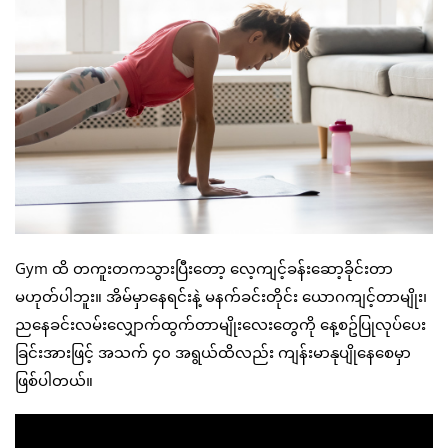
Gym ထိ တကူးတကသွားပြီးတော့ လေ့ကျင့်ခန်းဆော့ခိုင်းတာ
မဟုတ်ပါဘူး။ အိမ်မှာနေရင်းနဲ့ မနက်ခင်းတိုင်း ယောဂကျင့်တာမျိုး၊
ညနေခင်းလမ်းလျှောက်ထွက်တာမျိုးလေးတွေကို နေ့စဥ်ပြုလုပ်ပေး
ခြင်းအားဖြင့် အသက် ၄၀ အရွယ်ထိလည်း ကျန်းမာနုပျိုနေစေမှာ
ဖြစ်ပါတယ်။