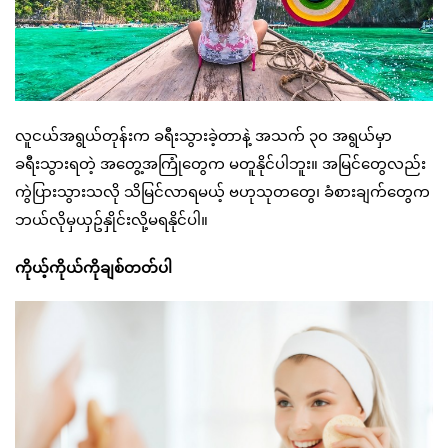
လူငယ်အရွယ်တုန်းက ခရီးသွားခဲ့တာနဲ့ အသက် ၃၀ အရွယ်မှာ
ခရီးသွားရတဲ့ အတွေ့အကြုံတွေက မတူနိုင်ပါဘူး။ အမြင်တွေလည်း
ကွဲပြားသွားသလို သိမြင်လာရမယ့် ဗဟုသုတတွေ၊ ခံစားချက်တွေက
ဘယ်လိုမှယှဥ်နှိုင်းလို့မရနိုင်ပါ။
ကိုယ့်ကိုယ်ကိုချစ်တတ်ပါ