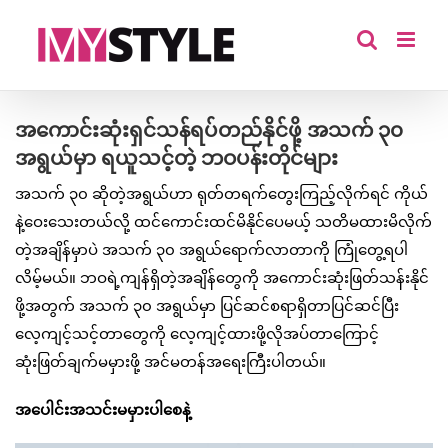
Skip
to
content
အကောင်းဆုံးရှင်သန်ရပ်တည်နိုင်ဖို့ အသက် ၃၀
အရွယ်မှာ ရယူသင့်တဲ့ ဘဝပန်းတိုင်များ
အသက် ၃၀ ဆိုတဲ့အရွယ်ဟာ ရုတ်တရက်တွေးကြည့်လိုက်ရင် ကိုယ်
နဲ့ဝေးသေးတယ်လို့ ထင်ကောင်းထင်မိနိုင်ပေမယ့် သတိမထားမိလိုက်
တဲ့အချိန်မှာပဲ အသက် ၃၀ အရွယ်ရောက်လာတာကို ကြုံတွေ့ရပါ
လိမ့်မယ်။ ဘဝရဲ့ကျန်ရှိတဲ့အချိန်တွေကို အကောင်းဆုံးဖြတ်သန်းနိုင်
ဖို့အတွက် အသက် ၃၀ အရွယ်မှာ ပြင်ဆင်စရာရှိတာပြင်ဆင်ပြီး
လေ့ကျင့်သင့်တာတွေကို လေ့ကျင့်ထားဖို့လိုအပ်တာကြောင့်
ဆုံးဖြတ်ချက်မမှားဖို့ အင်မတန်အရေးကြီးပါတယ်။
အပေါင်းအသင်းမမှားပါစေနဲ့