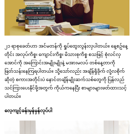
၂၁ ရာစုခေတ်ဟာ အင်မတန်ကို ရှုပ်ထွေးလွန်းလှပါတယ်။ နေ့စဥ်နေ့
တိုင်း အလုပ်ကိစ္စ၊ ကျောင်းကိစ္စ၊ မိသားစုကိစ္စ စသဖြင့် စုံလင်လှ
အောင်ကို အကြောင်းအမျိုးမျိုးနဲ့ မအားမလပ် တစ်နေ့တာကို
ဖြတ်သန်းနေကြရပါတယ်။ သို့သော်လည်း အချိန်ရှိခိုက် လုံ့လစိုက်
ဆိုတဲ့ စကားအတိုင်းပဲ နောင်တချိန်မျိုးဆက်သစ်တွေကို ပြန်လည်
သင်ကြားပေးနိုင်ဖို့အတွက် ကိုယ်ကနေပြီး စာများများဖတ်ထားသင့်
ပါတယ်။
လေ့ကျင့်ခန်းမှန်မှန်လုပ်ပါ