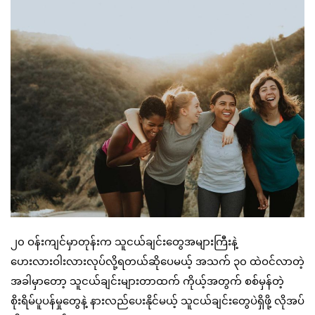
၂၀ ဝန်းကျင်မှာတုန်းက သူငယ်ချင်းတွေအများကြီးနဲ့
ဟေးလားဝါးလားလုပ်လို့ရတယ်ဆိုပေမယ့် အသက် ၃၀ ထဲဝင်လာတဲ့
အခါမှာတော့ သူငယ်ချင်းများတာထက် ကိုယ့်အတွက် စစ်မှန်တဲ့
စိုးရိမ်ပူပန်မှုတွေနဲ့ နားလည်ပေးနိုင်မယ့် သူငယ်ချင်းတွေပဲရှိဖို့ လိုအပ်