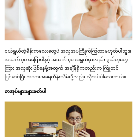
ငယ်ရွယ်တဲ့မိန်းကလေးတွေပဲ အလှအပကြိုက်ကြတာမဟုတ်ပါဘူး။
အသက် ၃၀ မပြောပါနှင့် အသက် ၄၀ အရွယ်မှာလည်း ရွယ်တူတွေ
ကြား အလှဆုံးဖြစ်နေဖို့အတွက် အချိန်ရှိကတည်းက ကြိုတင်
ပြင်ဆင်ပြီး အသားအရေထိန်းသိမ်းဖို့လည်း လိုအပ်ပါသေးတယ်။
စာအုပ်များများဖတ်ပါ