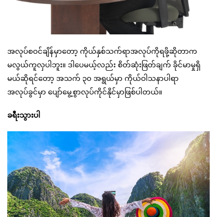
အလုပ်စဝင်ချိန်မှာတော့ ကိုယ်နှစ်သက်ရာအလုပ်ကိုရဖို့ဆိုတာက
မလွယ်ကူလှပါဘူး။ ဒါပေမယ့်လည်း စိတ်ဆုံးဖြတ်ချက် ခိုင်မာမှုရှိ
မယ်ဆိုရင်တော့ အသက် ၃၀ အရွယ်မှာ ကိုယ်ဝါသနာပါရာ
အလုပ်ခွင်မှာ ပျော်မွေ့စွာလုပ်ကိုင်နိုင်မှာဖြစ်ပါတယ်။
ခရီးသွားပါ