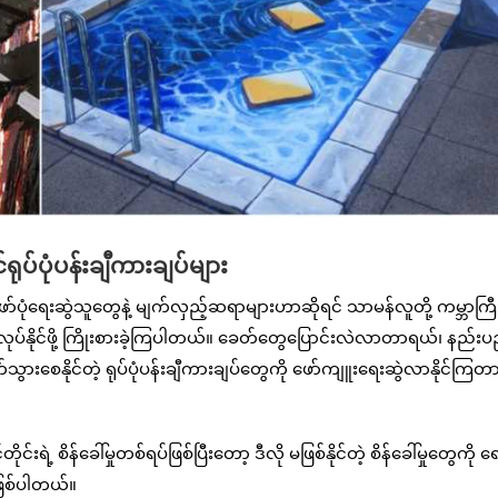
ုပ်ပုံပန်းချီကားချပ်များ
ုံရေးဆွဲသူတွေနဲ့ မျက်လှည့်ဆရာများဟာဆိုရင် သာမန်လူတို့ ကမ္ဘာကြီး
ုလုပ်နိုင်ဖို့ ကြိုးစားခဲ့ကြပါတယ်။ ခေတ်တွေပြောင်းလဲလာတာရယ်၊ နည်း
်သွားစေနိုင်တဲ့ ရုပ်ပုံပန်းချီကားချပ်တွေကို ဖော်ကျူးရေးဆွဲလာနိုင်ကြတာ
့ စိန်ခေါ်မှုတစ်ရပ်ဖြစ်ပြီးတော့ ဒီလို မဖြစ်နိုင်တဲ့ စိန်ခေါ်မှုတွေကို ရ
ာဖြစ်ပါတယ်။