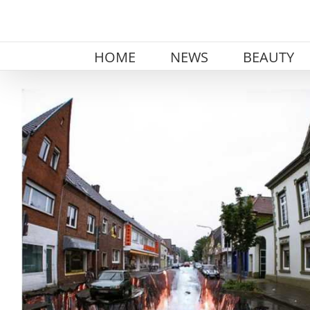
Skip
to
content
HOME
NEWS
BEAUTY
View
Larger
Image