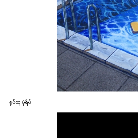
ရုပ်ထု ပုံရိပ်