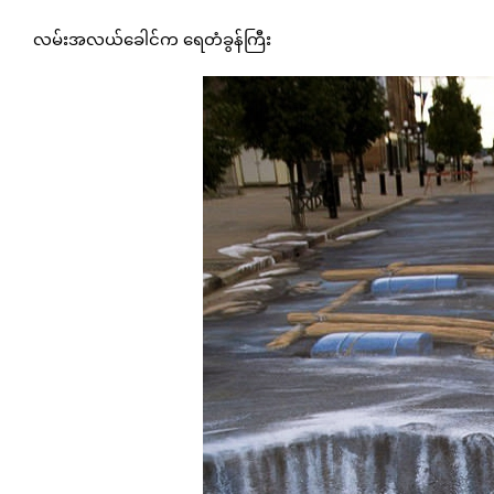
လမ်းအလယ်ခေါင်က ရေတံခွန်ကြီး