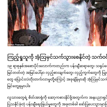
ကြည့်ရှုသူကို အံ့သြမှင်သက်သွားစေနိုင်တဲ့ သက်ဝင်ရ
၁၉ ရာစုနှစ်အစောပိုင်းလောက်ကတည်းက ပန်းချီဆရာတွေ၊ သရုပ်ဖော်ပ
မြင်တတ်တဲ့ အမြင်ပေါ်မှာ လှည့်စားချက်တွေ၊ လှည့်ကွက်တွေကို ပြ
တွေ ပြောင်းလဲတိုးတက်လာမှုတို့ကြောင့် အခုချိန်မှာဆို အံ့သြမှင်သက
မြင်တွေ့ရမှာပါ။
လူသားတွေရဲ့ စိတ်အာရုံကို ဆော့ကစားနိုင်ဖို့အတွက်က အနုပညာရှင်တိုင်းရဲ
ပြသနိုင်ခဲ့တဲ့ ပန်းချီရေးခြယ်မှုတွေကို အခုတစ်ခါ ဖော်ပြပေးသွားမှ