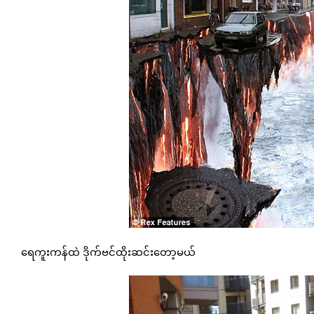
ရေကူးကန်ထဲ ဒိုက်ဗင်ထိုးဆင်းတော့မယ်