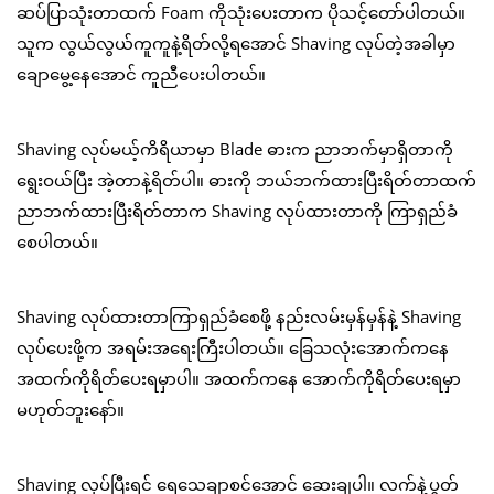
ဆပ်ပြာသုံးတာထက် Foam ကိုသုံးပေးတာက ပိုသင့်တော်ပါတယ်။
သူက လွယ်လွယ်ကူကူနဲ့ရိတ်လို့ရအောင် Shaving လုပ်တဲ့အခါမှာ
ချောမွေ့နေအောင် ကူညီပေးပါတယ်။
Shaving လုပ်မယ့်ကိရိယာမှာ Blade ဓားက ညာဘက်မှာရှိတာကို
ရွေးဝယ်ပြီး အဲ့တာနဲ့ရိတ်ပါ။ ဓားကို ဘယ်ဘက်ထားပြီးရိတ်တာထက်
ညာဘက်ထားပြီးရိတ်တာက Shaving လုပ်ထားတာကို ကြာရှည်ခံ
စေပါတယ်။
Shaving လုပ်ထားတာကြာရှည်ခံစေဖို့ နည်းလမ်းမှန်မှန်နဲ့ Shaving
လုပ်ပေးဖို့က အရမ်းအရေးကြီးပါတယ်။ ခြေသလုံးအောက်ကနေ
အထက်ကိုရိတ်ပေးရမှာပါ။ အထက်ကနေ အောက်ကိုရိတ်ပေးရမှာ
မဟုတ်ဘူးနော်။
Shaving လုပ်ပြီးရင် ရေသေချာစင်အောင် ဆေးချပါ။ လက်နဲ့ပွတ်