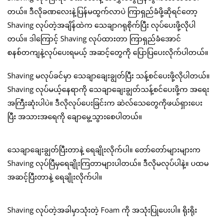
တယ်။ ဒီလိုခဏလေးနဲ့ပြန်မထွက်လာပဲ ကြာရှည်ခံဖို့ဆိုရင်တော့
Shaving လုပ်တဲ့အချိန်ထဲက သေချာဂရုစိုက်ပြီး လုပ်ပေးဖို့လိုပါ
တယ်။ ဒါကြောင့် Shaving လုပ်ထားတာ ကြာရှည်ခံအောင်
စနစ်တကျနဲ့လုပ်ပေးရမယ့် အဆင့်တွေကို ပြောပြပေးလိုက်ပါတယ်။
Shaving မလုပ်ခင်မှာ သေချာချေးချွတ်ပြီး သန့်စင်ပေးဖို့လိုပါတယ်။
Shaving လုပ်မယ့်နေရာကို သေချာချေးချွတ်သန့်စင်ပေးဖို့က အရေး
အကြီးဆုံးပါပဲ။ ဒီလိုလုပ်ပေးခြင်းက ဆဲလ်သေတွေကိုဖယ်ရှားပေး
ပြီး အသားအရေကို ချောမွေ့သွားစေပါတယ်။
သေချာချေးချွတ်ပြီးတာနဲ့ ရေချိုးလိုက်ပါ။ တော်တော်များများက
Shaving လုပ်ပြီမှရေချိုးကြတာများပါတယ်။ ဒီလိုမလုပ်ပါနဲ့။ ပထမ
အဆင့်ပြီးတာနဲ့ ရေချိုးလိုက်ပါ။
Shaving လုပ်တဲ့အခါမှာသုံးတဲ့ Foam ကို အသုံးပြုပေးပါ။ ရိုးရိုး