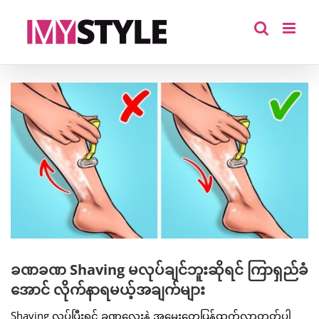
Skip
to
content
View
Larger
Image
ခဏခဏ Shaving မလုပ်ချင်ဘူးဆိုရင် ကြာရှည်ခံ
အောင် လိုက်နာရမယ့်အချက်များ
Shaving လုပ်ပြီးရင် ခဏလေးနဲ့ အမွှေးတွေပြန်ထွက်လာတတ်ပါ