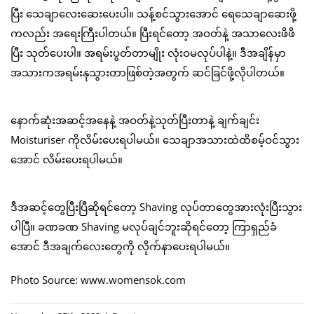
ပြီး သေချာလေးဆေးပေးပါ။ သန့်စင်သွားအောင် ရေသေချာဆေးဖို့
ကလည်း အရေးကြီးပါတယ်။ ပြီးရင်တော့ အဝတ်နဲ့ အသာလေးဖိဖိ
ပြီး သုတ်ပေးပါ။ အရမ်းပွတ်တာမျိုး လုံးဝမလုပ်ပါနဲ့။ ဒီအချိန်မှာ
အသားကအရမ်းနုသွားတာဖြစ်တဲ့အတွက် ဆင်ခြင်ဖို့လိုပါတယ်။
နောက်ဆုံးအဆင့်အနေနဲ့ အဝတ်နဲ့သုတ်ပြီးတာနဲ့ ချက်ချင်း
Moisturiser ကိုလိမ်းပေးရပါမယ်။ သေချာအသားထဲထိစမ့်ဝင်သွား
အောင် လိမ်းပေးရပါမယ်။
ဒီအဆင့်တွေပြီးပြီဆိုရင်တော့ Shaving လုပ်တာတွေအားလုံးပြီးသွား
ပါပြီ။ ခဏခဏ Shaving မလုပ်ချင်ဘူးဆိုရင်တော့ ကြာရှည်ခံ
အောင် ဒီအချက်လေးတွေကို လိုက်နာပေးရပါမယ်။
Photo Source: www.womensok.com