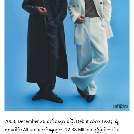
2003, December 26 ရက်နေ့မှာ စပြီး Debut ထဲက TVXQ! ရဲ့
စုစုပေါင်း Album ရောင်းရငွေက 12.38 Million ရရှိခဲ့ပါတယ်။