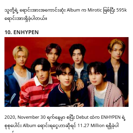
သူတို့ရဲ့ ရောင်းအားအကောင်းဆုံး Album က Mirotic ဖြစ်ပြီး 595k
ရောင်းအားရှိခဲ့ပါတယ်။
10. ENHYPEN
2020, November 30 ရက်နေ့မှာ စပြီး Debut ထဲက ENHYPEN ရဲ့
စုစုပေါင်း Album ရောင်းရငွေဟာဆိုရင် 11.27 Million ရရှိခဲ့ပါ