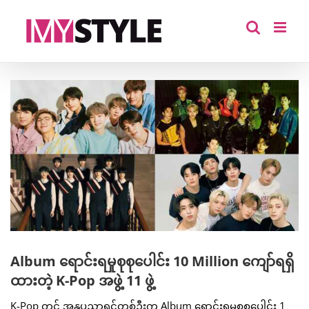
Skip
to
content
View
Larger
Image
Album ရောင်းရမှုစုစုပေါင်း 10 Million ကျော်ရရှိ
ထားတဲ့ K-Pop အဖွဲ့ 11 ဖွဲ့
K-Pop တွင် အနုပညာရှင်တစ်ဦးက Album ရောင်းရမှုစုစုပေါင်း 1