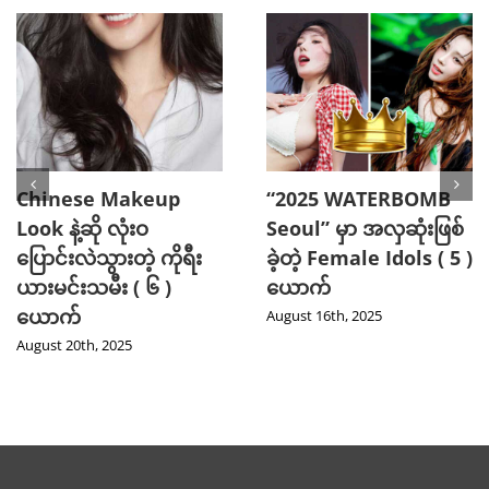
Chinese Makeup
“2025 WATERBOMB
ook နဲ့ဆို လုံးဝ
Seoul” မှာ အလှဆုံးဖြစ်
ြောင်းလဲသွားတဲ့ ကိုရီး
ခဲ့တဲ့ Female Idols ( 5 )
ယားမင်းသမီး ( ၆ )
ယောက်
ယောက်
August 16th, 2025
ugust 20th, 2025