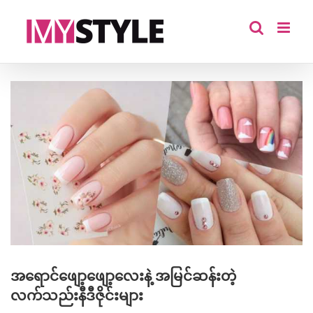
Skip
to
content
View
Larger
Image
အရောင်ဖျော့ဖျော့လေးနဲ့ အမြင်ဆန်းတဲ့
လက်သည်းနီဒီဇိုင်းများ