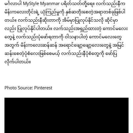
မင်္ဂလာပါ MyStyle Myanmar ပရိတ်သတ်တို့ရေ။ လက်သည်းနီက
မိန်းကလေးတိုင်းရဲ့ ယုံကြည်မှုကို နှစ်ဆတိုးစေတဲ့အရာတစ်ခုဖြစ်ပါ
တယ်။ လက်သည်းနီဆိုးတာကို အိမ်မှာပြုလုပ်နိုင်သလို ဆိုင်မှာ
လည်း ပြုလုပ်နိုင်ပါတယ်။ လက်သည်းအရှည်ထားတဲ့ ကောင်မလေး
တွေနဲ့ လက်သည်းပုံဖော်ရတာကို ဝါသနာပါတဲ့ ကောင်မလေးတွေ
အတွက် မိန်းကလေးဆန်ဆန် အရောင်ဖျော့ဖျော့လေးတွေနဲ့ အမြင်
ဆန်းစေတဲ့ပုံစံလေးဖြစ်စေမယ့် လက်သည်းနီပုံစံတွေကို ဖော်ပြ
လိုက်ပါတယ်။
Photo Source: Pinterest