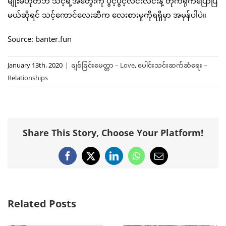
မျိုးမဟုတ်ဘဲ သင့်ရဲ့အတွေးကို ပွင့်ပွင့်လင်းလင်းနဲ့ တိုက်ရိုက်ပြောပြ
မယ်ဆိုရင် သင့်ကောင်လေးဆီက လေးစားမှုကိုရရှိမှာ အမှန်ပါပဲ။
Source: banter.fun
January 13th, 2020
|
ချစ်ခြင်းမေတ္တာ – Love
,
ပေါင်းသင်းဆက်ဆံရေး –
Relationships
Share This Story, Choose Your Platform!
Facebook
X
LinkedIn
WhatsApp
Email
Related Posts