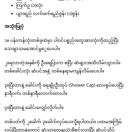
ကြက်ဥ (၁)လုံး
ပျားရည် လက်ဖက်ရည်ဇွန်း (၁)ဇွန်း
အသုံးပြုပုံ
၁။ ပန်းကန်လုံးတစ်ခုထဲမှာ ပါဝင်ပစ္စည်းတွေအားလုံးကိုထည့်ပြီး
သေချာသမအောင်မွှွေပေးပါ။
၂။ရလာတဲ့အနှစ်ကို ဦးရေပြားက စပြီး ဆံဖျားအထိလိမ်းသွားပါ။
တစ်ခေါင်းလုံး ဆံပင်အနှံ့ တစ်နေရာမကျန်လိမ်းပေးပါ။
၃။ပြီးတာနဲ့ ခေါင်းကို ရေချိုးဦးထုပ် (Shower Cap) လေးစွပ်ပေးပြီး
နာရီဝက်၊ တစ်နာရီလောက်ထားပါ။
၄။ပြီးတာနဲ့ ခေါင်းလျှော်လိုက်ပါ။
တစ်ပတ်ကို ၂ခေါက် ၃ခေါက်လုပ်ပေးလို့ရပါတယ်။ ပထမအကြိမ်
လုပ်ပြီးတာနဲ့တောင် ဆံသာတွေနူးညံ့အိစင်းလာပြီး ဆံပင်သိပ်