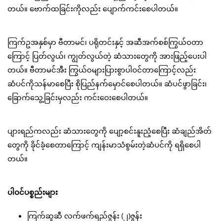
တယ်။ ဗောက်ထခြင်းကိုလည်း ပျောက်ကင်းစေပါတယ်။
ကြက်ဥအနှစ်မှာ ဗီတာမင်၊ ပရိုတင်းနှင့် အဆီအက်စစ်ကြွယ်ဝတာ
ကြောင့် ပြတ်လွယ်၊ ကျွတ်လွယ်တဲ့ ဆံသားတွေကို အားဖြည့်ပေးပါ
တယ်။ ဗီတာမင်အီး ကြွယ်ဝများပြားစွာပါဝင်တာကြောင့်လည်း
ဆံပင်ကိုသန်မာစေပြီး စိုပြည်နက်မှောင်စေပါတယ်။ ဆံပင်ဖွာခြင်း၊
ခြောက်သွေ့ခြင်းမှလည်း ကင်းဝေးစေပါတယ်။
ပျားရည်ကလည်း ဆံသားတွေကို ပျော့စင်းနူးညံ့စေပြီး ဆံချည်အိတ်
တွေကို ခိုင်ခံ့စေတာကြောင့် ကျန်းမာသံစွမ်းတဲ့ဆံပင်ကို ရရှိစေပါ
တယ်။
ပါဝင်ပစ္စည်းများ
ကြက်ဆူဆီ လက်ဖက်ရည်ဇွန်း (၂)ဇွန်း