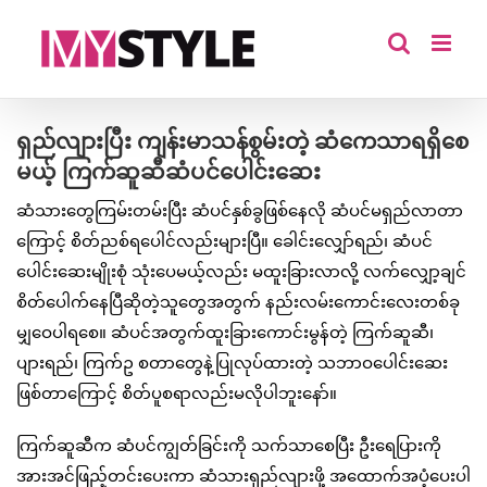
Skip
to
content
ရှည်လျားပြီး ကျန်းမာသန်စွမ်းတဲ့ ဆံကေသာရရှိစေ
မယ့် ကြက်ဆူဆီဆံပင်ပေါင်းဆေး
ဆံသားတွေကြမ်းတမ်းပြီး ဆံပင်နှစ်ခွဖြစ်နေလို ဆံပင်မရှည်လာတာ
ကြောင့် စိတ်ညစ်ရပေါင်လည်းများပြီ။ ခေါင်းလျှော်ရည်၊ ဆံပင်
ပေါင်းဆေးမျိုးစုံ သုံးပေမယ့်လည်း မထူးခြားလာလို့ လက်လျှော့ချင်
စိတ်ပေါက်နေပြီဆိုတဲ့သူတွေအတွက် နည်းလမ်းကောင်းလေးတစ်ခု
မျှဝေပါရစေ။ ဆံပင်အတွက်ထူးခြားကောင်းမွန်တဲ့ ကြက်ဆူဆီ၊
ပျားရည်၊ ကြက်ဥ စတာတွေနဲ့ပြုလုပ်ထားတဲ့ သဘာဝပေါင်းဆေး
ဖြစ်တာကြောင့် စိတ်ပူစရာလည်းမလိုပါဘူးနော်။
ကြက်ဆူဆီက ဆံပင်ကျွတ်ခြင်းကို သက်သာစေပြီး ဦးရေပြားကို
အားအင်ဖြည့်တင်းပေးကာ ဆံသားရှည်လျားဖို့ အထောက်အပံ့ပေးပါ