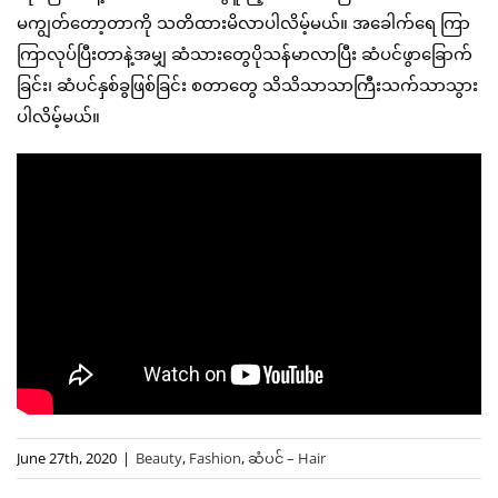
မကျွတ်တော့တာကို သတိထားမိလာပါလိမ့်မယ်။ အခေါက်ရေ ကြာ
ကြာလုပ်ပြီးတာနဲ့အမျှ ဆံသားတွေပိုသန်မာလာပြီး ဆံပင်ဖွာခြောက်
ခြင်း၊ ဆံပင်နှစ်ခွဖြစ်ခြင်း စတာတွေ သိသိသာသာကြီးသက်သာသွား
ပါလိမ့်မယ်။
June 27th, 2020
|
Beauty
,
Fashion
,
ဆံပင် – Hair