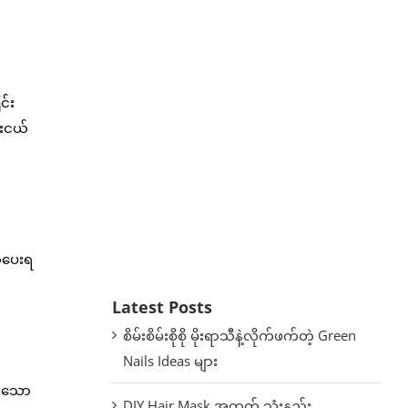
င်း
်းငယ်
ာ်ပေးရ
Latest Posts
စိမ်းစိမ်းစိုစို မိုးရာသီနဲ့လိုက်ဖက်တဲ့ Green
Nails Ideas များ
ားသော
DIY Hair Mask အတွက် သုံးနည်း