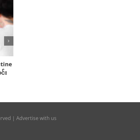
utine
သြဂုတ်လမှာ သွားရောက်လည်ပတ်ဖို့
သြဂုတ
င်း
အကောင်းဆုံး နေရာ ( 5 ) ခု
Dram
August 6th, 2025
August 1
erved |
Advertise with us