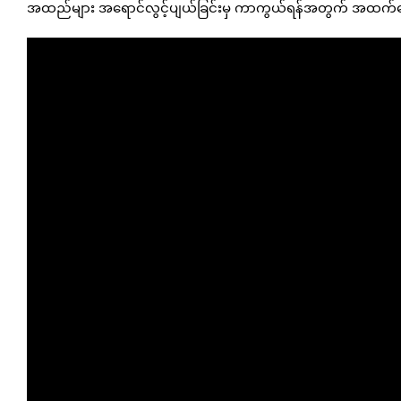
အထည်များ အရောင်လွင့်ပျယ်ခြင်းမှ ကာကွယ်ရန်အတွက် အထက်အေ