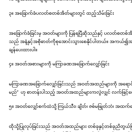
၃။ အခြောက်ခံပလတ်စတစ်အိတ်များတွင် ထည့်သိမ်းခြင်း
အခြောက်ခံခြင်းမှ အဝတ်များကို ပြန်ရပြီဆိုသည်နှင့် ပလတ်စတ
သည် အနံ့နှင့်အစိုဓာတ်ကိုစုအောင်းသွားစေနိုင်ပါတယ်။ အကယ်၍အဝတ
ချန်ပေးထားပါ။
၄။ အဝတ်အစားများကို မကြာခဏအခြောက်လျှော်ခြင်း
မကြာခဏအခြောက်လျှော်ခြင်းသည် အဝတ်အထည်များကို အရောင်မှေးမှိန
မည်” ဟု စာတန်းပါသည့် အဝတ်အထည်များကလွဲလျှင် လက်ဖြင့်လျ
၅။ အဝတ်လျှော်စက်ထဲသို့ ကြယ်သီး၊ ချိတ်၊ ဇစ်မဖြုတ်ဘဲ၊ အထက်အ
ထိုသို့ပြုလုပ်ခြင်းသည် အဝတ်အထည်များ တစ်ခုနှင့်တစ်ခုညိတွယ်ပြီ