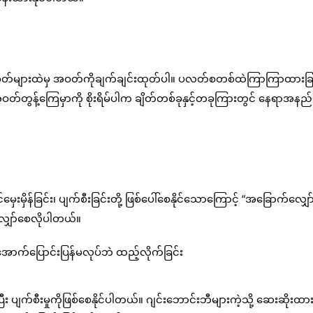
စ်အိတ်များထဲမှ အဝတ်ကိုချက်ချင်းထုတ်ပါ။ ပလတ်စတစ်ထဲကြာကြာထားခြ
်တွန့်ကြေမှာကို စိုးရိမ်ပါက ချိတ်တစ်ခုနှင့်တခုကြားတွင် နေရာအနည
်ခြင်း၊ ပျက်စီးခြင်းတို့ ဖြစ်ပေါ်စေနိုင်သောကြောင့် “အခြောက်လျှေ
ှော်စေလိုပါတယ်။
ောက်ပြောင်းပြန်မလုပ်ဘဲ ထည့်လိုက်ခြင်း
း ပျက်စီးမှုကိုဖြစ်စေနိုင်ပါတယ်။ ဂျင်းဘောင်းဘီများကဲ့သို့ ဆေးဆိုးထ