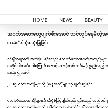
Skip
to
content
HOME
NEWS
BEAUTY
အဝတ်အစားတွေပျက်စီးအောင် သင်လုပ်နေမိတဲ့အမ
၁။ သံချိတ်ကိုအသုံးပြုခြင်း
သံချိတ်များကို အသုံးပြုခြင်းသည် လေးလံသောအဝတ်အထည်များဒဏ်က
စေနိုင် ပါတယ်။ ဒါကြောင့် တောင့်တောင့်တင်းတင်းနှင့် နူးညံ့သည
အသုံးပြုပေးပါ။
၂။ ဆွယ်တာအင်္ကျီများကို ပုံမှန်အင်္ကျီများလို ချိတ်ဆွဲခြင်း
လေးလံသောအင်္ကျီများကို ထိုပုံစံဖြင့်ချိတ်လှန်းခြင်းသည် လည်ပင်းနှ
က ဆွယ်တာအင်္ကျီများကို ခေါက်ကာ ပုံပါအတိုင်း ချိတ်အပေါ်တွင်လ