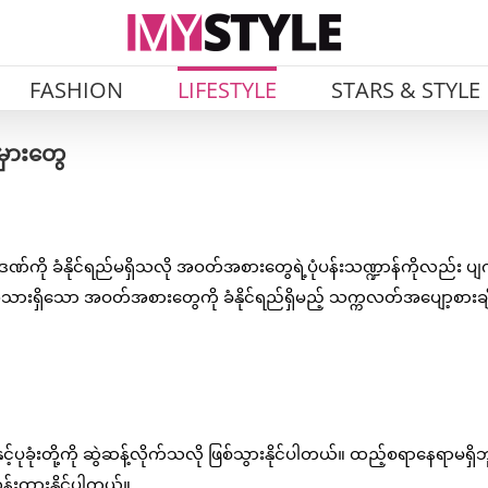
FASHION
LIFESTYLE
STARS & STYLE
ှားတွေ
ို ခံနိုင်ရည်မရှိသလို အဝတ်အစားတွေရဲ့ပုံပန်းသဏ္ဍာန်ကိုလည်း ပျက
့်အသားရှိသော အဝတ်အစားတွေကို ခံနိုင်ရည်ရှိမည့် သက္ကလတ်အပျော့စားချ
င့်ပုခုံးတို့ကို ဆွဲဆန့်လိုက်သလို ဖြစ်သွားနိုင်ပါတယ်။ ထည့်စရာနေရာမရှိဘ
ှန်းထားနိုင်ပါတယ်။