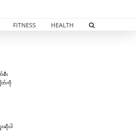
FITNESS
HEALTH
်စီး
ိတ်ကို
ူးဆိုပါ