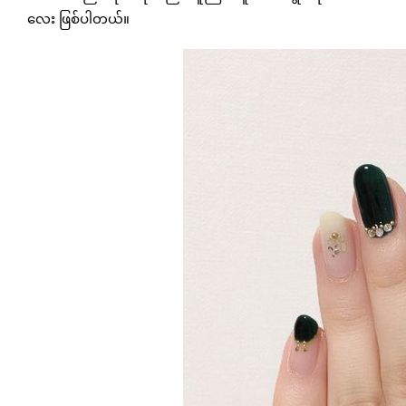
လေး ဖြစ်ပါတယ်။