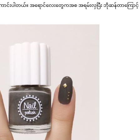
 ချစ်ဖို့ကောင်းပါတယ်။ အရောင်လေးတွေကအစ အရမ်းလှပြီး ဘိုဆန်တာကြောင့်