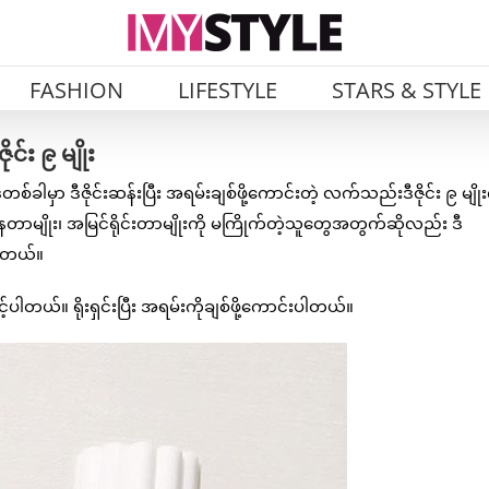
FASHION
LIFESTYLE
STARS & STYLE
င်း ၉ မျိုး
 ဒီဇိုင်းဆန်းပြီး အရမ်းချစ်ဖို့ကောင်းတဲ့ လက်သည်းဒီဇိုင်း ၉ မျိုး
ေတာမျိုး၊ အမြင်ရိုင်းတာမျိုးကို မကြိုက်တဲ့သူတွေအတွက်ဆိုလည်း ဒီ
ပါတယ်။
်ပါတယ်။ ရိုးရှင်းပြီး အရမ်းကိုချစ်ဖို့ကောင်းပါတယ်။