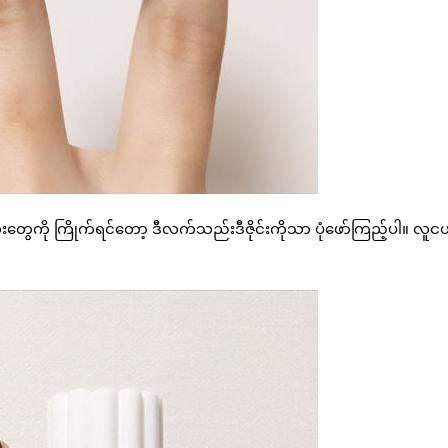
လေးတွေကို ကြိုက်ရင်တော့ ဒီလက်သည်းဒီဇိုင်းကိုသာ ပုံဖော်ကြည့်ပါ။ လူငယ