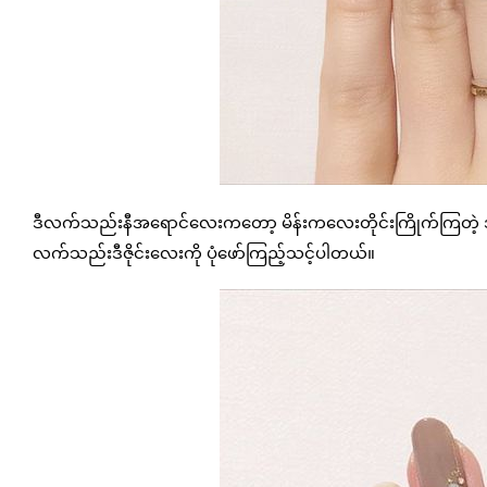
ဒီလက်သည်းနီအရောင်လေးကတော့ မိန်းကလေးတိုင်းကြိုက်ကြတဲ့ အရေ
လက်သည်းဒီဇိုင်းလေးကို ပုံဖော်ကြည့်သင့်ပါတယ်။