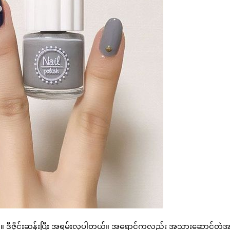
ယ်။ ဒီဇိုင်းဆန်းပြီး အရမ်းလှပါတယ်။ အရောင်ကလည်း အသားဆောင်တဲ့