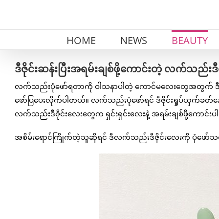
Skip
to
content
HOME
NEWS
BEAUTY
ဒီဇိုင်းဆန်းပြီးအရမ်းချစ်ဖို့ကောင်းတဲ့ လက်သည်းဒီဇို
လက်သည်းပုံဖော်ရတာကို ဝါသနာပါတဲ့ ကောင်မလေးတွေအတွက် ဒီတစ်ခါမှာ
ဖော်ပြပေးလိုက်ပါတယ်။ လက်သည်းပုံဖော်ရင် ဒီဇိုင်းရှုပ်ယှက်ခတ်န
လက်သည်းဒီဇိုင်းလေးတွေက ရှင်းရှင်းလေးနဲ့ အရမ်းချစ်ဖို့ကောင်း
အစိမ်းရောင်ကြိုက်တဲ့သူဆိုရင် ဒီလက်သည်းဒီဇိုင်းလေးကို ပုံဖော်သင့