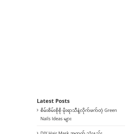
Latest Posts
စိမ်းစိမ်းစိုစို မိုးရာသီနဲ့လိုက်ဖက်တဲ့ Green
Nails Ideas များ
DIY Hair Mask အတွက် သုံးနည်း