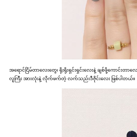
အရောင်ငြိမ်တာလေးတွေ၊ ရိုးရိုးရှင်းရှင်းလေးနဲ့ ချစ်ဖို့ကောင်းတာ
လူကြီး အားလုံးနဲ့ လိုက်ဖက်တဲ့ လက်သည်းဒီဇိုင်းလေး ဖြစ်ပါတယ်။