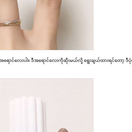
ာင်လေးပါ။ ဒီအရောင်လေးကိုဆိုးမယ်လို့ ရွေးချယ်ထားရင်တော့ ဒီပုံ