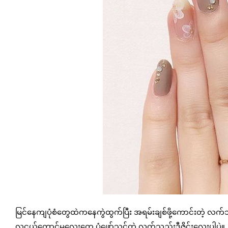
မြင်နေကျပုံစံတွေထဲကနေကွဲထွက်ပြီး အရမ်းချစ်ဖို့ကောင်းတဲ့ လ
လူငယ်ကောင်မလေးတွေ ပုံဖော်သင့်တဲ့ လက်သည်းဒီဇိုင်းလေးပါပဲ။