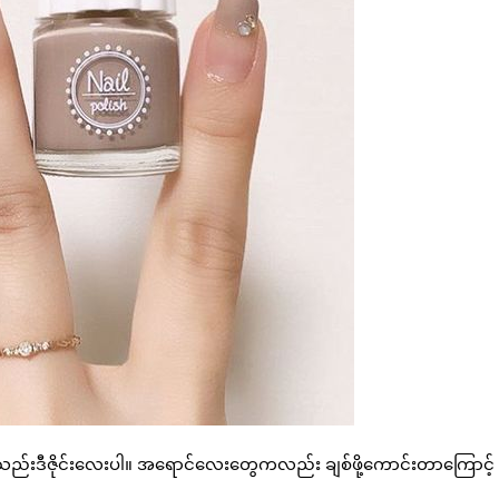
က်သည်းဒီဇိုင်းလေးပါ။ အရောင်လေးတွေကလည်း ချစ်ဖို့ကောင်းတာကြောင့်