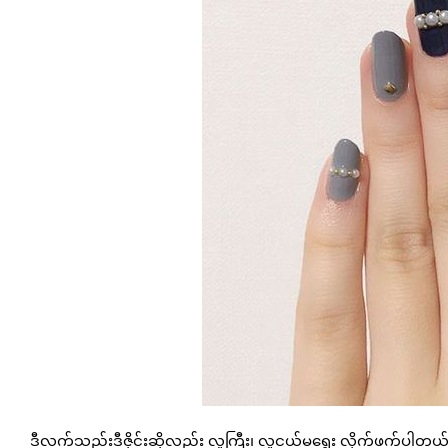
ဒီလက်သည်းဒီဇိုင်းဆိုလည်း လူကြီး၊ လူငယ်မရွေး လိုက်ဖက်ပါတ