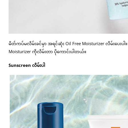
မိတ်ကပ်မလိမ်းခင်မှာ အရင်ဆုံး Oil Free Moisturizer လိမ်းပေးပါ
Moisturizer ကိုလိမ်းတာ ပိုကောင်းပါတယ်။
Sunscreen လိမ်းပါ