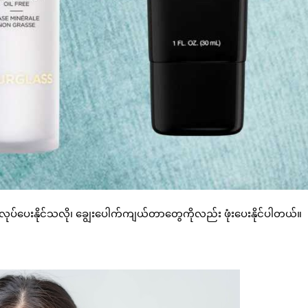
်ပေးနိုင်သလို၊ ချွေးပေါက်ကျယ်တာတွေကိုလည်း ဖုံးပေးနိုင်ပါတယ်။