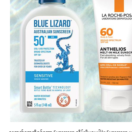
နေ့ဘက်တွေဆိုရင်တော့ Sunscreen လိမ်းဖို့မမေ့ပါနဲ့။ Sunscree