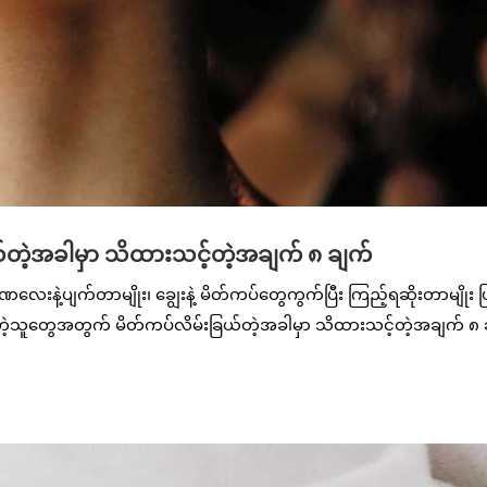
်တဲ့အခါမှာ သိထားသင့်တဲ့အချက် ၈ ချက်
းနဲ့ပျက်တာမျိုး၊ ချွေးနဲ့ မိတ်ကပ်တွေကွက်ပြီး ကြည့်ရဆိုးတာမျိုး ဖ
တဲ့သူတွေအတွက် မိတ်ကပ်လိမ်းခြယ်တဲ့အခါမှာ သိထားသင့်တဲ့အချက် ၈ 