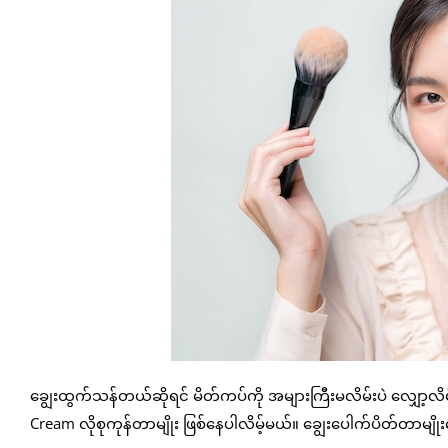
ချွေးထွက်သန်တယ်ဆိုရင် မိတ်ကပ်ကို အများကြီးမလိမ်းပဲ လျှော့လ
Cream လိုစုကုန်တာမျိုး ဖြစ်နေပါလိမ့်မယ်။ ချွေးပေါက်ပိတ်တာမ