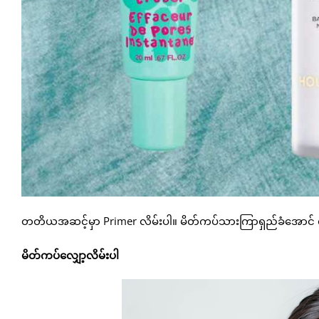
တတိယအဆင့်မှာ Primer လိမ်းပါ။ မိတ်ကပ်သားကြာရှည်ခံအောင် လုပ
မိတ်ကပ်လျှော့လိမ်းပါ