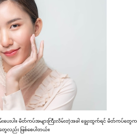
ိမ်းပေးပါ။ မိတ်ကပ်အများကြီးလိမ်းတဲ့အခါ ချွေးထွက်ရင် မိတ်ကပ်တွေက
ျိုးတွေလည်း ဖြစ်စေပါတယ်။