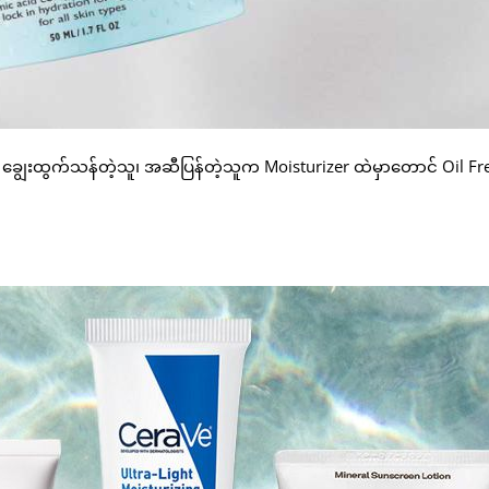
။ ချွေးထွက်သန်တဲ့သူ၊ အဆီပြန်တဲ့သူက Moisturizer ထဲမှာတောင် Oil Fr