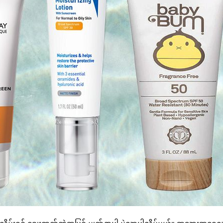
n မလိမ်းရင် ချွေးထွက်တဲ့အပြင် မျက်နှာပါ မဲလာပါလိမ့်မယ်။ အသားအရေ