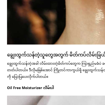
ချွေးထွက်သန်တဲ့သူတွေအတွက် မိတ်ကပ်လိမ်းခြယ
ချွေးထွက်သန်တဲ့အခါ လိမ်းထားတဲ့မိတ်ကပ်တွေက ကြာရှည်မခံပဲ ခဏလေ
တတ်ပါတယ်။ ဒီလိုမဖြစ်အောင် ကြိုတင်ကာကွယ်ဖို့ ချွေးထွက်သန်
ကို ပြောပြပေးလိုက်ပါတယ်။
Oil Free Moisturizer လိမ်းပါ