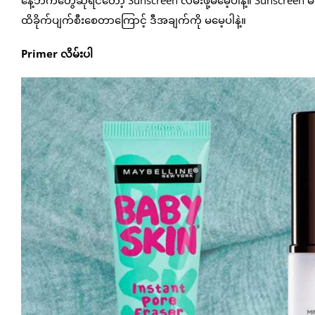
ထိခိုက်ပျက်စီးစေတာကြောင့် ဒီအချက်ကို မမေ့ပါနဲ့။
Primer လိမ်းပါ