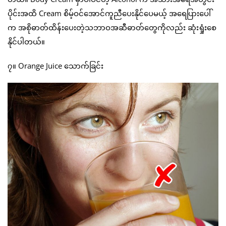
ပိုင်းအထိ Cream စိမ့်ဝင်အောင်ကူညီပေးနိုင်ပေမယ့် အရေပြားပေါ်
က အစိုဓာတ်ထိန်းပေးတဲ့သဘာဝအဆီဓာတ်တွေကိုလည်း ဆုံးရှုံးစေ
နိုင်ပါတယ်။
၇။ Orange Juice သောက်ခြင်း