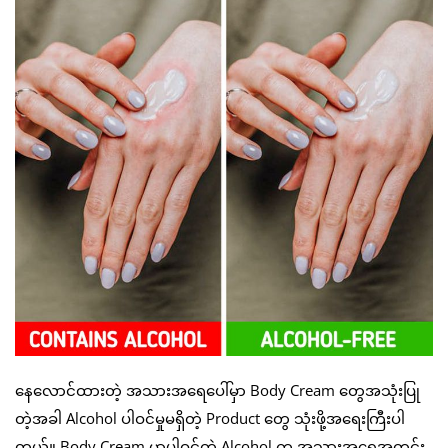
နေလောင်ထားတဲ့ အသားအရေပေါ်မှာ Body Cream တွေအသုံးပြု
တဲ့အခါ Alcohol ပါဝင်မှုမရှိတဲ့ Product တွေ သုံးဖို့အရေးကြီးပါ
တယ်။ Body Cream မှာပါဝင်တဲ့ Alcohol က အသားအရေအတွင်း