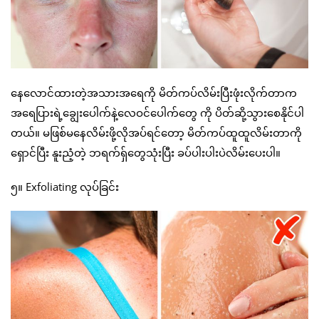
နေလောင်ထားတဲ့အသားအရေကို မိတ်ကပ်လိမ်းပြီးဖုံးလိုက်တာက
အရေပြားရဲ့ချွေးပေါက်နဲ့လေဝင်ပေါက်တွေ ကို ပိတ်ဆို့သွားစေနိုင်ပါ
တယ်။ မဖြစ်မနေလိမ်းဖို့လိုအပ်ရင်တော့ မိတ်ကပ်ထူထူလိမ်းတာကို
ရှောင်ပြီး နူးညံ့တဲ့ ဘရက်ရှ်တွေသုံးပြီး ခပ်ပါးပါးပဲလိမ်းပေးပါ။
၅။ Exfoliating လုပ်ခြင်း