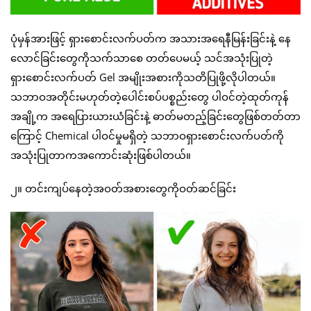
ပုံမှန်အားဖြင့် ရှားစောင်းလက်ပတ်က အသားအရေနီမြန်းခြင်းနဲ့ နေ
လောင်ခြင်းတွေကိုသက်သာစေ တတ်ပေမယ့် သင်အသုံးပြုတဲ့
ရှားစောင်းလက်ပတ် Gel အမျိုးအစားကိုသတိပြုဖို့လိုပါတယ်။
သဘာဝအတိုင်းမဟုတ်တဲ့ပေါင်းစပ်ပစ္စည်းတွေ ပါဝင်တဲ့ထုတ်ကုန်
အချို့က အရေပြားယားယံခြင်းနဲ့ ဓာတ်မတည့်ခြင်းတွေဖြစ်တတ်တာ
ကြောင့် Chemical ပါဝင်မှုမရှိတဲ့ သဘာဝရှားစောင်းလက်ပတ်ကို
အသုံးပြုတာကအကောင်းဆုံးဖြစ်ပါတယ်။
၂။ တင်းကျပ်နေတဲ့အဝတ်အစားတွေကိုဝတ်ဆင်ခြင်း