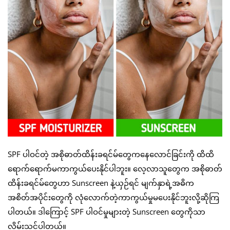
SPF ပါဝင်တဲ့ အစိုဓာတ်ထိန်းခရင်မ်တွေကနေလောင်ခြင်းကို ထိထိ
ရောက်ရောက်မကာကွယ်ပေးနိုင်ပါဘူး။ လေ့လာသူတွေက အစိုဓာတ်
ထိန်းခရင်မ်တွေဟာ Sunscreen နဲ့ယှဉ်ရင် မျက်နှာရဲ့အဓိက
အစိတ်အပိုင်းတွေကို လုံလောက်တဲ့ကာကွယ်မှုမပေးနိုင်ဘူးလို့ဆိုကြ
ပါတယ်။ ဒါကြောင့် SPF ပါဝင်မှုများတဲ့ Sunscreen တွေကိုသာ
လိမ်းသင့်ပါတယ်။