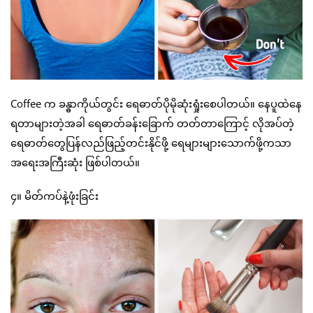
Coffee က ခန္ဓာကိုယ်တွင်း ရေဓာတ်ပိုမိုဆုံးရှုံးစေပါတယ်။ နေပူထဲနေ
ရတာများတဲ့အခါ ရေဓာတ်ခန်းခြောက် တတ်တာကြောင့် လိုအပ်တဲ့
ရေဓာတ်တွေပြန်လည်ဖြည့်တင်းနိုင်ဖို့ ရေများများသောက်ဖို့ကသာ
အရေးအကြီးဆုံး ဖြစ်ပါတယ်။
၄။ မိတ်ကပ်နဲ့ဖုံးခြင်း