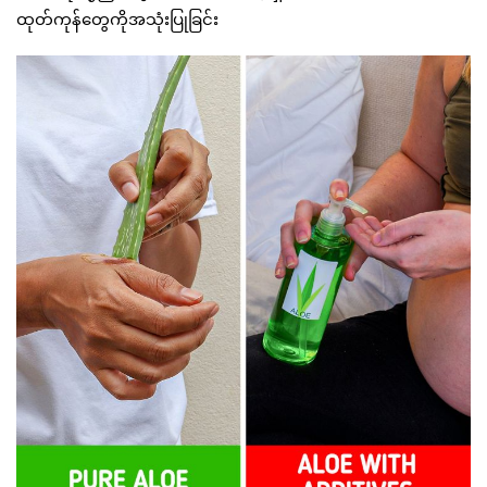
ထုတ်ကုန်တွေကိုအသုံးပြုခြင်း