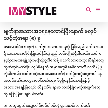
Skip
to
content
မျက်နှာအသားအရေနေလောင်ပြီးနောက် မလုပ်
သင့်တဲ့အရာ (၈) ခု
နေလောင်ခံထားရတဲ့ မျက်နှာအသားအရေကို ပြန်လည်သက်သာစေ
ဖို့ သဘာဝအတိုင်းပြုလုပ်နိုင်တဲ့ နည်းလမ်းမျိုးစုံရှိပါတယ်။ သင်က
နည်းလမ်းအချို့ကိုစမ်းကြည့်ပါရက်နဲ့ မသက်သာလာဘူးဆိုရင်တော့
ကိုယ်တိုင်မသိပဲပြုလုပ်မိနေတဲ့ အမှားတွေရှိနေနိုင်တာကို သတိပြုဖို့
လိုပါတယ်။ သင်စားတဲ့အစားအသောက်နဲ့ ဝတ်ပုံစားပုံတွေကပါ နေ
လောင်ဒဏ်ရာတွေအပေါ်သက်ရောက်မှုရှိနေနိုင်တာကြောင့်
အသားအရေပြန်လည် ထိန်းသိမ်းရာမှာ သတိပြုရမယ့်အချက်တွေ
ကို ပြောပြပေးချင်ပါတယ်။
၁။ ဓာတုပစ္စည်းတွေပေါင်းစပ်ပါဝင်တဲ့ ရှားစောင်းလက်ပတ်