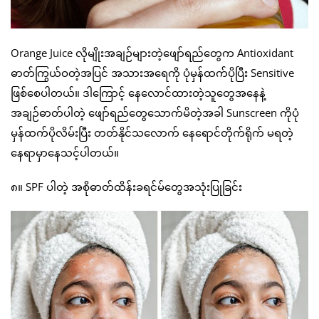
Orange Juice လိုမျိုးအချဉ်များတဲ့ဖျော်ရည်တွေက Antioxidant
ဓာတ်ကြွယ်ဝတဲ့အပြင် အသားအရေကို ပုံမှန်ထက်ပိုပြီး Sensitive
ဖြစ်စေပါတယ်။ ဒါကြောင့် နေလောင်ထားတဲ့သူတွေအနေနဲ့
အချဉ်ဓာတ်ပါတဲ့ ဖျော်ရည်တွေသောက်မိတဲ့အခါ Sunscreen ကိုပုံ
မှန်ထက်ပိုလိမ်းပြီး တတ်နိုင်သလောက် နေရောင်တိုက်ရိုက် မရတဲ့
နေရာမှာနေသင့်ပါတယ်။
၈။ SPF ပါတဲ့ အစိုဓာတ်ထိန်းခရင်မ်တွေအသုံးပြုခြင်း