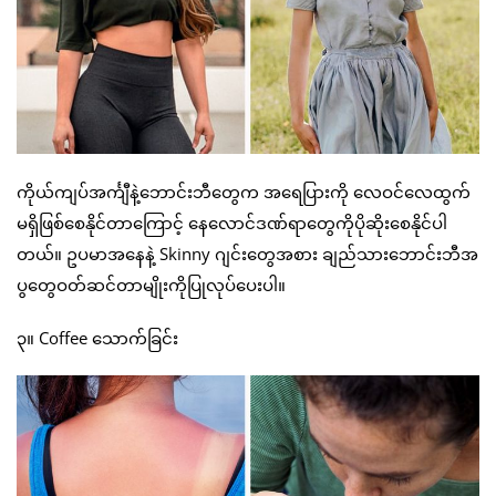
ကိုယ်ကျပ်အင်္ကျီနဲ့ဘောင်းဘီတွေက အရေပြားကို လေဝင်လေထွက်
မရှိဖြစ်စေနိုင်တာကြောင့် နေလောင်ဒဏ်ရာတွေကိုပိုဆိုးစေနိုင်ပါ
တယ်။ ဥပမာအနေနဲ့ Skinny ဂျင်းတွေအစား ချည်သားဘောင်းဘီအ
ပွတွေဝတ်ဆင်တာမျိုးကိုပြုလုပ်ပေးပါ။
၃။ Coffee သောက်ခြင်း