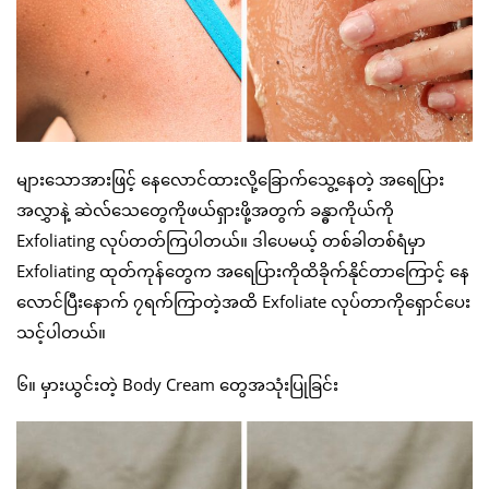
များသောအားဖြင့် နေလောင်ထားလို့ခြောက်သွေ့နေတဲ့ အရေပြား
အလွှာနဲ့ ဆဲလ်သေတွေကိုဖယ်ရှားဖို့အတွက် ခန္ဓာကိုယ်ကို
Exfoliating လုပ်တတ်ကြပါတယ်။ ဒါပေမယ့် တစ်ခါတစ်ရံမှာ
Exfoliating ထုတ်ကုန်တွေက အရေပြားကိုထိခိုက်နိုင်တာကြောင့် နေ
လောင်ပြီးနောက် ၇ရက်ကြာတဲ့အထိ Exfoliate လုပ်တာကိုရှောင်ပေး
သင့်ပါတယ်။
၆။ မှားယွင်းတဲ့ Body Cream တွေအသုံးပြုခြင်း