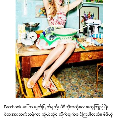
Facebook ပေါ်က ချက်ပြုတ်နည်း ဗီဒီယိုအတိုလေးတွေကြည့်ပြီး
စိတ်အားထက်သန်ကာ ကိုယ်တိုင် လိုက်ချက်ချင်ကြပါတယ်။ ဗီဒီယို