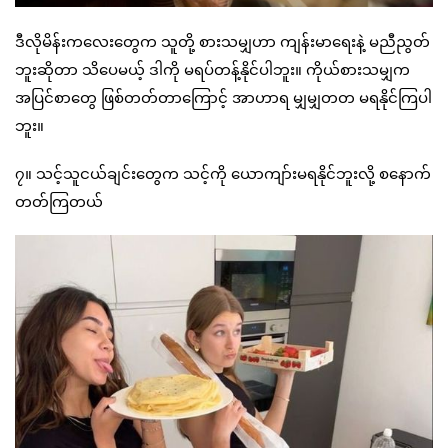
ဒီလိုမိန်းကလေးတွေက သူတို့ စားသမျှဟာ ကျန်းမာရေးနဲ့ မညီညွတ်
ဘူးဆိုတာ သိပေမယ့် ဒါကို မရပ်တန့်နိုင်ပါဘူး။ ကိုယ်စားသမျှက
အပြင်စာတွေ ဖြစ်တတ်တာကြောင့် အာဟာရ မျှမျှတတ မရနိုင်ကြပါ
ဘူး။
၇။ သင့်သူငယ်ချင်းတွေက သင့်ကို ယောကျာ်းမရနိုင်ဘူးလို့ စနောက်
တတ်ကြတယ်