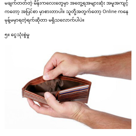
မချက်တတ်တဲ့ မိန်းကလေးတွေမှာ အတွေ့ရအများဆုံး အမူအကျင့်
ကတော့ အပြင်စာ မှာစားတာပါ။ သူတို့အတွက်တော့ Online ကနေ
မုန့်မမှာရတဲ့ရက်ဆိုတာ မရှိသလောက်ပါပဲ။
၅။ ငွေသုံးစွဲမှု