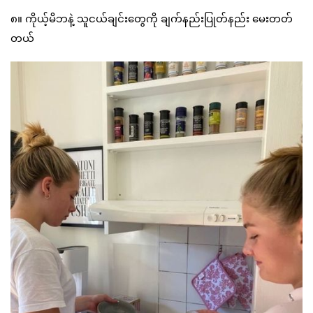
၈။ ကိုယ့်မိဘနဲ့ သူငယ်ချင်းတွေကို ချက်နည်းပြုတ်နည်း မေးတတ်
တယ်