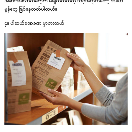
အစားအသောက်တွေက မချက်တတ်တဲ့ သင့်အတွက်တော့ အဖော်
မွန်တွေ ဖြစ်နေတတ်ပါတယ်။
၄။ ပါဆယ်ခဏခဏ မှာစားတယ်