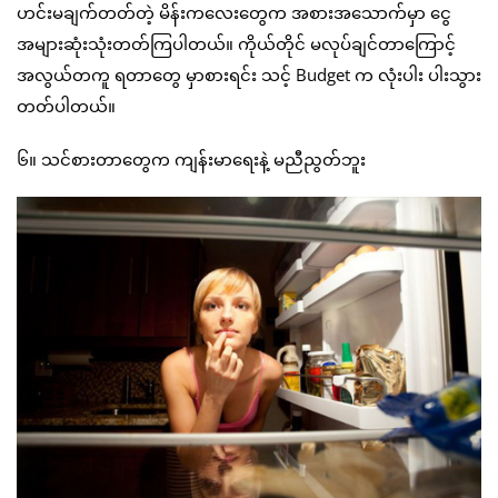
ဟင်းမချက်တတ်တဲ့ မိန်းကလေးတွေက အစားအသောက်မှာ ငွေ
အများဆုံးသုံးတတ်ကြပါတယ်။ ကိုယ်တိုင် မလုပ်ချင်တာကြောင့်
အလွယ်တကူ ရတာတွေ မှာစားရင်း သင့် Budget က လုံးပါး ပါးသွား
တတ်ပါတယ်။
၆။ သင်စားတာတွေက ကျန်းမာရေးနဲ့ မညီညွတ်ဘူး