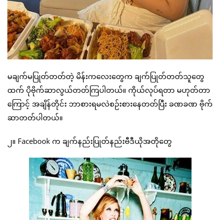
မချက်မပြုတ်တတ်တဲ့ မိန်းကလေးတွေက ချက်ပြုတ်တတ်သူတွေ
ထက် ပိုဗိုက်ဆာလွယ်တတ်ကြပါတယ်။ ကိုယ်လုပ်ရတာ မဟုတ်တာ
ကြောင့် အချိန်တိုင်း ဘာစားရမလဲစဉ်းစားနေတတ်ပြီး ခဏခဏ ဗိုက်
ဆာတတ်ပါတယ်။
၂။ Facebook က ချက်နည်းပြုတ်နည်းဗီဒီယိုအတိုတွေ