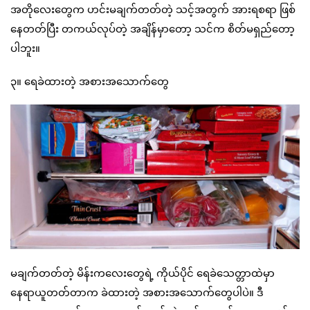
အတိုလေးတွေက ဟင်းမချက်တတ်တဲ့ သင့်အတွက် အားရစရာ ဖြစ်
နေတတ်ပြီး တကယ်လုပ်တဲ့ အချိန်မှာတော့ သင်က စိတ်မရှည်တော့
ပါဘူး။
၃။ ရေခဲထားတဲ့ အစားအသောက်တွေ
မချက်တတ်တဲ့ မိန်းကလေးတွေရဲ့ ကိုယ်ပိုင် ရေခဲသေတ္တာထဲမှာ
နေရာယူတတ်တာက ခဲထားတဲ့ အစားအသောက်တွေပါပဲ။ ဒီ