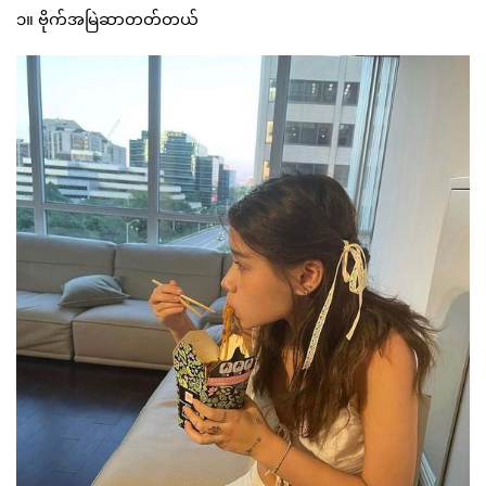
၁။ ဗိုက်အမြဲဆာတတ်တယ်