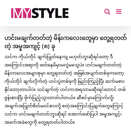
Skip
to
content
ဟင်းမချက်တတ်တဲ့ မိန်းကလေးတွေမှာ တွေ့ရတတ်
တဲ့ အမူအကျင့် (၈) ခု
သင်က ကိုယ်တိုင် ချက်ပြုတ်နေကျ မဟုတ်ဘူးဆိုရင်တော့ ဒီ
အကြောင်းအရာကို ဖတ်နေမိမှာမလွဲမသွေပဲ။ ဟင်းမချက်တတ်တဲ့
မိန်းကလေးအများစုမှာ တွေ့ရတတ်တဲ့ အဖြစ်အပျက်တစ်ခုကတော့
ကိုယ်တိုင် ချက်လိုက်တဲ့ ဟင်းပွဲတစ်ခုကို မြည်းကြည့်ပြီး ဆက်မစား
နိုင်တော့တာပါပဲ။ သင်ချက်တဲ့ ဟင်းကအရသာမဆိုးရင်တောင် တစ်
ဇွန်းစားပြီး ဗိုက်ပြည့်သွားတတ်ပါတယ်။ ဆီစင်မှာကြောက်လို့၊
အချက်အပြုတ်စိတ်မဝင်စားလို့ စတဲ့အကြောင်းပြချက်တွေကြောင့်
သင်က ဟင်းမချက်တတ်ဘူးဆိုရင် အောက်ဖော်ပြပါ အမူအကျင့်၊
အခက်အခဲတွေကို တွေ့ရတတ်ပါတယ်။