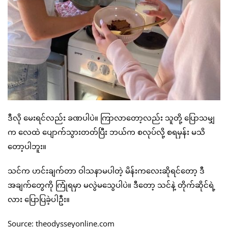
ဒီလို မေးရင်လည်း ခဏပါပဲ။ ကြာလာတော့လည်း သူတို့ ပြောသမျှ
က လေထဲ ပျောက်သွားတတ်ပြီး ဘယ်က စလုပ်လို့ စရမှန်း မသိ
တော့ပါဘူး။
သင်က ဟင်းချက်တာ ဝါသနာမပါတဲ့ မိန်းကလေးဆိုရင်တော့ ဒီ
အချက်တွေကို ကြုံရမှာ မလွဲမသွေပါပဲ။ ဒီတော့ သင်နဲ့ တိုက်ဆိုင်ရဲ့
လား ပြောပြခဲ့ပါဦး။
Source: theodysseyonline.com