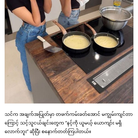
သင်က အချက်အပြုတ်မှာ တဖက်ကမ်းခတ်အောင် မကျွမ်းကျင်တာ
ကြောင့် သင့်သူငယ်ချင်းတွေက “နင့်ကို ယူမယ့် ယောကျာ်း မရှိ
လောက်ဘူး” ဆိုပြီး စနောက်တတ်ကြပါတယ်။