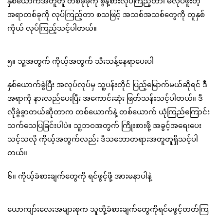
နှစ်ယောက်အတူတူ တစ်ခုခုကို စွန့်စားလုပ်ကြည့်တာ၊ မလုပ်ဖူးတဲ့
အရာတစ်ခုကို လုပ်ကြည့်တာ စသဖြင့် အသစ်အသစ်တွေကို တူနှစ်
ကိုယ် လုပ်ကြည့်သင့်ပါတယ်။
၅။ သူ့အတွက် ကိုယ့်အတွက် သီးသန့်နေရာပေးပါ
နှစ်ယောက်ခွဲပြီး အလုပ်လုပ်မှ သူ့ပန်းတိုင် ပြည့်မြောက်မယ်ဆိုရင် ဒီ
အရာကို နားလည်ပေးပြီး အကောင်းဆုံး ဖြတ်သန်းသင့်ပါတယ်။ ဒီ
လိုခွဲခွာတယ်ဆိုတာက တစ်ယောက်နဲ့ တစ်ယောက် ယုံကြည်ကြောင်း
သက်သေပြခြင်းပါပဲ။ သူ့ဘဝအတွက် ကြိုးစားဖို့ အခွင့်အရေးပေး
သင့်သလို ကိုယ့်အတွက်လည်း ဒီသဘောတရားအတူတူရှိသင့်ပါ
တယ်။
၆။ ကိုယ့်ခံစားချက်တွေကို ရင်ဖွင့်ဖို့ အားမနာပါနဲ့
ယောကျာ်းလေးအများစုက သူတို့ခံစားချက်တွေကိုရင်မဖွင့်တတ်ကြ