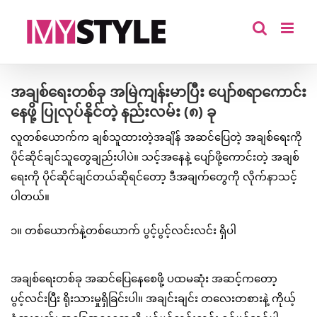
Skip
to
content
အချစ်ရေးတစ်ခု အမြဲကျန်းမာပြီး ပျော်စရာကောင်း
နေဖို့ ပြုလုပ်နိုင်တဲ့ နည်းလမ်း (၈) ခု
လူတစ်ယောက်က ချစ်သူထားတဲ့အချိန် အဆင်ပြေတဲ့ အချစ်ရေးကို
ပိုင်ဆိုင်ချင်သူတွေချည်းပါပဲ။ သင့်အနေနဲ့ ပျော်ဖို့ကောင်းတဲ့ အချစ်
ရေးကို ပိုင်ဆိုင်ချင်တယ်ဆိုရင်တော့ ဒီအချက်တွေကို လိုက်နာသင့်
ပါတယ်။
၁။ တစ်ယောက်နဲ့တစ်ယောက် ပွင့်ပွင့်လင်းလင်း ရှိပါ
အချစ်ရေးတစ်ခု အဆင်ပြေနေစေဖို့ ပထမဆုံး အဆင့်ကတော့
ပွင့်လင်းပြီး ရိုးသားမှုရှိခြင်းပါ။ အချင်းချင်း တလေးတစားနဲ့ ကိုယ့်