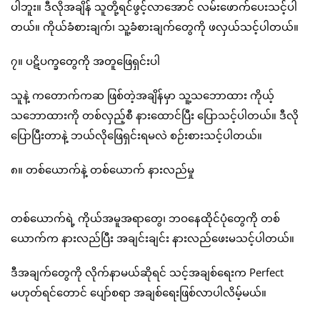
ပါဘူး။ ဒီလိုအချိန် သူတို့ရင်ဖွင့်လာအောင် လမ်းဖောက်ပေးသင့်ပါ
တယ်။ ကိုယ်ခံစားချက်၊ သူ့ခံစားချက်တွေကို ဖလှယ်သင့်ပါတယ်။
၇။ ပဋိပက္ခတွေကို အတူဖြေရှင်းပါ
သူနဲ့ ကတောက်ကဆ ဖြစ်တဲ့အချိန်မှာ သူ့သဘောထား ကိုယ့်
သဘောထားကို တစ်လှည့်စီ နားထောင်ပြီး ပြောသင့်ပါတယ်။ ဒီလို
ပြောပြီးတာနဲ့ ဘယ်လိုဖြေရှင်းရမလဲ စဉ်းစားသင့်ပါတယ်။
၈။ တစ်ယောက်နဲ့ တစ်ယောက် နားလည်မှု
တစ်ယောက်ရဲ့ ကိုယ်အမူအရာတွေ၊ ဘဝနေထိုင်ပုံတွေကို တစ်
ယောက်က နားလည်ပြီး အချင်းချင်း နားလည်ဖေးမသင့်ပါတယ်။
ဒီအချက်တွေကို လိုက်နာမယ်ဆိုရင် သင့်အချစ်ရေးက Perfect
မဟုတ်ရင်တောင် ပျော်စရာ အချစ်ရေးဖြစ်လာပါလိမ့်မယ်။