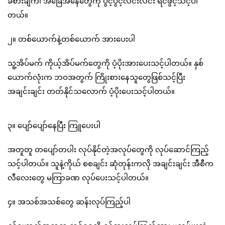
ခံစားချက်၊ အခြေအနေတွေကို ပွင့်ပွင့်လင်းလင်း ရင်ဖွင့်သင့်ပါ
တယ်။
၂။ တစ်ယောက်နဲ့တစ်ယောက် အားပေးပါ
သူ့အိပ်မက် ကိုယ့်အိပ်မက်တွေကို ပံ့ပိုးအားပေးသင့်ပါတယ်။ နှစ်
ယောက်လုံးက ဘဝအတွက် ကြိုးစားနေသူတွေဖြစ်သင့်ပြီး
အချင်းချင်း တတ်နိုင်သလောက် ပံ့ပိုးပေးသင့်ပါတယ်။
၃။ ပျော်ပျော်နေပြီး ကြူပေးပါ
အတူတူ တပျော်တပါး လုပ်နိုင်တဲ့အလုပ်တွေကို လုပ်ဆောင်ကြည့်
သင့်ပါတယ်။ သူနဲ့ကိုယ် စစချင်း ဆုံတုန်းကလို အချင်းချင်း အီစီက
လီလေးတွေ မကြာခဏ လုပ်ပေးသင့်ပါတယ်။
၄။ အသစ်အသစ်တွေ ဆန်းလုပ်ကြည့်ပါ