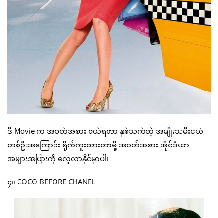
ဒီ Movie က အဝတ်အစား ဝယ်ရတာ နှစ်သက်တဲ့ အမျိုးသမီးငယ်
တစ်ဦးအကြောင်း ရိုက်ကူးထားတာမို့ အဝတ်အစား အိုင်ဒီယာ
အများအပြားကို လေ့လာနိုင်မှာပါ။
၄။ COCO BEFORE CHANEL