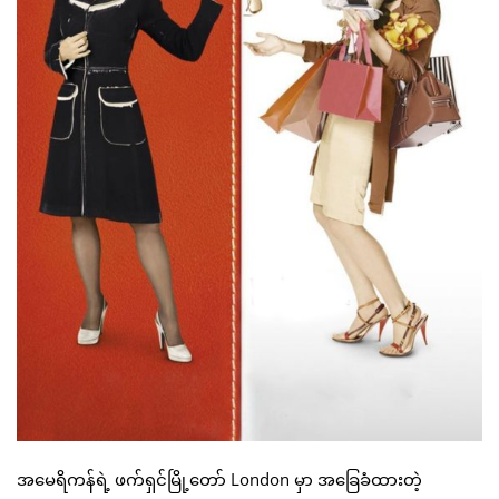
အမေရိကန်ရဲ့ ဖက်ရှင်မြို့တော် London မှာ အခြေခံထားတဲ့