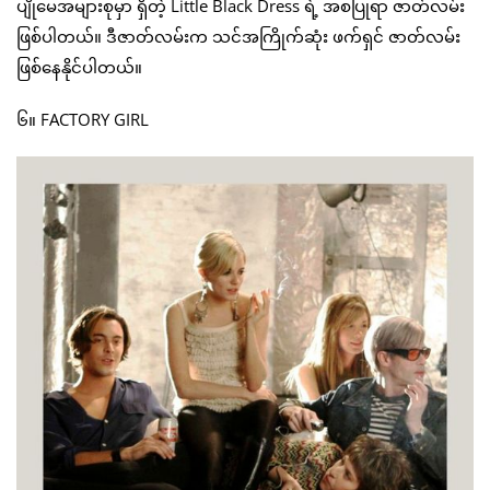
ပျိုမေအများစုမှာ ရှိတဲ့ Little Black Dress ရဲ့ အစပြုရာ ဇာတ်လမ်း
ဖြစ်ပါတယ်။ ဒီဇာတ်လမ်းက သင်အကြိုက်ဆုံး ဖက်ရှင် ဇာတ်လမ်း
ဖြစ်နေနိုင်ပါတယ်။
၆။ FACTORY GIRL