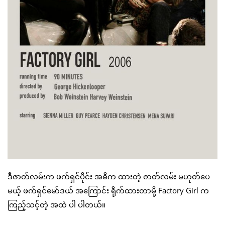
ဒီဇာတ်လမ်းက ဖက်ရှင်ပိုင်း အဓိက ထားတဲ့ ဇာတ်လမ်း မဟုတ်ပေ
မယ့် ဖက်ရှင်မော်ဒယ် အကြောင်း ရိုက်ထားတာမို့ Factory Girl က
ကြည့်သင့်တဲ့ အထဲ ပါ ပါတယ်။