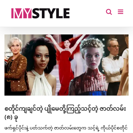
Skip
to
content
View
Larger
Image
စတိုင်ကျချင်တဲ့ ပျိုမေတို့ကြည့်သင့်တဲ့ ဇာတ်လမ်း
(၈) ခု
ဖက်ရှင်ပိုင်းနဲ့ ပတ်သက်တဲ့ ဇာတ်လမ်းတွေက သင့်ရဲ့ ကိုယ်ပိုင်စတိုင်