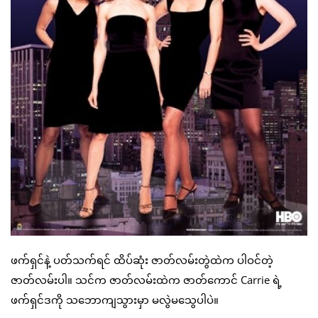
ဖက်ရှင်နဲ့ ပတ်သက်ရင် ထိပ်ဆုံး ဇာတ်လမ်းတွဲထဲက ပါဝင်တဲ့
ဇာတ်လမ်းပါ။ သင်က ဇာတ်လမ်းထဲက ဇာတ်ကောင် Carrie ရဲ့
ဖက်ရှင်ဒကို သဘောကျသွားမှာ မလွဲမသွေပါပဲ။