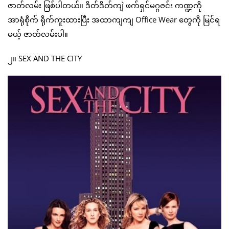
ဇာတ်လမ်း ဖြစ်ပါတယ်။ ဒိတ်ဒိတ်ကျဲ ဖက်ရှင်မဂ္ဂဇင်း ကဏ္ဍကို
အာရုံစိုက် ရိုက်ကူးထားပြီး အထာကျကျ Office Wear တွေကို မြင်ရ
မယ့် ဇာတ်လမ်းပါ။
၂။ SEX AND THE CITY