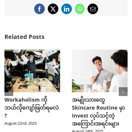
Facebook
X
LinkedIn
WhatsApp
Email
Related Posts
အသားအရေကောင်းဖို့
သြဂုတ်လမှာ သွားရောက်
ကူညီပေးမယ့်
လည်ပတ်ဖို့ အကောင်း
အလေ့အကျင့်ကောင်း (
ဆုံး နေရာ ( 5 ) ခု
၅ ) ခု
August 6th, 2025
August 14th, 2025