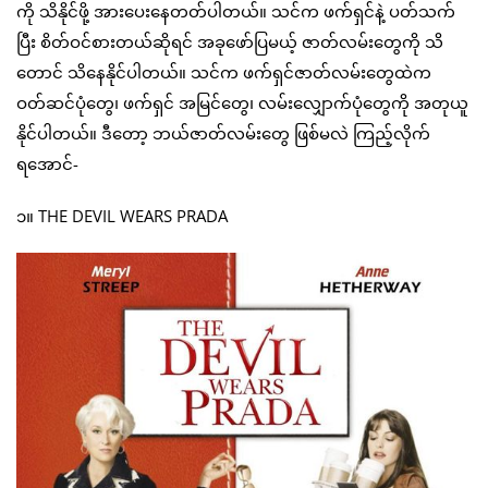
ကို သိနိုင်ဖို့ အားပေးနေတတ်ပါတယ်။ သင်က ဖက်ရှင်နဲ့ ပတ်သက်
ပြီး စိတ်ဝင်စားတယ်ဆိုရင် အခုဖော်ပြမယ့် ဇာတ်လမ်းတွေကို သိ
တောင် သိနေနိုင်ပါတယ်။ သင်က ဖက်ရှင်ဇာတ်လမ်းတွေထဲက
ဝတ်ဆင်ပုံတွေ၊ ဖက်ရှင် အမြင်တွေ၊ လမ်းလျှောက်ပုံတွေကို အတုယူ
နိုင်ပါတယ်​။ ဒီတော့ ဘယ်ဇာတ်လမ်းတွေ ဖြစ်မလဲ ကြည့်လိုက်
ရအောင်-
၁။ THE DEVIL WEARS PRADA