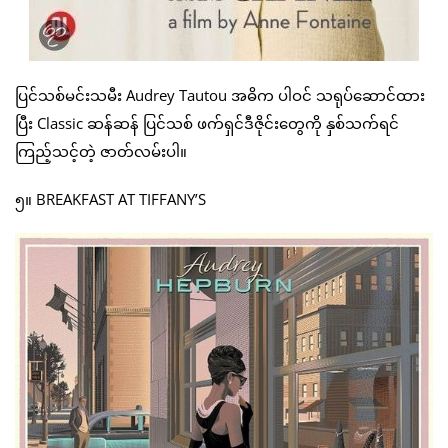
ပြင်သစ်မင်းသမီး Audrey Tautou အဓိက ပါဝင် သရုပ်ဆောင်ထား
ပြီး Classic ဆန်ဆန် ပြင်သစ် ဖက်ရှင်ဒီဇိုင်းတွေကို နှစ်သက်ရင်
ကြည့်သင့်တဲ့ ဇာတ်လမ်းပါ။
၅။ BREAKFAST AT TIFFANY’S