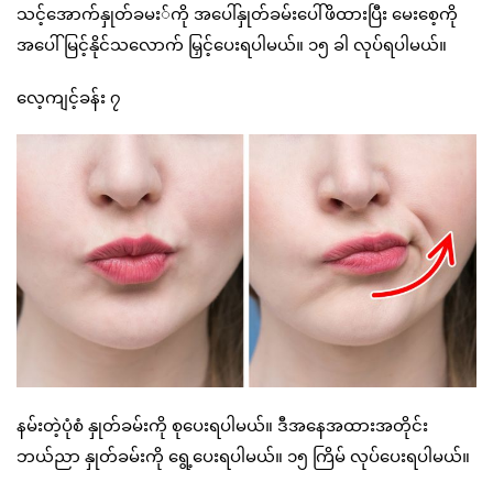
သင့်အောက်နှုတ်ခမး်ကို အပေါ်နှုတ်ခမ်းပေါ်ဖိထားပြီး မေးစေ့ကို
အပေါ်မြင့်နိုင်သလောက် မြှင့်ပေးရပါမယ်။ ၁၅ ခါ လုပ်ရပါမယ်။
လေ့ကျင့်ခန်း ၇
နမ်းတဲ့ပုံစံ နှုတ်ခမ်းကို စုပေးရပါမယ်။ ဒီအနေအထားအတိုင်း
ဘယ်ညာ နှုတ်ခမ်းကို ရွေ့ပေးရပါမယ်။ ၁၅ ကြိမ် လုပ်ပေးရပါမယ်။