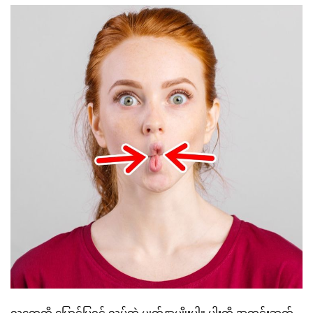
လူတွေကို ပြောင်ပြရင် လုပ်တဲ့ မျက်နှာမျိုးပါ။ ပါးကို အတွင်းဘက်