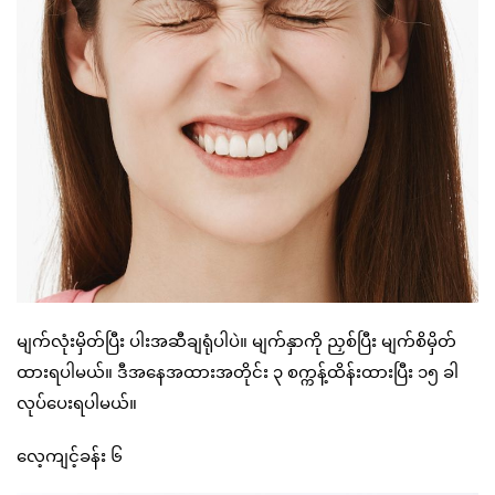
မျက်လုံးမှိတ်ပြီး ပါးအဆီချရုံပါပဲ။ မျက်နှာကို ညှစ်ပြီး မျက်စိမှိတ်
ထားရပါမယ်။ ဒီအနေအထားအတိုင်း ၃ စက္ကန့်ထိန်းထားပြီး ၁၅ ခါ
လုပ်ပေးရပါမယ်။
လေ့ကျင့်ခန်း ၆