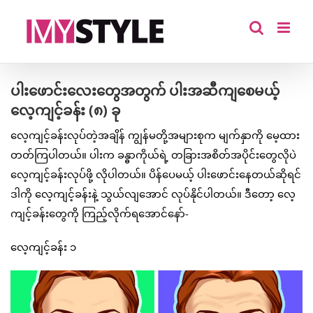
Skip
to
content
ပါးဖောင်းလေးတွေအတွက် ပါးအဆီကျစေမယ့်
လေ့ကျင့်ခန်း (၈) ခု
လေ့ကျင့်ခန်းလုပ်တဲ့အချိန် ကျွန်မတို့အများစုက မျက်နှာကို မေ့ထား
တတ်ကြပါတယ်။ ပါးက ခန္ဓာကိုယ်ရဲ့ တခြားအစိတ်အပိုင်းတွေလိုပဲ
လေ့ကျင့်ခန်းလုပ်ဖို့ လိုပါတယ်။ ပိန်ပေမယ့် ပါးဖောင်းနေတယ်ဆိုရင်
ဒါကို လေ့ကျင့်ခန်းနဲ့ သွယ်လျအောင် လုပ်နိုင်ပါတယ်။ ဒီတော့ လေ့
ကျင့်ခန်းတွေကို ကြည့်လိုက်ရအောင်နော်-
လေ့ကျင့်ခန်း ၁