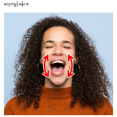
လေ့ကျင့်ခန်း ၈