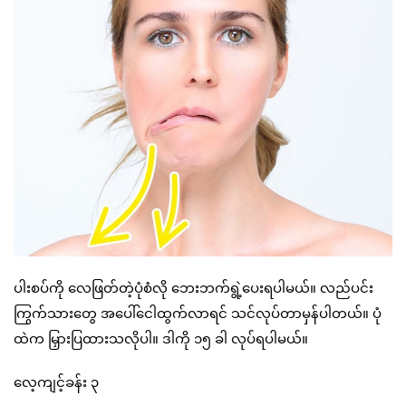
ပါးစပ်ကို လေဖြတ်တဲ့ပုံစံလို ဘေးဘက်ရွဲ့ပေးရပါမယ်။ လည်ပင်း
ကြွက်သားတွေ အပေါ်ငေါထွက်လာရင် သင်လုပ်တာမှန်ပါတယ်။ ပုံ
ထဲက မြှားပြထားသလိုပါ။ ဒါကို ၁၅ ခါ လုပ်ရပါမယ်။
လေ့ကျင့်ခန်း ၃