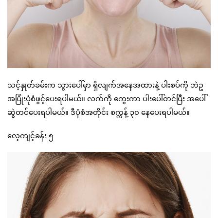
သင့်နှုတ်ခမ်းက သွားပေါ်မှာ ရှိလျက်အနေအထားနဲ့ ပါးစပ်ကို ဘဲဥ
အပြုံးပုံစံဖွင့်ပေးရပါမယ်။ လက်ကို ကွေးကာ ပါးပေါ်တင်ပြီး အပေါ်
ဆွဲတင်ပေးရပါမယ်။ ဒီပုံစံအတိုင်း စက္ကန့် ၃၀ နေပေးရပါမယ်။
လေ့ကျင့်ခန်း ၅