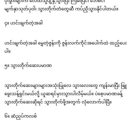
ပိုးမွှားများက လေထဲသို့ပျံ့နှံ့သွားပြီး ကြမ်းပြင်၊ ဘေစင်၊
မျက်နှာသုတ်ပုဝါ၊ သွားတိုက်တံတွေဆီ ကပ်ညှိသွားနိုင်ပါတယ်။
၄။ ဟင်းချက်တဲ့အခါ
ဟင်းချက်တဲ့အခါ မွှေတဲ့ဇွန်းကို ဇွန်းလက်ကိုင်အပေါက်ထဲ ထည့်ပေး
ပါ။
၅။ သွားတိုက်ဆေးပမာဏ
သွားတိုက်ဆေးများများအသုံးပြုလေ သွားလေးတွေ ကျန်းမာပြီး ဖြူ
ဖွေးသန့်ရှင်းမယ်လို့ ယူဆရင်မှားသွားပါလိမ့်မယ်။ ပဲစေ့ပမာဏခန့်
သွားတိုက်ဆေးဆိုရင် သွားတိုက်ဖို့အတွက် လုံလောက်ပါပြီ။
၆။ ဆံညှပ်ကလစ်