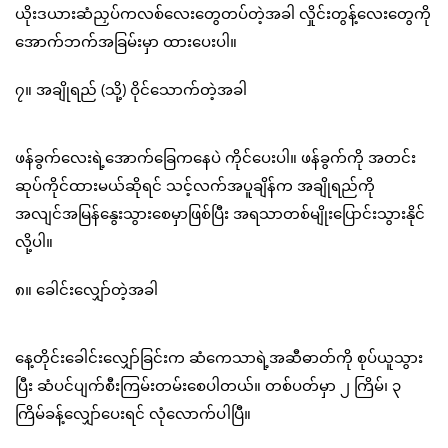
ယိုးဒယားဆံညှပ်ကလစ်လေးတွေတပ်တဲ့အခါ လှိုင်းတွန့်လေးတွေကို
အောက်ဘက်အခြမ်းမှာ ထားပေးပါ။
၇။ အချိုရည် (သို့) ဝိုင်သောက်တဲ့အခါ
ဖန်ခွက်လေးရဲ့အောက်ခြေကနေပဲ ကိုင်ပေးပါ။ ဖန်ခွက်ကို အတင်း
ဆုပ်ကိုင်ထားမယ်ဆိုရင် သင့်လက်အပူချိန်က အချိုရည်ကို
အလျင်အမြန်နွေးသွားစေမှာဖြစ်ပြီး အရသာတစ်မျိုးပြောင်းသွားနိုင်
လို့ပါ။
၈။ ခေါင်းလျှော်တဲ့အခါ
နေ့တိုင်းခေါင်းလျှော်ခြင်းက ဆံကေသာရဲ့အဆီဓာတ်ကို စုပ်ယူသွား
ပြီး ဆံပင်ပျက်စီးကြမ်းတမ်းစေပါတယ်။ တစ်ပတ်မှာ ၂ ကြိမ်၊ ၃
ကြိမ်ခန့်လျှော်ပေးရင် လုံလောက်ပါပြီ။