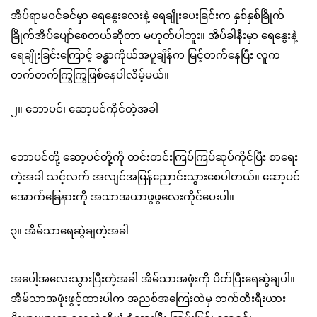
အိပ်ရာမဝင်ခင်မှာ ရေနွေးလေးနဲ့ ရေချိုးပေးခြင်းက နှစ်နှစ်ခြိုက်
ခြိုက်အိပ်ပျော်စေတယ်ဆိုတာ မဟုတ်ပါဘူး။ အိပ်ခါနီးမှာ ရေနွေးနဲ့
ရေချိုးခြင်းကြောင့် ခန္ဓာကိုယ်အပူချိန်က မြင့်တက်နေပြီး လူက
တက်တက်ကြွကြွဖြစ်နေပါလိမ့်မယ်။
၂။ ဘောပင်၊ ဆော့ပင်ကိုင်တဲ့အခါ
ဘောပင်တို့ ဆော့ပင်တို့ကို တင်းတင်းကြပ်ကြပ်ဆုပ်ကိုင်ပြီး စာရေး
တဲ့အခါ သင့်လက် အလျင်အမြန်ညောင်းသွားစေပါတယ်။ ဆော့ပင်
အောက်ခြေနားကို အသာအယာဖွဖွလေးကိုင်ပေးပါ။
၃။ အိမ်သာရေဆွဲချတဲ့အခါ
အပေါ့အလေးသွားပြီးတဲ့အခါ အိမ်သာအဖုံးကို ပိတ်ပြီးရေဆွဲချပါ။
အိမ်သာအဖုံးဖွင့်ထားပါက အညစ်အကြေးထဲမှ ဘက်တီးရီးယား