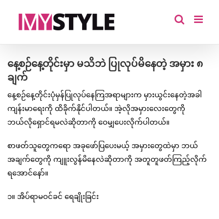
Skip
to
content
နေ့စဉ်နေ့တိုင်းမှာ မသိဘဲ ပြုလုပ်မိနေတဲ့ အမှား ၈
ချက်
နေ့စဉ်နေ့တိုင်းပုံမှန်ပြုလုပ်နေကြအရာများက မှားယွင်းနေတဲ့အခါ
ကျန်းမာရေးကို ထိခိုက်နိုင်ပါတယ်။ အဲ့လိုအမှားလေးတွေကို
ဘယ်လိုရှောင်ရမလဲဆိုတာကို ဝေမျှပေးလိုက်ပါတယ်။
စာဖတ်သူတွေကရော အခုဖော်ပြပေးမယ့် အမှားတွေထဲမှာ ဘယ်
အချက်တွေကို ကျူးလွန်မိနေလဲဆိုတာကို အတူတူဖတ်ကြည့်လိုက်
ရအောင်နော်။
၁။ အိပ်ရာမဝင်ခင် ရေချိုးခြင်း