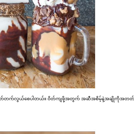
က်လွယ်စေပါတယ်။ ဝိတ်ကျဖို့အတွက် အဆီအစိမ့်နဲ့အချိုကိုအတတ်နိ