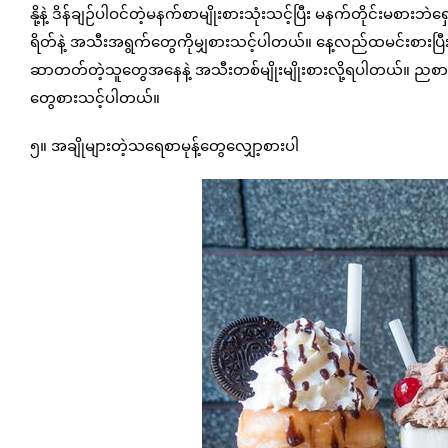
နို့နဲ့ ဒိန်ချဉ်ပါဝင်တဲ့မနက်စာမျိုးစားသုံးသင့်ပြီး မနက်တိုင်းမစာ
ရိတ်နဲ့ အသီးအရွက်တွေကိုမျှစားသင့်ပါတယ်။ နေ့လည်ထမင်းစားပြီးချိ
ဆာတတ်တဲ့သူတွေအနေနဲ့ အသီးတစ်မျိုးမျိုးစားလို့ရပါတယ်။ ည
တွေစားသင့်ပါတယ်။
၅။ အချိုများတဲ့သရေစာမုန့်တွေလျှော့စားပါ