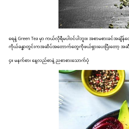
ရေနဲ့ Green Tea မှာ ကယ်လိုရီမပါဝင်ပါဘူး။ အစာမစားခင်အချိ
ကိုယ်ခန္ဓာတွင်းကအဆိပ်အတောက်တွေကိုဖယ်ရှားပေးပြီးတော့ အဆီ
၄။ မနက်စာ၊ နေ့လည်စာနဲ့ ညစာစားသောက်ပုံ