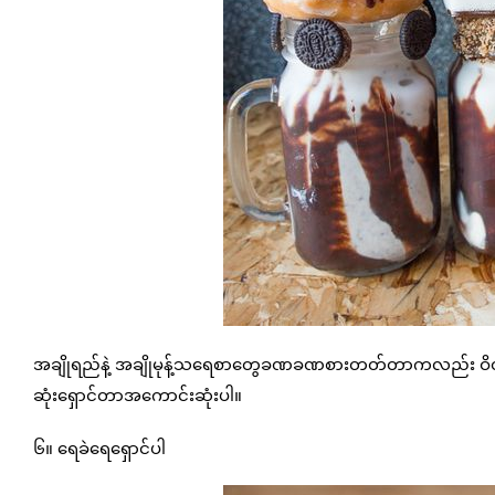
အချိုရည်နဲ့ အချိုမုန့်သရေစာတွေခဏခဏစားတတ်တာကလည်း ဝိတ်တ
ဆုံးရှောင်တာအကောင်းဆုံးပါ။
၆။ ရေခဲရေရှောင်ပါ