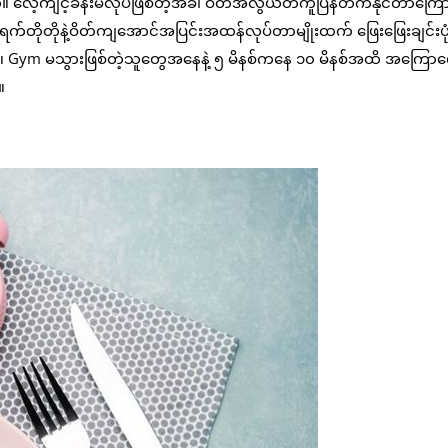
့်ပါတယ်။ လေ့ကျင့်ခန်းမလုပ်ဖြစ်တဲ့အခါ ဝိတ်အလွယ်တကူပြန်တက်နိုင်တာကြောင
ရက်တိုတိုနဲ့ဝိတ်ကျအောင်အပြင်းအထန်လုပ်တာမျိုးထက် ဖြေးဖြေးချင်းပုံ
ယ်။ Gym မသွားဖြစ်တဲ့သူတွေအနေနဲ့ ၅ မိနစ်ကနေ ၁၀ မိနစ်အထိ အကြောလ
။