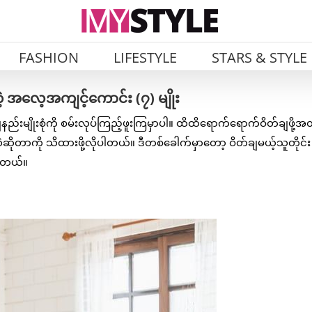
FASHION
LIFESTYLE
STARS & STYLE
တဲ့ အလေ့အကျင့်ကောင်း (၇) မျိုး
်ချနည်းမျိုးစုံကို စမ်းလုပ်ကြည့်ဖူးကြမှာပါ။ ထိထိရောက်ရောက်ဝိတ်ချဖို့အ
တာကို သိထားဖို့လိုပါတယ်။ ဒီတစ်ခေါက်မှာတော့ ဝိတ်ချမယ့်သူတိုင်း
ပါတယ်။