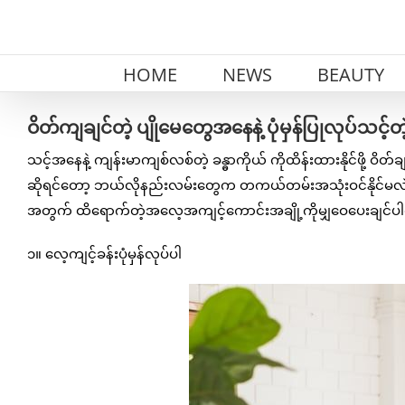
Skip
to
content
HOME
NEWS
BEAUTY
ဝိတ်ကျချင်တဲ့ ပျိုမေတွေအနေနဲ့ ပုံမှန်ပြုလုပ်သင့်
သင့်အနေနဲ့ ကျန်းမာကျစ်လစ်တဲ့ ခန္ဓာကိုယ် ကိုထိန်းထားနိုင်ဖို့ ဝိတ
ဆိုရင်တော့ ဘယ်လိုနည်းလမ်းတွေက တကယ်တမ်းအသုံးဝင်နိုင်မလဲဆို
အတွက် ထိရောက်တဲ့အလေ့အကျင့်ကောင်းအချို့ကိုမျှဝေပေးချင်
၁။ လေ့ကျင့်ခန်းပုံမှန်လုပ်ပါ