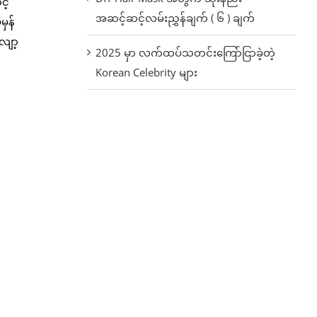
့်
အဆင့်ဆင့်လမ်းညွှန်ချက် ( ၆ ) ချက်
မှန်
ျော့
2025 မှာ လက်ထပ်သတင်းကြော်ငြာခဲ့တဲ့
Korean Celebrity များ