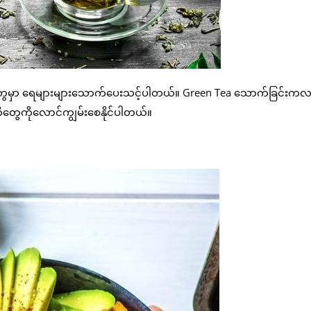
န်တွေမှာ ရေများများသောက်ပေးသင့်ပါတယ်။ Green Tea သောက်ခြင်းက
တွေကိုလောင်ကျွမ်းစေနိုင်ပါတယ်။