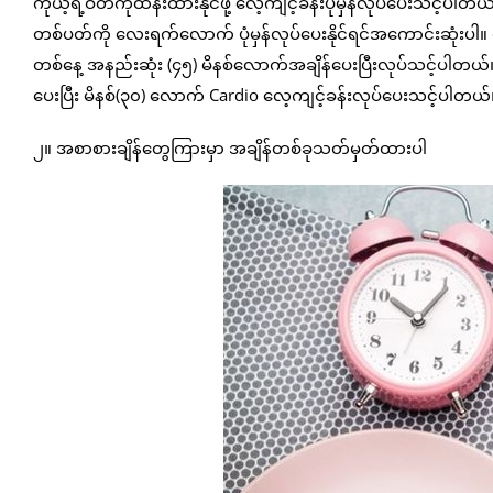
ကိုယ့်ရဲ့ဝိတ်ကိုထိန်းထားနိုင်ဖို့ လေ့ကျင့်ခန်းပုံမှန်လုပ်ပေးသင
တစ်ပတ်ကို လေးရက်လောက် ပုံမှန်လုပ်ပေးနိုင်ရင်အကောင်းဆုံးပါ။ 
တစ်နေ့ အနည်းဆုံး (၄၅) မိနစ်လောက်အချိန်ပေးပြီးလုပ်သင့်ပါတ
ပေးပြီး မိနစ်(၃၀) လောက် Cardio လေ့ကျင့်ခန်းလုပ်ပေးသင့်ပါတယ်
၂။ အစာစားချိန်တွေကြားမှာ အချိန်တစ်ခုသတ်မှတ်ထားပါ