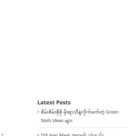
Latest Posts
စိမ်းစိမ်းစိုစို မိုးရာသီနဲ့လိုက်ဖက်တဲ့ Green
Nails Ideas များ
DIY Hair Mask အတွက် သုံးနည်း