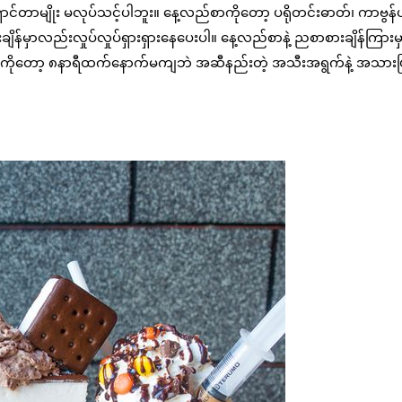
းဘဲရှောင်တာမျိုး မလုပ်သင့်ပါဘူး။ နေ့လည်စာကိုတော့ ပရိုတင်းဓာတ်၊ ကာဗွန်
န်မှာလည်းလှုပ်လှုပ်ရှားရှားနေပေးပါ။ နေ့လည်စာနဲ့ ညစာစားချိန်ကြားမှာ
စာကိုတော့ ၈နာရီထက်နောက်မကျဘဲ အဆီနည်းတဲ့ အသီးအရွက်နဲ့ အသားပ