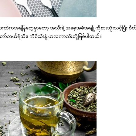
ထဲကအချိန်တွေမှာတော့ အသီးနဲ့ အစေ့အစံအချို့ကိုစားသုံးသင့်ပြီး ဝိတ်ချ
်ဘယ်ရီသီး၊ ကီဝီသီးနဲ့ မာလကာသီးတို့ဖြစ်ပါတယ်။