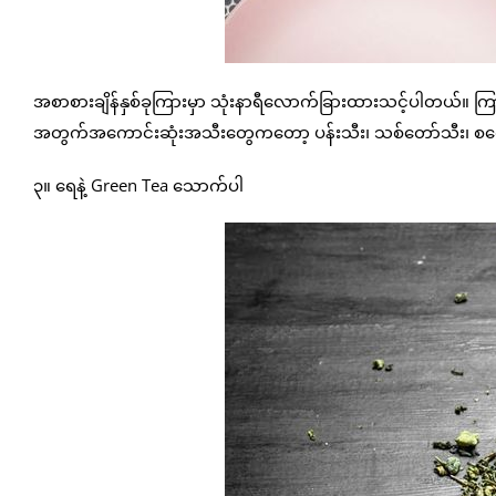
အစာစားချိန်နှစ်ခုကြားမှာ သုံးနာရီလောက်ခြားထားသင့်ပါတယ်။ ကြား
အတွက်အကောင်းဆုံးအသီးတွေကတော့ ပန်းသီး၊ သစ်တော်သီး၊ စတော
၃။ ရေနဲ့ Green Tea သောက်ပါ