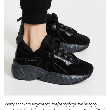
Sporty sneakers တွေကတော့ အရပ်ရှည်တဲ့သူ၊ အရပ်ပုတဲ့သူ