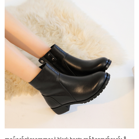
အရပ်ရှည်တဲ့သူတွေအနေနဲ့ black boots တစ်ရံလောက်လည်း ရှိ