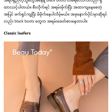
ထားသင့်ပါတယ်။ စီးလိုက်ရင် အရမ်းမိုက်ပြီး အထာကျနေစေတဲ့
အပြင် ဖက်ရှင်ကျပြီး မိမိုက်နေပါလိမ့်မယ်။ အခုနောက်ပိုင်းမှာဆိုရင်
လည်း black boots တွေက အရမ်းခေတ်စားနေတာပါ။
Classic loafers