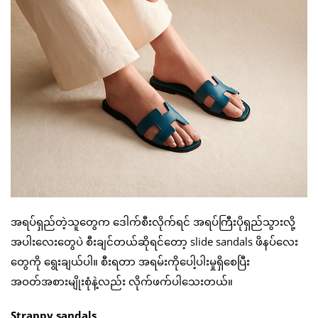
အရပ်ရှည်တဲ့သူတွေက ဒေါက်စီးလိုက်ရင် အရပ်ကြီးပိုရှည်သွားလို့
အပါးလေးတွေပဲ စီးချင်တယ်ဆိုရင်တော့ slide sandals ဖိနပ်လေး
တွေကို ရွေးချယ်ပါ။ စီးရတာ အရမ်းကိုပေါ့ပါးမှုရှိစေပြီး
အဝတ်အစားမျိုးစုံနဲ့လည်း လိုက်ဖက်ပါသေးတယ်။
Strappy sandals