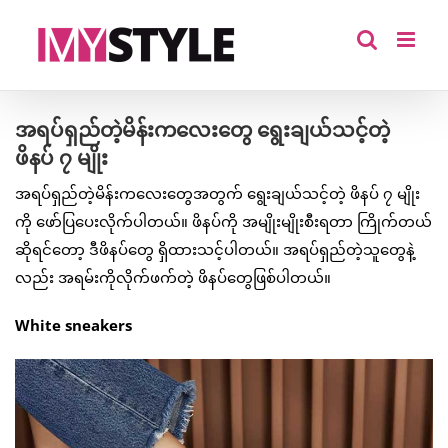
Skip
to
content
အရပ်ရှည်တဲ့မိန်းကလေးတွေ ရွေးချယ်သင့်တဲ့
ဖိနပ် ၇ မျိုး
အရပ်ရှည်တဲ့မိန်းကလေးတွေအတွက် ရွေးချယ်သင့်တဲ့ ဖိနပ် ၇ မျိုး
ကို ဖော်ပြပေးလိုက်ပါတယ်။ ဖိနပ်ကို အမျိုးမျိုးစီးရတာ ကြိုက်တယ်
ဆိုရင်တော့ ဒီဖိနပ်တွေ ရှိထားသင့်ပါတယ်။ အရပ်ရှည်တဲ့သူတွေနဲ့
လည်း အရမ်းကိုလိုက်ဖက်တဲ့ ဖိနပ်တွေဖြစ်ပါတယ်။
White sneakers