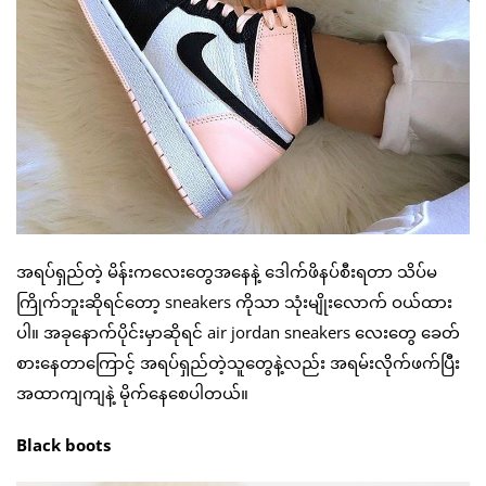
အရပ်ရှည်တဲ့ မိန်းကလေးတွေအနေနဲ့ ဒေါက်ဖိနပ်စီးရတာ သိပ်မ
ကြိုက်ဘူးဆိုရင်တော့ sneakers ကိုသာ သုံးမျိုးလောက် ဝယ်ထား
ပါ။ အခုနောက်ပိုင်းမှာဆိုရင် air jordan sneakers လေးတွေ ခေတ်
စားနေတာကြောင့် အရပ်ရှည်တဲ့သူတွေနဲ့လည်း အရမ်းလိုက်ဖက်ပြီး
အထာကျကျနဲ့ မိုက်နေစေပါတယ်။
Black boots