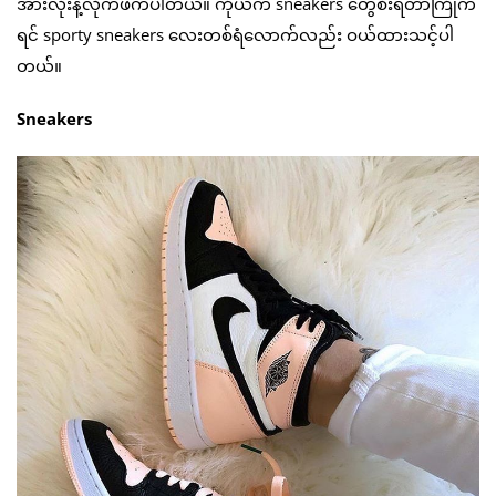
အားလုံးနဲ့လိုက်ဖက်ပါတယ်။ ကိုယ်က sneakers တွေစီးရတာကြိုက်
ရင် sporty sneakers လေးတစ်ရံလောက်လည်း ဝယ်ထားသင့်ပါ
တယ်။
Sneakers