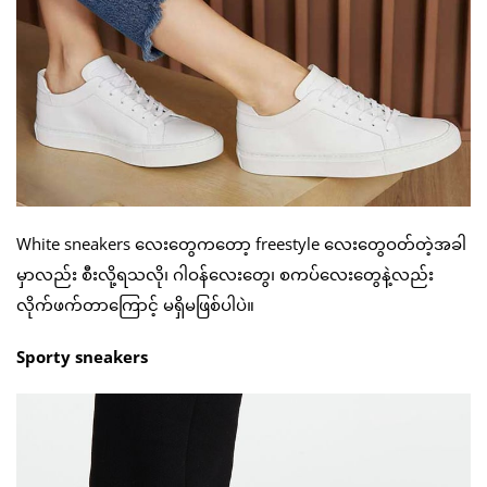
White sneakers လေးတွေကတော့ freestyle လေးတွေဝတ်တဲ့အခါ
မှာလည်း စီးလို့ရသလို၊ ဂါဝန်လေးတွေ၊ စကပ်လေးတွေနဲ့လည်း
လိုက်ဖက်တာကြောင့် မရှိမဖြစ်ပါပဲ။
Sporty sneakers