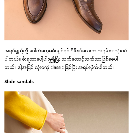
အရပ်ရှည်လို့ ဒေါက်တွေမစီးချင်ရင် ဒီဖိနပ်လေးက အရမ်းအသုံးဝင်
ပါတယ်။ စီးရတာပေါ့ပါးမှုရှိပြီး သက်တောင့်သက်သာဖြစ်စေပါ
တယ်။ ဒါ့အပြင် လုံးဝကို classic ဖြစ်ပြီး အရမ်းမိုက်ပါတယ်။
Slide sandals