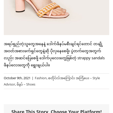
အရပ်ရှည်တဲ့သူတွေအနေနဲ့ ဒေါက်ဖိနပ်မစီးချင်ရင်တောင် တချို့
အဝတ်အစားဖက်ရှင်တွေနဲ့ဆို ပိုလှနေစေဖို့၊ ပွဲတက်တွေအတွက်
လည်း အဆင်ပြေစေဖို့ ဒေါက်ပုလေးတွေဖြစ်တဲ့ strappy sandals
ဖိနပ်လေးတွေကို ရွေးချယ်ပါ။
October 9th, 2021
|
Fashion
,
စတိုင်လ်အကြောင်း အကြံပေး – Style
Advisor
,
ဖိနပ် – Shoes
Share This Story, Choose Your Platform!