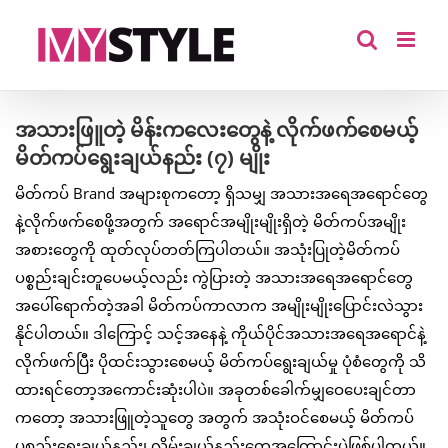
Skip
to
content
အသားဖြူတဲ့ မိန်းကလေးတွေနဲ့ လိုက်ဖက်စေမယ့်
မိတ်ကပ်ရွေးချယ်နည်း (၇) မျိုး
မိတ်ကပ် Brand အများစုကတော့ ရှိသမျှ အသားအရေအရောင်တွေ
နဲ့လိုက်ဖက်စေဖို့အတွက် အရောင်အမျိုးမျိုးရှိတဲ့ မိတ်ကပ်အမျိုး
အစားတွေကို ထုတ်လုပ်တတ်ကြပါတယ်။ အသုံးပြုတဲ့မိတ်ကပ်
ပစ္စည်းချင်းတူပေမယ့်လည်း ကွဲပြားတဲ့ အသားအရေအရောင်တွေ
အပေါ်ရောက်တဲ့အခါ မိတ်ကပ်ကာလာက အမျိုးမျိုးပြောင်းလဲသွား
နိုင်ပါတယ်။ ဒါကြောင့် သင့်အနေနဲ့ ကိုယ်ပိုင်အသားအရေအရောင်နဲ့
လိုက်ဖက်ပြီး ပိုထင်းသွားစေမယ့် မိတ်ကပ်ရွေးချယ်မှု ပုံစံတွေကို သိ
ထားရင်တော့အကောင်းဆုံးပါပဲ။ အခုတစ်ခေါက်မျှဝေပေးချင်တာ
ကတော့ အသားဖြူတဲ့သူတွေ အတွက် အသုံးဝင်စေမယ့် မိတ်ကပ်
ပစ္စည်းရွေးချယ်နည်း၊ လိမ်းချယ်နည်းတွေအကြောင်းပဲဖြစ်ပါတယ်။