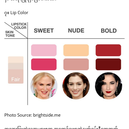
၇။ Lip Color
Photo Source: brightside.me
အသားဖြူတဲ့သူအများစုက အရောင်ဖျော့တဲ့နှုတ်ခမ်းနီတွေထက်