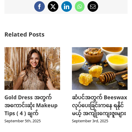
Facebook
X
LinkedIn
WhatsApp
Email
Related Posts
eswax
2025 TikTok မှာ Trend
သင့်ဆံကေသာကိ
နိုင်
ဖြစ်ခဲ့တဲ့ Hot Beauty
ကျန်းမာသန်စွမ်း
ူးများ
Product ( 5 ) မျိုး
Curry Leaves ရ
အံ့ဖွယ်နည်းလမ်း 
August 27th, 2025
August 8th, 2025