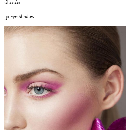
ပါတယ်။
၂။ Eye Shadow