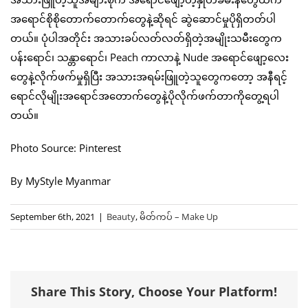
အရောင်စိုစိုတောက်တောက်တွေနဲ့ဆိုရင် ဆွဲဆောင်မှုပိုရှိတတ်ပါ
တယ်။ ပုံပါအတိုင်း အသားခပ်လတ်လတ်ရှိတဲ့အမျိုးသမီးတွေက
ပန်းရောင်၊ သန္တာရောင်၊ Peach ကာလာနဲ့ Nude အရောင်ဖျော့လေး
တွေနဲ့လိုက်ဖက်မှုရှိပြီး အသားအရမ်းဖြူတဲ့သူတွေကတော့ အနီရင့်
ရောင်လိုမျိုးအရောင်အတောက်တွေနဲ့ပိုလိုက်ဖက်တာကိုတွေ့ရပါ
တယ်။
Photo Source: Pinterest
By MyStyle Myanmar
September 6th, 2021
|
Beauty
,
မိတ်ကပ် – Make Up
Share This Story, Choose Your Platform!