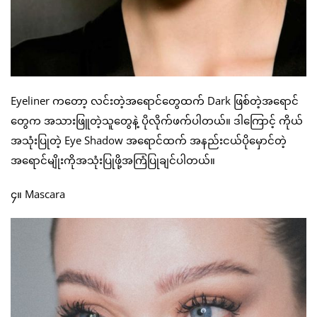
Eyeliner ကတော့ လင်းတဲ့အရောင်တွေထက် Dark ဖြစ်တဲ့အရောင်
တွေက အသားဖြူတဲ့သူတွေနဲ့ ပိုလိုက်ဖက်ပါတယ်။ ဒါကြောင့် ကိုယ်
အသုံးပြုတဲ့ Eye Shadow အရောင်ထက် အနည်းငယ်ပိုမှောင်တဲ့
အရောင်မျိုးကိုအသုံးပြုဖို့အကြံပြုချင်ပါတယ်။
၄။ Mascara