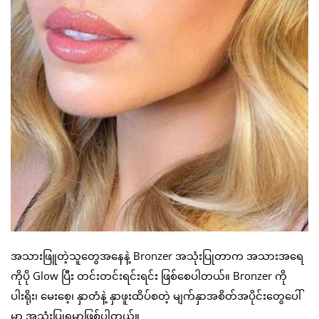
အသားဖြူတဲ့သူတွေအနေနဲ့ Bronzer အသုံးပြုတာက အသားအရေ
ကိုပို Glow ပြီး တင်းတင်းရင်းရင်း ဖြစ်စေပါတယ်။ Bronzer ကို
ပါးရိုး၊ မေးစေ့၊ နှာတံနဲ့ နှာဖူးထိပ်စတဲ့ မျက်နှာအစိတ်အပိုင်းတွေပေါ်
မှာ အသုံးပြုရမှာဖြစ်ပါတယ်။