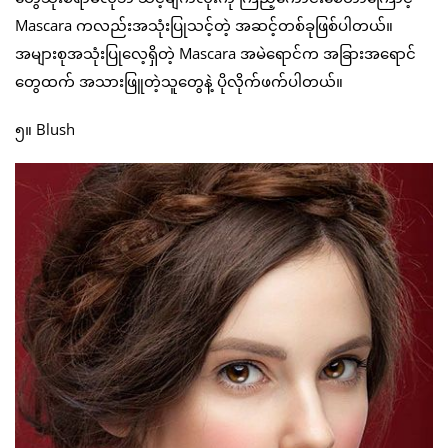
Mascara ကလည်းအသုံးပြုသင့်တဲ့ အဆင့်တစ်ခုဖြစ်ပါတယ်။
အများစုအသုံးပြုလေ့ရှိတဲ့ Mascara အမဲရောင်က အခြားအရောင်
တွေထက် အသားဖြူတဲ့သူတွေနဲ့ ပိုလိုက်ဖက်ပါတယ်။
၅။ Blush