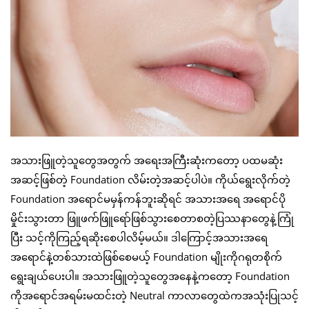
အသားဖြူတဲ့သူတွေအတွက် အရေးအကြီးဆုံးကတော့ ပထမဆုံး
အဆင့်ဖြစ်တဲ့ Foundation လိမ်းတဲ့အဆင့်ပါပဲ။ ကိုယ်ရွေးလိုက်တဲ့
Foundation အရောင်မမှန်ကန်ဘူးဆိုရင် အသားအရေ အရောင်ပို
မှိုင်းသွားတာ ဖြူဖက်ဖြူရော်ဖြစ်သွားစေတာစတဲ့ပြဿနာတွေနဲ့ကြုံ
ပြီး သင့်ကိုကြည့်ရဆိုးစေပါလိမ့်မယ်။ ဒါကြောင့်အသားအရေ
အရောင်နဲ့တစ်သားထဲဖြစ်စေမယ့် Foundation မျိုးကိုဂရုတစိုက်
ရွေးချယ်ပေးပါ။ အသားဖြူတဲ့သူတွေအနေနဲ့ကတော့ Foundation
ကိုအရောင်အရမ်းမထင်းတဲ့ Neutral ကာလာတွေထဲကအသုံးပြုသင့်