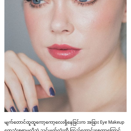
မျက်တောင်ထူထူကော့ကော့လေးရှိနေခြင်းက အခြား Eye Makeup
တွေသုံးစရာမလိုဘဲ သင့်မျက်လုံးကို ကြည့်ကောင်းစေတာကြောင့်