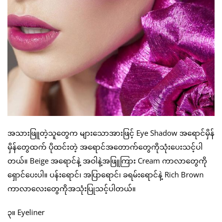
အသားဖြူတဲ့သူတွေက များသောအားဖြင့် Eye Shadow အရောင်မှိန်
မှိန်တွေထက် ပိုထင်းတဲ့ အရောင်အတောက်တွေကိုသုံးပေးသင့်ပါ
တယ်။ Beige အရောင်နဲ့ အဝါနဲ့အဖြူကြား Cream ကာလာတွေကို
ရှောင်ပေးပါ။ ပန်းရောင်၊ အပြာရောင်၊ ခရမ်းရောင်နဲ့ Rich Brown
ကာလာလေးတွေကိုအသုံးပြုသင့်ပါတယ်။
၃။ Eyeliner