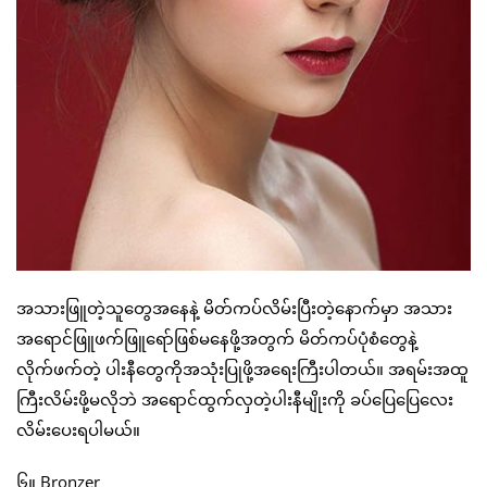
အသားဖြူတဲ့သူတွေအနေနဲ့ မိတ်ကပ်လိမ်းပြီးတဲ့နောက်မှာ အသား
အရောင်ဖြူဖက်ဖြူရော်ဖြစ်မနေဖို့အတွက် မိတ်ကပ်ပုံစံတွေနဲ့
လိုက်ဖက်တဲ့ ပါးနီတွေကိုအသုံးပြုဖို့အရေးကြီးပါတယ်။ အရမ်းအထူ
ကြီးလိမ်းဖို့မလိုဘဲ အရောင်ထွက်လှတဲ့ပါးနီမျိုးကို ခပ်ပြေပြေလေး
လိမ်းပေးရပါမယ်။
၆။ Bronzer