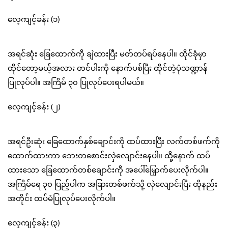
လေ့ကျင့်ခန်း (၁)
အရင်ဆုံး ခြေထောက်ကို ချဲထားပြီး မတ်တပ်ရပ်နေပါ။ ထိုင်ခုံမှာ
ထိုင်တော့မယ့်အလား တင်ပါးကို နောက်ပစ်ပြီး ထိုင်တဲ့ပုံသဏ္ဍာန်
ပြုလုပ်ပါ။ အကြိမ် ၃၀ ပြုလုပ်ပေးရပါမယ်။
လေ့ကျင့်ခန်း (၂)
အရင်ဦးဆုံး ခြေထောက်နှစ်ချောင်းကို ထပ်ထားပြီး လက်တစ်ဖက်ကို
ထောက်ထားကာ ဘေးတစောင်းလှဲလျောင်းနေပါ။ ထို့နောက် ထပ်
ထားသော ခြေထောက်တစ်ချောင်းကို အပေါ်မြှောက်ပေးလိုက်ပါ။
အကြိမ်ရေ ၃၀ ပြည့်ပါက အခြားတစ်ဖက်သို့ လှဲလျောင်းပြီး ထိုနည်း
အတိုင်း ထပ်မံပြုလုပ်ပေးလိုက်ပါ။
လေ့ကျင့်ခန်း (၃)