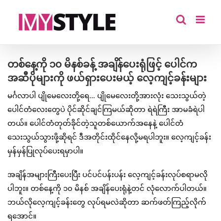
Skip
to
content
တစ်နေ့ကို ၁၀ မိနစ်ခန့် အချိန်ပေးရုံဖြင့် ပေါင်က
အဆီပိုများကို ဖယ်ရှားပေးမယ့် လေ့ကျင့်ခန်းများ
မင်္ဂလာပါ ပျိုမေလေးတို့ရေ… ပျိုမေလေးတို့အားလုံး သေးသွယ်တဲ့
ပေါင်တံလေးတွေပဲ ပိုင်ဆိုင်ချင်ကြမယ်ဆိုတာ ရဲရဲကြီး အာမခံရဲပါ
တယ်။ ပေါင်တံတုတ်ခိုင်တဲ့သူတစ်ယောက်အနေနဲ့ ပေါင်တံ
သေးသွယ်သွားဖို့ဆိုရင် ဒီအတိုင်းထိုင်နေလို့မရပါဘူး။ လေ့ကျင့်ခန်း
မှန်မှန်ပြုလုပ်ပေးရမှာပါ။
အချိန်အများကြီးပေးပြီး ပင်ပင်ပန်းပန်း လေ့ကျင့်ခန်းလုပ်စရာမလို
ပါဘူး။ တစ်နေ့ကို ၁၀ မိနစ် အချိန်ပေးရုံနဲ့တင် လုံလောက်ပါတယ်။
ဘယ်လိုလေ့ကျင့်ခန်းတွေ လုပ်ရမလဲဆိုတာ ဆက်ဖတ်ကြည့်လိုက်
ရအောင်။