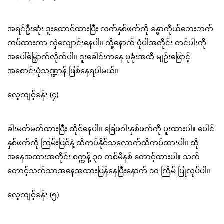
အရင်ဦးဆုံး ဒူးထောင်ထားပြီး လက်နှစ်ဖက်ကို ခန္ဓာကိုယ်ဘေးဘက်
ကပ်ထားကာ လှဲလျောင်းနေပါ။ ထို့နောက် ပုံပါအတိုင်း တင်ပါးကို
အပေါ်မြှောက်လိုက်ပါ။ ဒူးခေါင်းကနေ ပုခုံးအထိ မျဉ်းဖြောင့်
အစောင်းပုံသဏ္ဍာန် ဖြစ်နေရပါမယ်။
လေ့ကျင့်ခန်း (၄)
ခါးမတ်မတ်ထားပြီး ထိုင်နေပါ။ ခြေဖဝါးနှစ်ဖက်ကို ပူးထားပါ။ ပေါင်
နှစ်ဖက်ကို ကြမ်းပြင်နဲ့ ထိကပ်နိုင်သလောက်ထိကပ်ထားပါ။ ထို
အနေအထားအတိုင်း စက္ကန့် ၃၀ တစ်မိနစ် တောင့်ထားပါ။ သက်
တောင့်သက်သာအနေအထားပြန်နေပြီးနောက် ၁၀ ကြိမ် ပြုလုပ်ပါ။
လေ့ကျင့်ခန်း (၅)