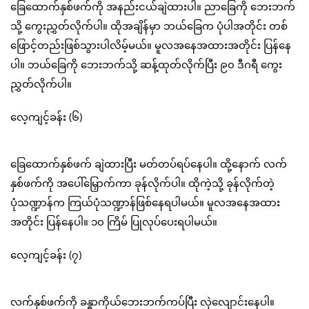
ခြေထောက်နှစ်ဖက်ကို အနည်းငယ်ချဲထားပါ။ ညာခြေကို ဘေးဘက်
သို့ ကွေးညွှတ်လိုက်ပါ။ ထိုအချိန်မှာ ဘယ်ခြေက ပုံပါအတိုင်း တစ်
ဖြောင့်တည်းဖြစ်သွားပါလိမ့်မယ်။ မူလအနေအထားအတိုင်း ပြန်နေ
ပါ။ ဘယ်ခြေကို ဘေးဘက်သို့ ဆန့်ထုတ်လိုက်ပြီး ၉၀ ဒီဂရီ ကွေး
ညွှတ်လိုက်ပါ။
လေ့ကျင့်ခန်း (၆)
ခြေထောက်နှစ်ဖက် ချဲထားပြီး မတ်တပ်ရပ်နေပါ။ ထို့နောက် လက်
နှစ်ဖက်ကို အပေါ်မြှောက်ကာ ခုန်လိုက်ပါ။ ထိုကဲ့သို့ ခုန်လိုက်တဲ့
ပုံသဏ္ဍာန်က ကြယ်ပုံသဏ္ဍာန်ဖြစ်နေရပါမယ်။ မူလအနေအထား
အတိုင်း ပြန်နေပါ။ ၁၀ ကြိမ် ပြုလုပ်ပေးရပါမယ်။
လေ့ကျင့်ခန်း (၇)
လက်နှစ်ဖက်ကို ခန္ဓာကိုယ်ဘေးဘက်ကပ်ပြီး လှဲလျောင်းနေပါ။