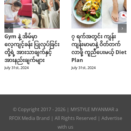
Gym နဲ့ အိမ်မှာ
၇ ရက်အတွင်း ကျန်း
လေ့ကျင့်ခန်း ပြုလုပ်ခြင်း
ကျန်းမာမာနဲ့ ဝိတ်တက်
တို့ရဲ့ အားသာချက်နှင့်
လာဖို့ ကူညီပေးမယ့် Diet
အားနည်းချက်များ
Plan
July 31st, 2024
July 31st, 2024
© Copyright 2017 -
2026
|
MYSTYLE MYANMAR
a
RFOX Media
Brand | All Rights Reserved |
Advertise
with us