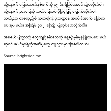
ထို့နောက် ခြေထောက်နှစ်ဖက်ကို ၄၅ ဒီဂရီဖြစ်အောင် ဆွဲမလိုက်ပါ။
ထို့နောက် ညာခြေကို ဘယ်ခြေထပ် ပိုမြှင့်မြှင့် မြှောက်လိုက်ပါ။
ဘယ်ညာ တစ်လှည့်စီ ကတ်ကြေးပုံသဏ္ဍာန် အပေါ်အောက် မြှောက်
ပေးရပါမယ်။ အကြိမ် ၃၀ ၂ ကြော့ ပြုလုပ်ပေးလိုက်ပါ။
အခုဖော်ပြသွားတဲ့ လေ့ကျင့်ခန်းတွေကို နေ့စဉ်မှန်မှန်ပြုလုပ်ပေးမယ်
ဆိုရင် ပေါင်မှာရှိတဲ့အဆီပိုတွေ ကျသွားမှာပဲဖြစ်ပါတယ်။
Source: brightside.me