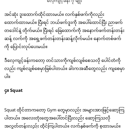
အင်ဆုံး ဒူးထောက်ထိုင်ထားမယ်။ လက်နှစ်ဖက်ကိုလည်း
ထောက်ထားမယ်။ ပြီးရင် ဘယ်ဖက်ဒူးကို အပေါ်ထောင်ပြီး ညာဖက်
တဒေါင်နဲ့ တိုက်မယ်။ ပြီးရင် ခြေထောက်ကို အနောက်ဖက်တန်းတန်း
ဆန့် လက်ကို အရှေ့ဖက်တန်းတန်းဆန့်လိုက်မယ်။ နောက်တစ်ဖက်
ကို ပြောင်းလုပ်ပေးမယ်။
ဒီလေ့ကျင့်ခန်းကတော့ တင်သားကိုကျစ်လျစ်စေသလို ပေါင်တံကို
လည်း ကျစ်လျစ်စေမှာဖြစ်ပါတယ်။ ခါးကအဆီတွေလည်း ကျစေမှာ
ပါ။
၄။ Squat
Squat ထိုင်တာကတော့ Gym တွေမှာလည်း အများအားဖြင့်ဆော့ကြ
ပါတယ်။ အလေးတုံးတွေအပေါ်တင်ပြီးလည်း ဆော့ကြသလို
အလွတ်တန်းလည်း ထိုင်ကြပါတယ်။ လက်နှစ်ဖက်ကို စုထားမယ်။