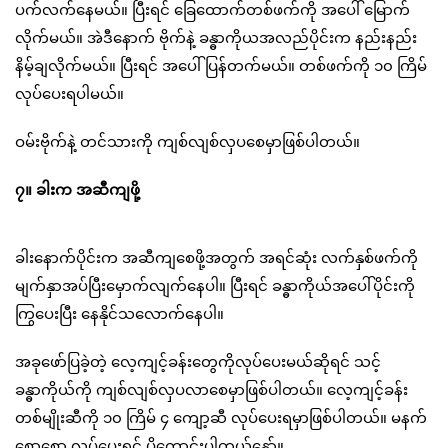
ပက်လက်နေမယ်။ ပြီးရင် ခြေထောက်တစ်ဖက်ကို အပေါ် မြောက်
လိုက်မယ်။ အဲဒီနောက် ဗိုက်နဲ့ ခန္ဓာကိုယအလည်ပိုင်းက နည်းနည်း
နိမ့်ချလိုက်မယ်။ ပြီးရင် အပေါ်ပြန်တက်မယ်။ တစ်ဖက်ကို ၁၀ ကြိမ်
လုပ်ပေးရပါမယ်။
ဝမ်းဗိုက်နဲ့ တင်သားကို ကျစ်လျစ်လှပစေမှာဖြစ်ပါတယ်။
၇။ ခါးက အဆီကျဖို့
ခါးနောက်ပိုင်းက အဆီကျစေဖို့အတွက် အရင်ဆုံး လက်နှစ်ဖက်ကို
မျက်နှာအပ်ပြီးမှောက်လျက်နေပါ။ ပြီးရင် ခန္ဓာကိုယ်အပေါ်ပိုင်းကို
ကြွပေးပြီး နေနိုင်သလောက်နေပါ။
အခုဖော်ပြခဲ့တဲ့ လေ့ကျင့်ခန်းတွေကိုလုပ်ပေးမယ်ဆိုရင် သင့်
ခန္ဓာကိုယ်ကို ကျစ်လျစ်လှပလာစေမှာဖြစ်ပါတယ်။ လေ့ကျင့်ခန်း
တစ်မျိုးဆီကို ၁၀ ကြိမ် ၄ ကျော့ဆီ လုပ်ပေးရမှာဖြစ်ပါတယ်။ မနက်
စောစော လုပ်ပေးရင် ပိုကောင်းပါတယ်နော်။