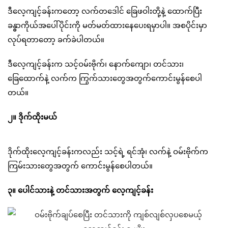
ဒီလေ့ကျင့်ခန်းကတော့ လက်တဒေါင် ခြေဖဝါးတို့နဲ့ ထောက်ပြီး
ခန္ဓာကိုယ်အပေါ်ပိုင်းကို မတ်မတ်ထားနေပေးရမှာပါ။ အစပိုင်းမှာ
လုပ်ရတာတော့ ခက်ခဲပါတယ်။
ဒီလေ့ကျင့်ခန်းက သင့်ဝမ်းဗိုက်၊ နောက်ကျော၊ တင်သား၊
ခြေထောက်နဲ့ လက်က ကြွက်သားတွေအတွက်ကောင်းမွန်စေပါ
တယ်။
၂။ ဒိုက်ထိုးမယ်
ဒိုက်ထိုးလေ့ကျင့်ခန်းကလည်း သင့်ရဲ့ ရင်အုံ၊ လက်နဲ့ ဝမ်းဗိုက်က
ကြမ်းသားတွေအတွက် ကောင်းမွန်စေပါတယ်။
၃။ ပေါင်သားနဲ့ တင်သားအတွက် လေ့ကျင့်ခန်း