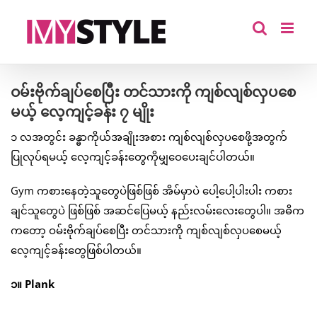
Skip
to
content
ဝမ်းဗိုက်ချပ်စေပြီး တင်သားကို ကျစ်လျစ်လှပစေ
မယ့် လေ့ကျင့်ခန်း ၇ မျိုး
၁ လအတွင်း ခန္ဓာကိုယ်အချိုးအစား ကျစ်လျစ်လှပစေဖို့အတွက်
ပြုလုပ်ရမယ့် လေ့ကျင့်ခန်းတွေကိုမျှဝေပေးချင်ပါတယ်။
Gym ကစားနေတဲ့သူတွေပဲဖြစ်ဖြစ် အိမ်မှာပဲ ပေါ့ပေါ့ပါးပါး ကစား
ချင်သူတွေပဲ ဖြစ်ဖြစ် အဆင်ပြေမယ့် နည်းလမ်းလေးတွေပါ။ အဓိက
ကတော့ ဝမ်းဗိုက်ချပ်စေပြီး တင်သားကို ကျစ်လျစ်လှပစေမယ့်
လေ့ကျင့်ခန်းတွေဖြစ်ပါတယ်။
၁။ Plank