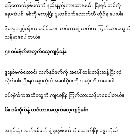
ခြေထောက်နှစ်ဖက်ကို နည်းနည်းကားထားမယ်။ ပြီးရင် တင်ကို
နောက်ပစ်၊ ခါးကို ကော့ပြီး ဒူးတစ်ဝက်လောက်ထိ ထိုင်ချပေးပါ။
ဒီလေ့ကျင့်ခန်းက ပေါင်သား၊ တင်သားနဲ့ လက်က ကြွက်သားတွေကို
သန်မာစေပါတယ်။
၅။ ဝမ်းဗိုက်အတွက်လေ့ကျင့်ခန်း
ဒူးနှစ်ဖက်ထောင်၊ လက်နှစ်ဖက်ကို အပေါ် တန်းတန်းဆန့်ပြီး လှဲ
လိုက်ပါ။ ပြီးရင် ခန္ဓာကိုယ်အပေါ်ပိုင်းကို အဆုံးထိ ထပေးပါ။
ဝမ်းဗိုက်ကအဆီတွေကို ကျစေပြီး ကြွက်သားသန်မာစေပါတယ်။
၆။ ဝမ်းဗိုက်နဲ့ တင်သားအတွက်လေ့ကျင့်ခန်း
အရင်ဆုံး လက်နှစ်ဖက် နဲ့ ဒူးနှစ်ဖက်ကို ထောက်ပြီး ခန္ဓာကိုယ်