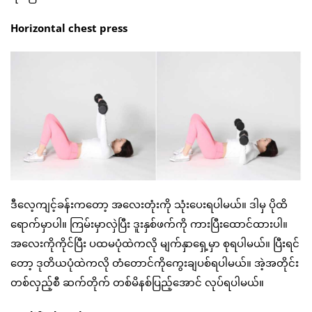
Horizontal chest press
ဒီလေ့ကျင့်ခန်းကတော့ အလေးတုံးကို သုံးပေးရပါမယ်။ ဒါမှ ပိုထိ
ရောက်မှာပါ။ ကြမ်းမှာလှဲပြီး ဒူးနှစ်ဖက်ကို ကားပြီးထောင်ထားပါ။
အလေးကိုကိုင်ပြီး ပထမပုံထဲကလို မျက်နှာရှေ့မှာ စုရပါမယ်။ ပြီးရင်
တော့ ဒုတိယပုံထဲကလို တံတောင်ကိုကွေးချပစ်ရပါမယ်။ အဲ့အတိုင်း
တစ်လှည့်စီ ဆက်တိုက် တစ်မိနစ်ပြည့်အောင် လုပ်ရပါမယ်။