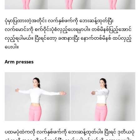
ပုံမှာပြထားတဲ့အတိုင်း လက်နှစ်ဖက်ကို ဘေးဆန့်ထုတ်ပြီး
လက်မောင်းကို စက်ဝိုင်းပုံစံလှည့်ပေးရမှာပါ။ တစ်မိနစ်ပြည့်အောင်
လှည့်ရပါမယ်။ ပြီးရင်တော့ ခဏနားပြီး နောက်တစ်မိနစ် ထပ်လှည့်
ပေးပါ။
Arm presses
ပထမပုံထဲကလို လက်နှစ်ဖက်ကို ဘေးဆန့်ထုတ်ပါ။ ပြီးရင် ဒုတိယပုံ