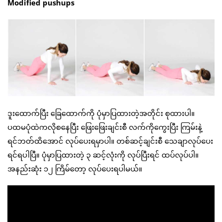
Modified pushups
ဒူးထောက်ပြီး ခြေထောက်ကို ပုံမှာပြထားတဲ့အတိုင်း စုထားပါ။
ပထမပုံထဲကလိုစနေပြီး ဖြေးဖြေးချင်းစီ လက်ကိုကွေးပြီး ကြမ်းနဲ့
ရင်ဘတ်ထိအောင် လုပ်ပေးရမှာပါ။ တစ်ဆင့်ချင်းစီ သေချာလုပ်ပေး
ရင်ရပါပြီ။ ပုံမှာပြထားတဲ့ ၃ ဆင့်လုံးကို လုပ်ပြီးရင် ထပ်လုပ်ပါ။
အနည်းဆုံး ၁၂ ကြိမ်တော့ လုပ်ပေးရပါမယ်။