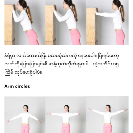
နံရံမှာ လက်ထောက်ပြီး ပထမပုံထဲကလို နေပေးပါ။ ပြီးရင်တော့
လက်ကိုဖြေးဖြေးချင်းစီ ဆန့်ထုတ်လိုက်ရမှာပါ။. အဲ့အတိုင်း ၁၅
ကြိမ် လုပ်ပေးရုံပါပဲ။
Arm circles