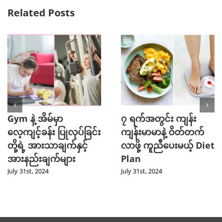
Related Posts
Gym နဲ့ အိမ်မှာ
၇ ရက်အတွင်း ကျန်း
လေ့ကျင့်ခန်း ပြုလုပ်ခြင်း
ကျန်းမာမာနဲ့ ဝိတ်တက်
တို့ရဲ့ အားသာချက်နှင့်
လာဖို့ ကူညီပေးမယ့် Diet
အားနည်းချက်များ
Plan
July 31st, 2024
July 31st, 2024