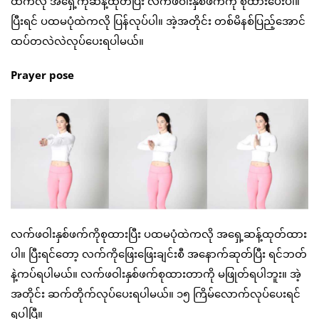
ထဲကလို အရှေ့ကိုဆန့်ထုတ်ပြီး လက်ဖဝါးနှစ်ဖက်ကို စုထားပေးပါ။
ပြီးရင် ပထမပုံထဲကလို ပြန်လုပ်ပါ။ အဲ့အတိုင်း တစ်မိနစ်ပြည့်အောင်
ထပ်တလဲလဲလုပ်ပေးရပါမယ်။
Prayer pose
လက်ဖဝါးနှစ်ဖက်ကိုစုထားပြီး ပထမပုံထဲကလို အရှေ့ဆန့်ထုတ်ထား
ပါ။ ပြီးရင်တော့ လက်ကိုဖြေးဖြေးချင်းစီ အနောက်ဆုတ်ပြီး ရင်ဘတ်
နဲ့ကပ်ရပါမယ်။ လက်ဖဝါးနှစ်ဖက်စုထားတာကို မဖြုတ်ရပါဘူး။ အဲ့
အတိုင်း ဆက်တိုက်လုပ်ပေးရပါမယ်။ ၁၅ ကြိမ်လောက်လုပ်ပေးရင်
ရပါပြီ။