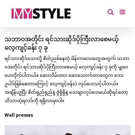
Skip
to
content
သဘာဝအတိုင်း ရင်သားဆိုဒ်ပိုကြီးလာစေမယ့်
လေ့ကျင့်ခန်း ၇ ခု
ရင်သားဆိုဒ်သေးလို့ စိတ်ညစ်နေတဲ့ မိန်းကလေးတွေအတွက် သဘာ
ဝအတိုင်း ရင်သားဆိုဒ်ပိုကြီးလာစေမယ့် လေ့ကျင့်ခန်း ၇ ခုကို မျှဝေ
ပေးလိုက်ပါတယ်။ ဆေးလိမ်းတာ၊ ဆေးသောက်တာတွေက ဘေး
ဥပါဒ်ဖြစ်စေတာကြောင့် လေ့ကျင့်ခန်းပဲ လုပ်ပေးသင့်ပါတယ်။
အချိန်ယူပြီး စိတ်ရှည်ရှည်နဲ့ ဇွဲရှိရှိနဲ့ သေချာလုပ်ပေးမယ်ဆိုရင်တော့
သိသာတဲ့ရလဒ်ကို ရရှိလာမှာပါ။
Wall presses