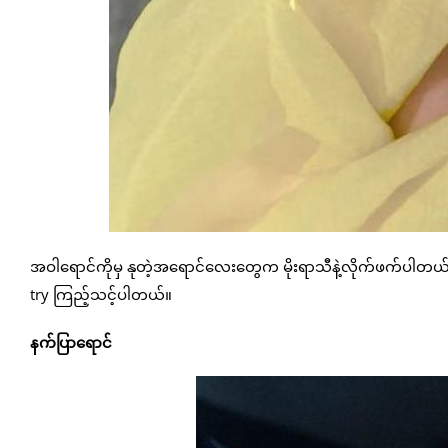
အဝါရောင်ကိုမှ နုတဲ့အရောင်လေးတွေက မိုးရာသီနဲ့လိုက်ဖက်ပါတယ
try ကြည့်သင့်ပါတယ်။
နက်ပြာရောင်