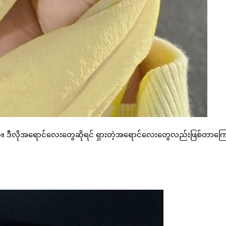
်။ ဒီလိုအရောင်လေးတွေဆိုရင် ရှားတဲ့အရောင်လေးတွေလည်းဖြစ်တာကြော