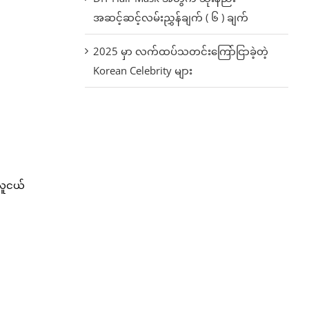
အဆင့်ဆင့်လမ်းညွှန်ချက် ( ၆ ) ချက်
2025 မှာ လက်ထပ်သတင်းကြော်ငြာခဲ့တဲ့
Korean Celebrity များ
လူငယ်