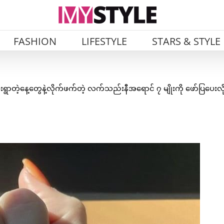
FASHION
LIFESTYLE
STARS & STYLE
ွာတဲ့နေ့တွေနဲ့လိုက်ဖက်တဲ့ လက်သည်းနီအရောင် ၇ မျိုးကို ဖော်ပြပေးလိ