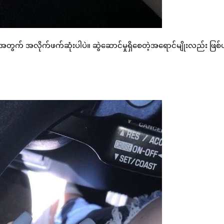
တွက် အလိုက်ဖက်ဆုံးပါပဲ။ ဆွဲဆောင်မှုရှိစေတဲ့အရောင်မျိုးလည်း ဖြစ်