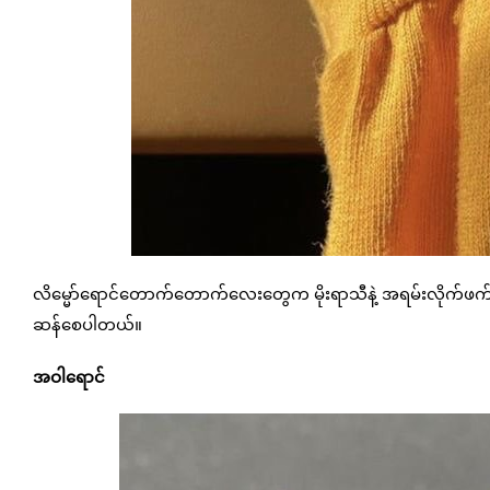
လိမ္မော်ရောင်တောက်တောက်လေးတွေက မိုးရာသီနဲ့ အရမ်းလိုက်ဖက
ဆန်စေပါတယ်။
အဝါရောင်