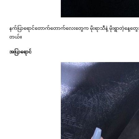
နက်ပြာရောင်တောက်တောက်လေးတွေက မိုးရာသီနဲ့ မိုးရွာတဲ့နေ့တွေအ
တယ်။
အပြာရောင်