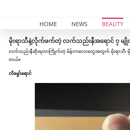
Skip
to
content
HOME
NEWS
BEAUTY
မိုးရာသီနဲ့လိုက်ဖက်တဲ့ လက်သည်းနီအရောင် ၇ မျိုး
လက်သည်းနီဆိုးရတာကြိုက်တဲ့ မိန်းကလေးတွေအတွက် မိုးရာသီ၊ မိုးရ
တယ်။
လိမ္မော်ရောင်