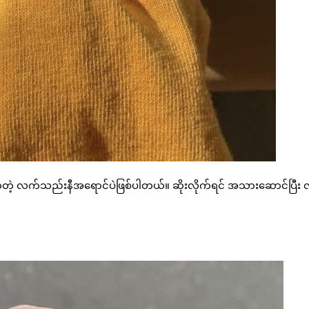
်တဲ့ လက်သည်းနီအရောင်ပဲဖြစ်ပါတယ်။ ဆိုးလိုက်ရင် အသားဆောင်ပြီး 