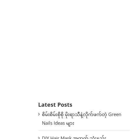
Latest Posts
စိမ်းစိမ်းစိုစို မိုးရာသီနဲ့လိုက်ဖက်တဲ့ Green
Nails Ideas များ
DIY Hair Mask အတွက် သုံးနည်း