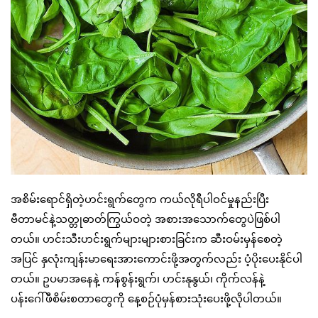
အစိမ်းရောင်ရှိတဲ့ဟင်းရွက်တွေက ကယ်လိုရီပါဝင်မှုနည်းပြီး
ဗီတာမင်နဲ့သတ္တုဓာတ်ကြွယ်ဝတဲ့ အစားအသောက်တွေပဲဖြစ်ပါ
တယ်။ ဟင်းသီးဟင်းရွက်များများစားခြင်းက ဆီးဝမ်းမှန်စေတဲ့
အပြင် နှလုံးကျန်းမာရေးအားကောင်းဖို့အတွက်လည်း ပံ့ပိုးပေးနိုင်ပါ
တယ်။ ဥပမာအနေနဲ့ ကန်စွန်းရွက်၊ ဟင်းနုနွယ်၊ ကိုက်လန်နဲ့
ပန်းဂေါ်ဖီစိမ်းစတာတွေကို နေ့စဉ်ပုံမှန်စားသုံးပေးဖို့လိုပါတယ်။