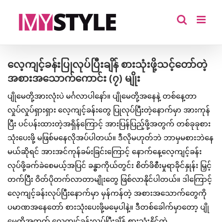
Skip
to
content
လေ့ကျင့်ခန်းပြုလုပ်ပြီးချိန် စားသုံးဖို့သင့်တော်တဲ့
အစားအသောက်ကောင်း (၇) မျိုး
ပျိုမေတို့အားလုံးပဲ မင်္ဂလာပါနော်။ ပျိုမေတို့အနေနဲ့ တစ်နေ့တာ
လှုပ်လှုပ်ရှားရှား လေ့ကျင့်ခန်းတွေ ပြုလုပ်ပြီးတဲ့နောက်မှာ အားကုန်
ပြီး ပင်ပန်းထားတဲ့အရှိန်ကြောင့် အားပြန်ပြည့်ဖို့အတွက် တစ်ခုခုစား
သုံးပေးဖို့ မဖြစ်မနေလိုအပ်ပါတယ်။ ဒီလိုမဟုတ်ဘဲ ဘာမှမစားဘဲနေ
မယ်ဆိုရင် အားအင်ကုန်ခမ်းခြင်းကြောင့် နောက်နေ့လေ့ကျင့်ခန်း
လုပ်ဖို့ခက်ခဲစေမယ့်အပြင် ခန္ဓာကိုယ်တွင်း စိတ်ဖိစီးမှုရာခိုင်နှုန်း မြှင့်
တက်ပြီး ဝိတ်ပိုတက်လာတာမျိုးတွေ ဖြစ်လာနိုင်ပါတယ်။ ဒါကြောင့်
လေ့ကျင့်ခန်းလုပ်ပြီးနောက်မှာ မှန်ကန်တဲ့ အစားအသောက်တွေကို
ပမာဏအနေတော် စားသုံးပေးဖို့မမေ့ပါနဲ့။ ဒီတစ်ခေါက်မှာတော့ ပျို
မေတို့အတွက် လေ့ကျင့်ခန်းလုပ်ပြီးချိန် စားသုံးနိုင်တဲ့