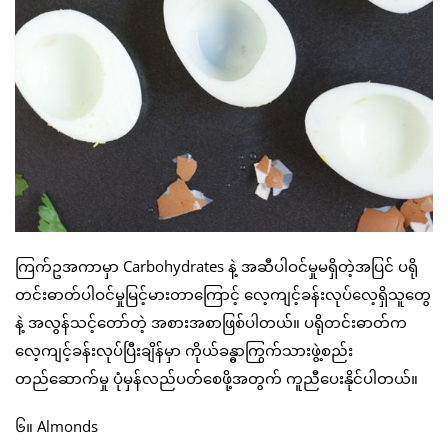
ကြက်ဥအကာမှာ Carbohydrates နဲ့ အဆီပါဝင်မှုမရှိတဲ့အပြင် ပရို
တင်းဓာတ်ပါဝင်မှုမြင့်မားတာကြောင့် လေ့ကျင့်ခန်းလုပ်လေ့ရှိသူတွေ
နဲ့ အလွန်သင့်တော်တဲ့ အစားအစာဖြစ်ပါတယ်။ ပရိုတင်းဓာတ်က
လေ့ကျင့်ခန်းလုပ်ပြီးချိန်မှာ ကိုယ်ခန္ဓာကြွက်သားဖွဲ့စည်း
တည်ဆောက်မှု ပုံမှန်လည်ပတ်စေဖို့အတွက် ကူညီပေးနိုင်ပါတယ်။
၆။ Almonds