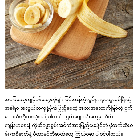
အပြေးလေ့ကျင့်ခန်းတွေလိုမျိုး ပြင်းထန်တဲ့လှုပ်ရှားမှုတွေလုပ်ပြီးတဲ့
အခါမှာ အလွယ်တကူနဲ့ဗိုက်ပြည့်စေတဲ့ အစားအသောက်ဖြစ်တဲ့ ဌက်
ပျောသီးကိုစားသုံးသင့်ပါတယ်။ ဌက်ပျောသီးတွေမှာ စိတ်
ကျန်းမာရေးနဲ့ ကိုယ်ခန္ဓာစွမ်းအင်ကိုအားဖြည့်ပေးနိုင်တဲ့ ပိုတက်ဆီယ
မ်၊ ကစီဓာတ်နဲ့ ဗီတာမင်ဘီဓာတ်တွေ ကြွယ်ဝစွာ ပါဝင်ပါတယ်။