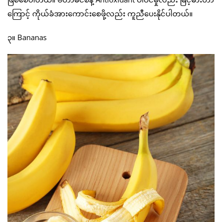
ကြောင့် ကိုယ်ခံအားကောင်းစေဖို့လည်း ကူညီပေးနိုင်ပါတယ်။
၃။ Bananas