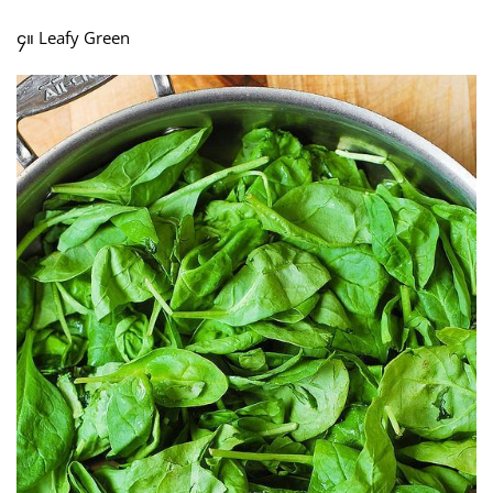
၄။ Leafy Green