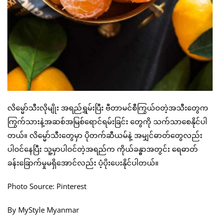
လိမ္မော်သီးလိုမျိုး အရည်ရွှမ်းပြီး ဗီတာမင်စီကြွယ်ဝတဲ့အသီးတွေက
ကြွက်သားနဲ့အဆစ်အမြစ်ရောင်ရမ်းခြင်း တွေကို သက်သာစေနိုင်ပါ
တယ်။ လိမ္မော်သီးတွေမှာ ပိုတက်ဆီယမ်နဲ့ အမျှင်ဓာတ်တွေလည်း
ပါဝင်နေပြီး သူ့မှာပါဝင်တဲ့အရည်က ကိုယ်ခန္ဓာအတွင်း ရေဓာတ်
ခန်းခြောက်မှုမရှိအောင်လည်း ပံ့ပိုးပေးနိုင်ပါတယ်။
Photo Source: Pinterest
By MyStyle Myanmar