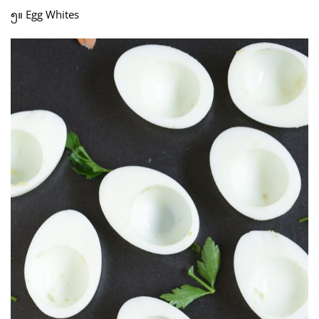
၅။ Egg Whites