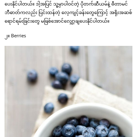
ပေးနိုင်ပါတယ်။ ဒါ့အပြင် သူ့မှာပါဝင်တဲ့ ပိုတက်ဆီယမ်နဲ့ ဗီတာမင်
ဘီဓာတ်ကလည်း ပြင်းထန်တဲ့ လေ့ကျင့်ခန်းတွေကြောင့် အရိုးအဆစ်
ရောင်ရမ်းခြင်းတွေ မဖြစ်အောင်လျှော့ချပေးနိုင်ပါတယ်။
၂။ Berries