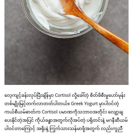
လေ့ကျင့်ခန်းလုပ်ပြီးချိန်မှာ Cortisol လို့ခေါ်တဲ့ စိတ်ဖိစီးမှုဟော်မုန်း
တစ်မျိုးမြင့်တက်လာတတ်ပါတယ်။ Greek Yogurt မှာပါဝင်တဲ့
ကယ်စီယမ်ဓာတ်က Cortisol ပမာဏကိုသဘာဝအတိုင်း လျော့ချ
ပေးနိုင်တဲ့အပြင် ကိုယ်ခန္ဓာအတွက်လိုအပ်တဲ့ ပရိုတင်းနဲ့ မဂနီဆီယမ်
ပါဝင်တာကြောင့် အရိုးနဲ့ ကြွက်သားသန်မာဖို့အတွက် လည်းကူညီ