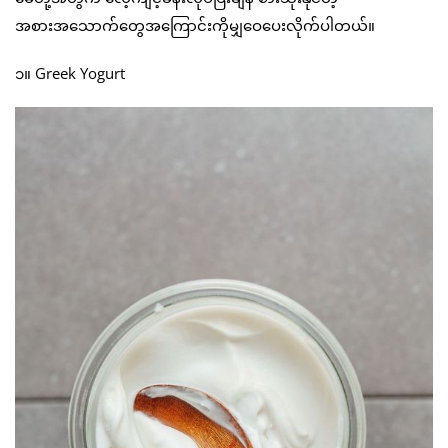
အစားအသောက်တွေအကြောင်းကိုမျှဝေပေးလိုက်ပါတယ်။
၁။ Greek Yogurt