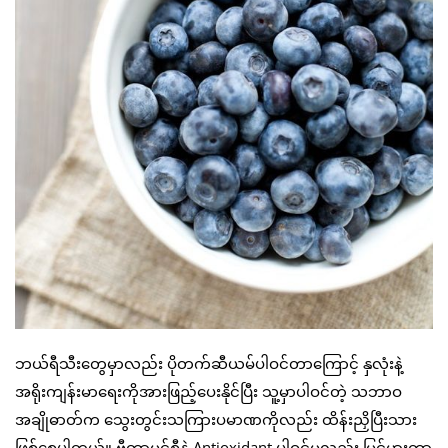
ဘယ်ရီသီးတွေမှာလည်း ပိုတက်ဆီယမ်ပါဝင်တာကြောင့် နှလုံးနဲ့
အရိုးကျန်းမာရေးကိုအားဖြည့်ပေးနိုင်ပြီး သူ့မှာပါဝင်တဲ့ သဘာဝ
အချိုဓာတ်က သွေးတွင်းသကြားပမာဏကိုလည်း ထိန်းညှိပြီးသား
ဖြစ်စေပါတယ်။ ဗီတာမင်စီနဲ့ Antioxidant ပါဝင်မှုလည်း မြင့်မားတာ