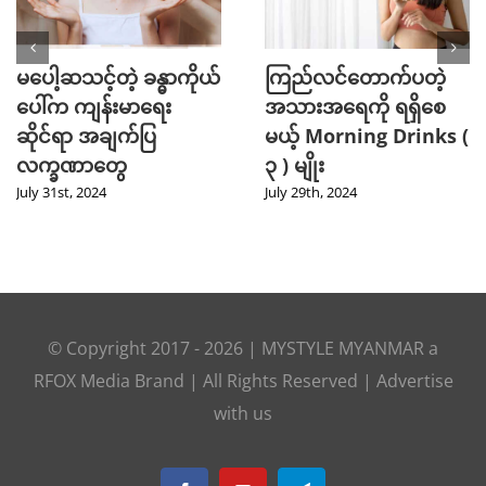
စိတ်ဖိစီးမှုကြောင့်
Workout ကစားပြီးတိုင်း
ဆံပင်ကျွတ်တဲ့ ပြဿနာ
စားသင့်တဲ့ အစားအစာ ၄
အတွက် နည်းလမ်းလေး
မျိုး
တွေ
July 26th, 2024
July 26th, 2024
© Copyright 2017 -
2026
|
MYSTYLE MYANMAR
a
RFOX Media
Brand | All Rights Reserved |
Advertise
with us