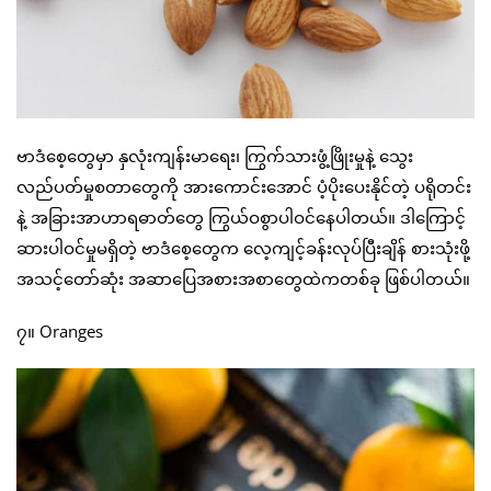
ဗာဒံစေ့တွေမှာ နှလုံးကျန်းမာရေး၊ ကြွက်သားဖွံ့ဖြိုးမှုနဲ့ သွေး
လည်ပတ်မှုစတာတွေကို အားကောင်းအောင် ပံ့ပိုးပေးနိုင်တဲ့ ပရိုတင်း
နဲ့ အခြားအာဟာရဓာတ်တွေ ကြွယ်ဝစွာပါဝင်နေပါတယ်။ ဒါကြောင့်
ဆားပါဝင်မှုမရှိတဲ့ ဗာဒံစေ့တွေက လေ့ကျင့်ခန်းလုပ်ပြီးချိန် စားသုံးဖို့
အသင့်တော်ဆုံး အဆာပြေအစားအစာတွေထဲကတစ်ခု ဖြစ်ပါတယ်။
၇။ Oranges