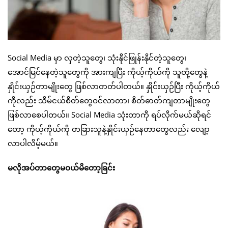
Social Media မှာ လှတဲ့သူတွေ၊ သုံးနိုင်ဖြုန်းနိုင်တဲ့သူတွေ၊
အောင်မြင်နေတဲ့သူတွေကို အားကျပြီး ကိုယ့်ကိုယ်ကို သူတို့တွေနဲ့
နှိုင်းယှဉ်တာမျိုးတွေ ဖြစ်လာတတ်ပါတယ်။ နှိုင်းယှဉ်ပြီး ကိုယ့်ကိုယ်
ကိုလည်း သိမ်ငယ်စိတ်တွေဝင်လာတာ၊ စိတ်ဓာတ်ကျတာမျိုးတွေ
ဖြစ်လာစေပါတယ်။ Social Media သုံးတာကို ရပ်လိုက်မယ်ဆိုရင်
တော့ ကိုယ့်ကိုယ်ကို တခြားသူနဲ့နှိုင်းယှဉ်နေတာတွေလည်း လျော့
လာပါလိမ့်မယ်။
မလိုအပ်တာတွေမဝယ်မိတော့ခြင်း