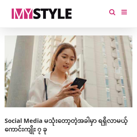
Skip
to
content
View
Larger
Image
Social Media မသုံးတော့တဲ့အခါမှာ ရရှိလာမယ့်
ကောင်းကျိုး ၇ ခု