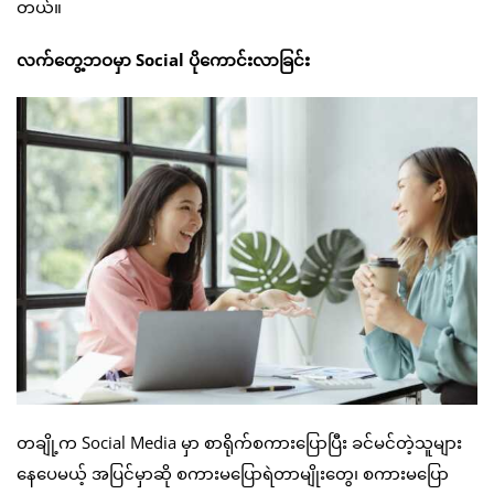
တယ်။
လက်တွေ့ဘဝမှာ Social ပိုကောင်းလာခြင်း
တချို့က Social Media မှာ စာရိုက်စကားပြောပြီး ခင်မင်တဲ့သူများ
နေပေမယ့် အပြင်မှာဆို စကားမပြောရဲတာမျိုးတွေ၊ စကားမပြော