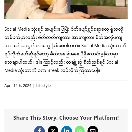
Social Media သုံးရင် အပျင်းပြေပြီး စိတ်ပျော်ရွှင်စရာတွေ ရှိသလို
တစ်ဖက်မှာလည်း စိတ်ဓာတ်ကျတာ၊ အားကျတာ၊ စိတ်အလိုမကျ
တာ၊ ဒေါသထွက်တာတွေ ဖြစ်စေပါတယ်။ Social Media သုံးတာကို
ရပ်လိုက်မယ်ဆိုရင်တော့ စိတ်အခြေအနေ ပိုမိုကောင်းမွန်လာမှာ
သေချာပါတယ်။ ဒါကြောင့်လည်း တချို့ဆို စိတ်ညစ်ရင် Social
Media သုံးတာကို ခဏ Break လုပ်လိုက်ကြတာပေါ့။
April 14th, 2024
|
Lifestyle
Share This Story, Choose Your Platform!