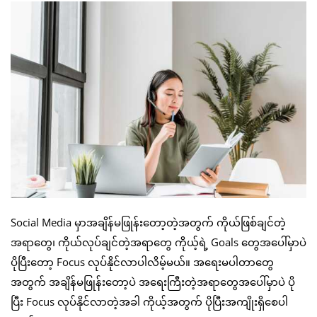
Social Media မှာအချိန်မဖြုန်းတော့တဲ့အတွက် ကိုယ်ဖြစ်ချင်တဲ့
အရာတွေ၊ ကိုယ်လုပ်ချင်တဲ့အရာတွေ ကိုယ့်ရဲ့ Goals တွေအပေါ်မှာပဲ
ပိုပြီးတော့ Focus လုပ်နိုင်လာပါလိမ့်မယ်။ အရေးမပါတာတွေ
အတွက် အချိန်မဖြုန်းတော့ပဲ အရေးကြီးတဲ့အရာတွေအပေါ်မှာပဲ ပို
ပြီး Focus လုပ်နိုင်လာတဲ့အခါ ကိုယ့်အတွက် ပိုပြီးအကျိုးရှိစေပါ