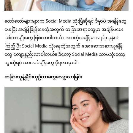
တော်တော်များများက Social Media သုံးပြီဆိုရင် ဒီမှာပဲ အချိန်တွေ
ပေးပြီး အချိန်ဖြုန်းနေတဲ့အတွက် တခြားအရာတွေမှာ အချိန်မပေး
ဖြစ်တာမျိုးတွေ ဖြစ်လာပါတယ်။ အားတဲ့အချိန်မှာလည်း ဖုန်းပဲ
ကြည့်ပြီး Social Media သုံးနေတဲ့အတွက် အေးဆေးအနားယူချိန်
တွေ လျော့နည်းလာပါတယ်။ ဒီတော့ Social Media သာမသုံးတော့
ဘူးဆိုရင် အားလပ်ချိန်တွေ ပိုရလာမှာပါ။
တခြားသူနဲ့နှိုင်းယှဉ်တာတွေလျော့လာခြင်း