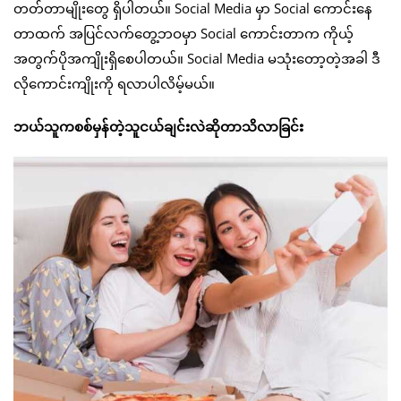
တတ်တာမျိုးတွေ ရှိပါတယ်။ Social Media မှာ Social ကောင်းနေ
တာထက် အပြင်လက်တွေ့ဘဝမှာ Social ကောင်းတာက ကိုယ့်
အတွက်ပိုအကျိုးရှိစေပါတယ်။ Social Media မသုံးတော့တဲ့အခါ ဒီ
လိုကောင်းကျိုးကို ရလာပါလိမ့်မယ်။
ဘယ်သူကစစ်မှန်တဲ့သူငယ်ချင်းလဲဆိုတာသိလာခြင်း