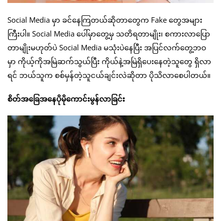
Social Media မှာ ခင်နေကြတယ်ဆိုတာတွေက Fake တွေအများ
ကြီးပါ။ Social Media ပေါ်မှာတွေ့မှ သတိရတာမျိုး၊ စကားလာပြော
တာမျိုးမဟုတ်ပဲ Social Media မသုံးပဲနေပြီး အပြင်လက်တွေ့ဘဝ
မှာ ကိုယ့်ကိုအမြဲဆက်သွယ်ပြီး ကိုယ်နဲ့အမြဲရှိပေးနေတဲ့သူတွေ ရှိလာ
ရင် ဘယ်သူက စစ်မှန်တဲ့သူငယ်ချင်းလဲဆိုတာ ပိုသိလာစေပါတယ်။
စိတ်အခြေအနေပိုမိုကောင်းမွန်လာခြင်း