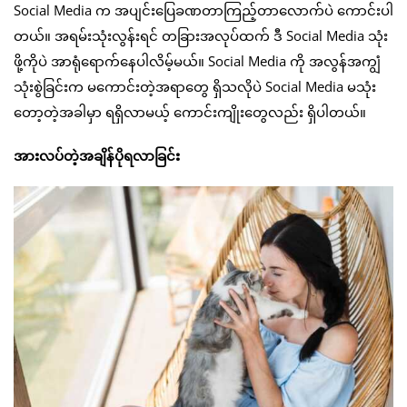
Social Media က အပျင်းပြေခဏတာကြည့်တာလောက်ပဲ ကောင်းပါ
တယ်။ အရမ်းသုံးလွန်းရင် တခြားအလုပ်ထက် ဒီ Social Media သုံး
ဖို့ကိုပဲ အာရုံရောက်နေပါလိမ့်မယ်။ Social Media ကို အလွန်အကျွံ
သုံးစွဲခြင်းက မကောင်းတဲ့အရာတွေ ရှိသလိုပဲ Social Media မသုံး
တော့တဲ့အခါမှာ ရရှိလာမယ့် ကောင်းကျိုးတွေလည်း ရှိပါတယ်။
အားလပ်တဲ့အချိန်ပိုရလာခြင်း