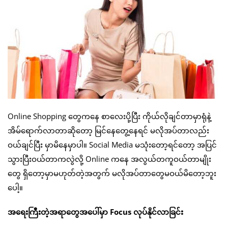
Online Shopping တွေကနေ စာလေးပို့ပြီး ကိုယ်လိုချင်တာမှာရုံနဲ့
အိမ်ရောက်လာတာဆိုတော့ မြင်နေတွေ့နေရင် မလိုအပ်တာလည်း
ဝယ်ချင်ပြီး မှာမိနေမှာပါ။ Social Media မသုံးတော့ရင်တော့ အပြင်
သွားပြီးဝယ်တာကလွဲလို့ Online ကနေ အလွယ်တကူဝယ်တာမျိုး
တွေ ရှိတော့မှာမဟုတ်တဲ့အတွက် မလိုအပ်တာတွေမဝယ်မိတော့ဘူး
ပေါ့။
အရေးကြီးတဲ့အရာတွေအပေါ်မှာ Focus လုပ်နိုင်လာခြင်း