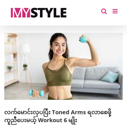
Skip
to
content
View
Larger
Image
လက်မောင်းလှပပြီး Toned Arms ရလာစေဖို့
ကူညီပေးမယ့် Workout 6 မျိုး