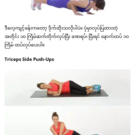
ဒီလေ့ကျင့်ခန်းကတော့ ဒိုက်ထိုးသလိုပါပဲ။ ပုံမှာလုပ်ပြထားတဲ့
အတိုင်း ၁၀ ကြိမ်ဆက်တိုက်လုပ်ပြီး ခဏရပ်၊ ပြီးရင် နောက်ထပ် ၁၀
ကြိမ် ထပ်လုပ်ပေးပါ။
Triceps Side Push-Ups