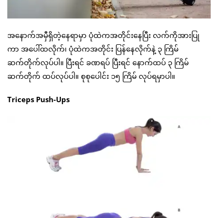
အနောက်အမှီရှိတဲ့နေရာမှာ ပုံထဲကအတိုင်းနေပြီး လက်ကိုအားပြု
ကာ အပေါ်ထလိုက်၊ ပုံထဲကအတိုင်း ပြန်နေလိုက်နဲ့ ၃ ကြိမ်
ဆက်တိုက်လုပ်ပါ။ ပြီးရင် ခဏရပ် ပြီးရင် နောက်ထပ် ၃ ကြိမ်
ဆက်တိုက် ထပ်လုပ်ပါ။ စုစုပေါင်း ၁၅ ကြိမ် လုပ်ရမှာပါ။
Triceps Push-Ups