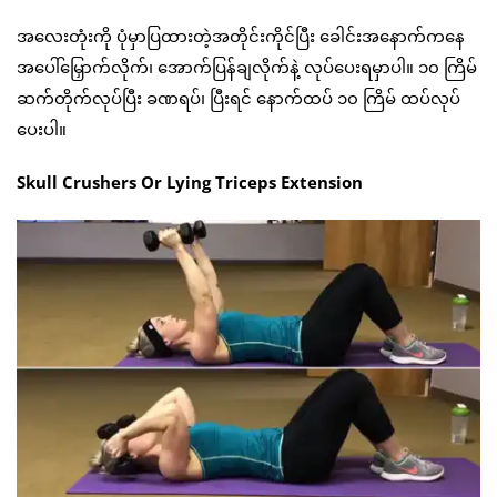
အလေးတုံးကို ပုံမှာပြထားတဲ့အတိုင်းကိုင်ပြီး ခေါင်းအနောက်ကနေ
အပေါ်မြှောက်လိုက်၊ အောက်ပြန်ချလိုက်နဲ့ လုပ်ပေးရမှာပါ။ ၁၀ ကြိမ်
ဆက်တိုက်လုပ်ပြီး ခဏရပ်၊ ပြီးရင် နောက်ထပ် ၁၀ ကြိမ် ထပ်လုပ်
ပေးပါ။
Skull Crushers Or Lying Triceps Extension