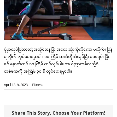
ပုံမှာလုပ်ပြထားတဲ့အတိုင်းနေပြီး အလေးတုံးကိုကိုင်ကာ မလိုက်၊ ပြန်
ချလိုက် လုပ်ပေးရမှာပါ။ ၁၀ ကြိမ် ဆက်တိုက်လုပ်ပြီး ခဏရပ်၊ ပြီး
ရင် နောက်ထပ် ၁၀ ကြိမ် ထပ်လုပ်ပါ။ ဘယ်ညာတစ်လှည့်စီ
တစ်ဖက်ကို အကြိမ် ၃၀ စီ လုပ်ပေးရမှာပါ။
April 13th, 2023
|
Fitness
Share This Story, Choose Your Platform!