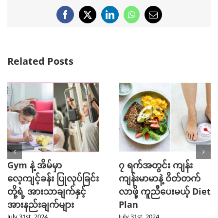
Facebook
X
LinkedIn
WhatsApp
Email
Related Posts
Gym နဲ့ အိမ်မှာ
၇ ရက်အတွင်း ကျန်း
လေ့ကျင့်ခန်း ပြုလုပ်ခြင်း
ကျန်းမာမာနဲ့ ဝိတ်တက်
တို့ရဲ့ အားသာချက်နှင့်
လာဖို့ ကူညီပေးမယ့် Diet
အားနည်းချက်များ
Plan
July 31st, 2024
July 31st, 2024