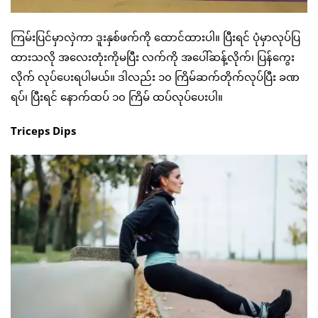
ကြမ်းပြင်မှာလှဲကာ ဒူးနှစ်ဖက်ကို ထောင်ထားပါ။ ပြီးရင် ပုံမှာလုပ်ပြ
ထားသလို အလေးတုံးကိုမပြီး လက်ကို အပေါ်ဆန့်လိုက်၊ ပြန်ကွေး
လိုက် လုပ်ပေးရပါမယ်။ ဒါလည်း ၁၀ ကြိမ်ဆက်တိုက်လုပ်ပြီး ခဏ
ရပ်၊ ပြီးရင် နောက်ထပ် ၁၀ ကြိမ် ထပ်လုပ်ပေးပါ။
Triceps Dips