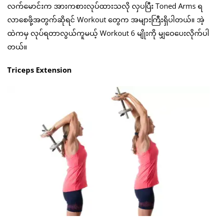
လက်မောင်းက အားကစားလုပ်ထားသလို လှပပြီး Toned Arms ရ
လာစေဖို့အတွက်ဆိုရင် Workout တွေက အများကြီးရှိပါတယ်။ အဲ့
ထဲကမှ လုပ်ရတာလွယ်ကူမယ့် Workout 6 မျိုးကို မျှဝေပေးလိုက်ပါ
တယ်။
Triceps Extension