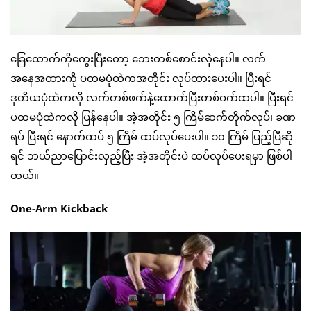
ခြေထောက်ကိုကွေးပြီးတော့ ဘေးတစ်စောင်းလှဲနေပါ။ လက်
အနေအထားကို ပထမပုံထဲကအတိုင်း လုပ်ထားပေးပါ။ ပြီးရင်
ဒုတိယပုံထဲကလို လက်တစ်ဖက်နဲ့ထောက်ပြီးတစ်ဝက်ထပါ။ ပြီးရင်
ပထမပုံထဲကလို ပြန်နေပါ။ အဲ့အတိုင်း ၅ ကြိမ်ဆက်တိုက်လုပ်၊ ခဏ
ရပ် ပြီးရင် နောက်ထပ် ၅ ကြိမ် ထပ်လုပ်ပေးပါ။ ၁၀ ကြိမ် ပြည့်ပြီဆို
ရင် ဘယ်ညာပြောင်းလှည့်ပြီး အဲ့အတိုင်းပဲ ထပ်လုပ်ပေးရမှာ ဖြစ်ပါ
တယ်။
One-Arm Kickback