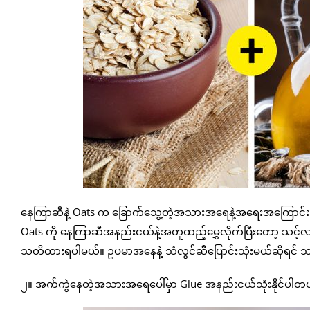
နေကြာဆီနဲ့ Oats က ခြောက်သွေ့တဲ့အသားအရေနဲ့အရေးအကြောင်းဖြစ
Oats ကို နေကြာဆီအနည်းငယ်နဲ့အတူထည့်မွှေလိုက်ပြီးတော့ သင့်လက်
သတိထားရပါမယ်။ ဥပမာအနေနဲ့ သံလွင်ဆီပြောင်းသုံးမယ်ဆိုရင် သင
၂။ အက်ကွဲနေတဲ့အသားအရေပေါ်မှာ Glue အနည်းငယ်သုံးနိုင်ပါတ