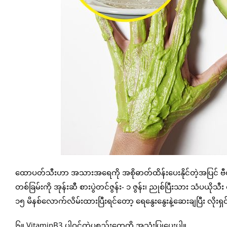
ထောပတ်သီးဟာ အသားအရေကို အစိုဓာတ်ထိန်းပေးနိုင်တဲ့အပြင် ဗ
တစ်ခြမ်းကို အုန်းဆီ စားပွဲတင်ဇွန်း- ၁ ဇွန်း၊ ညုစ်ပြီးသား သံပယိုသီး 
၁၅ မိနစ်လောက်လိမ်းထားပြီးရင်တော့ ရေနွေးနွေးနဲ့ဆေးချပြီး လိုးရှင
၆။ VitaminB3 ပါဝင်တဲ့ပစ္စည်းတွေကို အသုံးပြုပေးပါ။