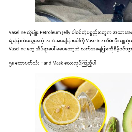
Vaseline လိုမျိုး Petroleum Jelly ပါဝင်တဲ့ပစ္စည်းတွေက အသားအ
ရဲ့ခြောက်သွေ့နေတဲ့ လက်အရေပြားပေါ်ကို Vaseline လိမ်းပြီး ချ
Vaseline တွေ အိပ်ရာပေါ် မပေတော့ဘဲ လက်အရေပြားကိုစိမ့်ဝင်သွာ
၅။ ထောပတ်သီး Hand Mask လေးလုပ်ကြည့်ပါ