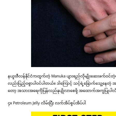
နယူးဇီလန်နိုင်ငံကထွက်တဲ့ Manuka ပျားရည်လိုမျိုးဆေးဖက်ဝင်တဲ
လည်းပြည့်ဝစွာပါဝင်ပါတယ်။ ဒါကြောင့် သင့်ရဲ့ခြောက်သွေ့နေတဲ့
တော့ အသားအရေကိုပြန်လည်နုပျိုလာစေဖို့ အထောက်အကူပြုပါလိ
၄။ Petroleum Jelly လိမ်းပြီး လက်အိပ်စွပ်အိပ်ပါ