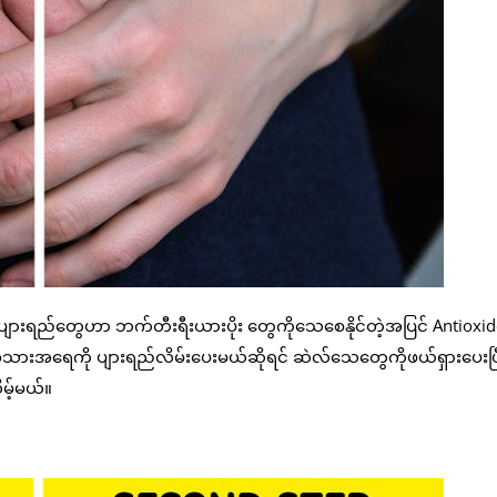
့ပျားရည်တွေဟာ ဘက်တီးရီးယားပိုး တွေကိုသေစေနိုင်တဲ့အပြင် Antioxid
 အသားအရေကို ပျားရည်လိမ်းပေးမယ်ဆိုရင် ဆဲလ်သေတွေကိုဖယ်ရှားပေးပြ
မ့်မယ်။