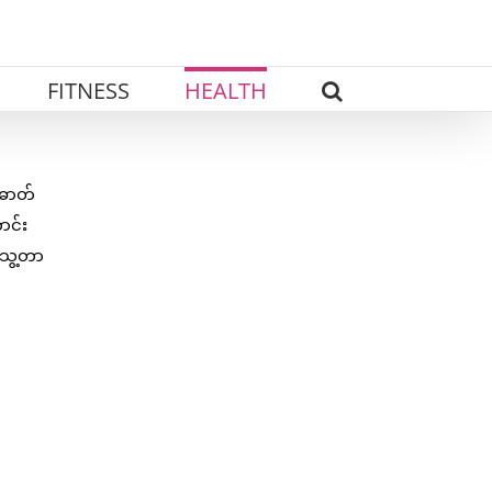
FITNESS
HEALTH
ဓာတ်
ာင်း
သွေ့တာ