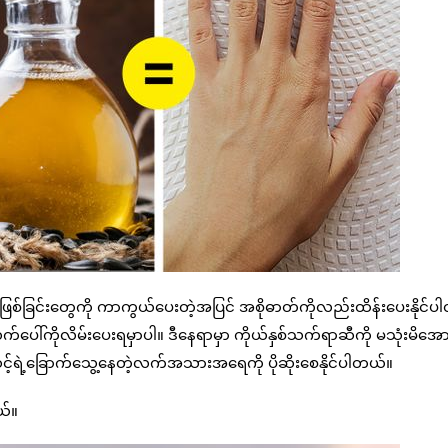
်ခြင်းတွေကို ကာကွယ်ပေးတဲ့အပြင် အစိုဓာတ်ကိုလည်းထိန်းပေးနိုင်ပ
ပေါ်ကိုလိမ်းပေးရမှာပါ။ ဒီနေရာမှာ ကိုယ်နှစ်သက်ရာဆီကို မသုံးမိအော
့်ရဲ့ခြောက်သွေ့နေတဲ့လက်အသားအရေကို ပိုဆိုးစေနိုင်ပါတယ်။
ယ်။