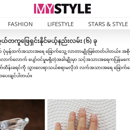
FASHION
LIFESTYLE
STARS & STYLE
ဖြေရှင်းနိုင်မယ့်နည်းလမ်း (၆) ခု
ပုံမှန်ထက်အသားအရေ ခြောက်သွေ့ လာတာမျိုးဖြစ်တတ်ပါတယ်။ အစို
ံလောက်လောက် ပျော်ဝင်မှုမရှိတဲ့အခါမျိုးမှာ သင့်အသားအရေကပြန်မကေ
စိုဓာတ်ထိန်းခရင်ကို သွားလေရာသယ်စရာမလိုဘဲ လက်အသားအရေ ခြောက်
ှဝေပေးချင်ပါတယ်။