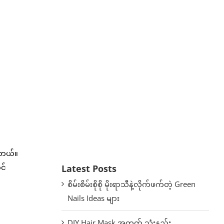
ါတယ်။
င်
Latest Posts
စိမ်းစိမ်းစိုစို မိုးရာသီနဲ့လိုက်ဖက်တဲ့ Green
Nails Ideas များ
DIY Hair Mask အတွက် သုံးနည်း