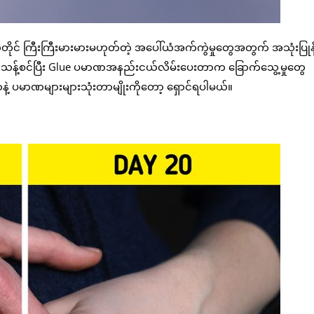
တိုင် ကြီးကြီးမားမားမဟုတ်တဲ့ အပေါ်ယံအက်ကွဲမှုတွေအတွက် အသုံးပြုနိ
သန့်စင်ပြီး Glue ပမာဏအနည်းငယ်လိမ်းပေးတာက ခြောက်သွေ့မှုတွေ
ပမာဏများများသုံးတာမျိုးကိုတော့ ရှောင်ရပါမယ်။