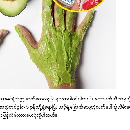
ီတာမင်နဲ့သတ္တုဓာတ်တွေလည်း များစွာပါဝင်ပါတယ်။ ထောပတ်သီးအမှည့
စားပွဲတင်ဇွန်း- ၁ ဇွန်းတို့နဲ့ရောပြီး သင့်ရဲ့ခြောက်သွေ့တဲ့လက်ပေါ်ကိုလိမ်း
်းပြန်လိမ်းထားပေးဖို့လိုပါတယ်။