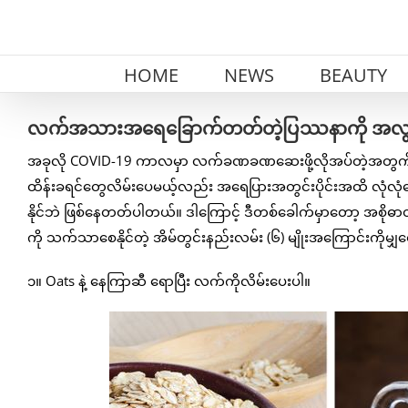
Skip
to
content
HOME
NEWS
BEAUTY
လက်အသားအရေခြောက်တတ်တဲ့ပြဿနာကို အလွယ်တကူ
အခုလို COVID-19 ကာလမှာ လက်ခဏခဏဆေးဖို့လိုအပ်တဲ့အတွက် 
ထိန်းခရင်တွေလိမ်းပေမယ့်လည်း အရေပြားအတွင်းပိုင်းအထိ လုံလု
နိုင်ဘဲ ဖြစ်နေတတ်ပါတယ်။ ဒါကြောင့် ဒီတစ်ခေါက်မှာတော့ အ
ကို သက်သာစေနိုင်တဲ့ အိမ်တွင်းနည်းလမ်း (၆) မျိုးအကြောင်းကိုမျ
၁။ Oats နဲ့ နေကြာဆီ ရောပြီး လက်ကိုလိမ်းပေးပါ။