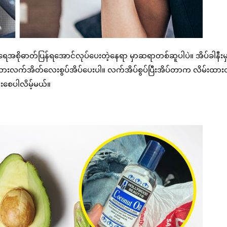
ရေအစိုဓာတ်ပြန်ရအောင်လုပ်ပေးတဲ့နေရာ မှာဆရာတစ်ဆူပါပဲ။ အိပ်ခါနီးမှ
ည်သားလက်အိတ်လေးစွပ်အိပ်ပေးပါ။ လက်အိပ်စွပ်ပြီးအိပ်တာက လိမ်းထားတ
းစေပါလိမ့်မယ်။