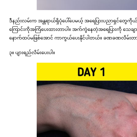
ဒီနည်းလမ်းက အန္တရာယ်ရှိပုံပေါ်ပေမယ့် အရေပြားပညာရှင်တွေကိုယ်
ကြောင်းကိုအကြံပေးထားတာပါ။ အက်ကွဲနေတဲ့အရေပြားကို သေချာ
နောက်ထပ်မဖြစ်အောင် ကာကွယ်ပေးနိုင်ပါတယ်။ ခဏခဏလိမ်းတာနဲ့ 
၃။ ပျားရည်လိမ်းပေးပါ။