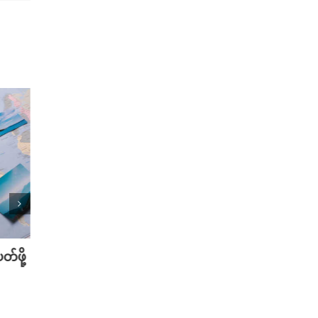
်ဖို့
သြဂုတ်လမှာ စောင့်ကြည့်သင့်တဲ့ K-
အိပ်ရေ
Dramas အသစ်များ
အကောင်
August 1st, 2025
July 18t