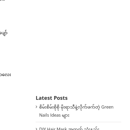
ျော်
ိတာလေး
Latest Posts
စိမ်းစိမ်းစိုစို မိုးရာသီနဲ့လိုက်ဖက်တဲ့ Green
Nails Ideas များ
DIY Hair Mask အတွက် သုံးနည်း