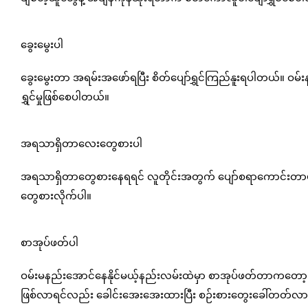
ခွေးမွေးပါ
ခွေးမွေးတာ အရမ်းအဖော်ရပြီး စိတ်ပျော်ရွှင်ကြည်နူးရပါတယ်။ ဝမ်
ရွှင်မှုဖြစ်စေပါတယ်။
အရသာရှိတာလေးတွေစားပါ
အရသာရှိတာတွေစားနေရရင် လူတိုင်းအတွက် ပျော်စရာကောင်းတာပါပဲ။
တွေစားလိုက်ပါ။
စာအုပ်ဖတ်ပါ
ဝမ်းမနည်းအောင်နေနိုင်မယ့်နည်းလမ်းထဲမှာ စာအုပ်ဖတ်တာကတော့ 
ဖြစ်လာရင်လည်း ခေါင်းအေးအေးထားပြီး စဉ်းစားတွေးခေါ်တတ်လ