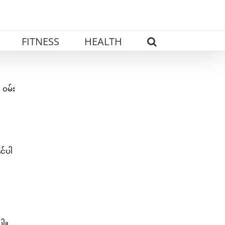
FITNESS
HEALTH
 ဝမ်း
င်ပါ
ပါ။