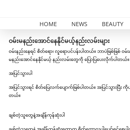
Skip
to
content
HOME
NEWS
BEAUTY
ဝမ်းမနည်းအောင်နေနိုင်မယ့်နည်းလမ်းများ
ဝမ်းနည်းနေရင် စိတ်ရော၊ လူရောပင်ပန်းပါတယ်။ ဘာပဲဖြစ်ဖြစ် ဝမ်း
မနည်းအောင်နေနိုင်မယ့် နည်းလမ်းတွေကို ပြောပြပေးလိုက်ပါတယ်။
အပြင်သွားပါ
အပြင်သွားရင် စိတ်ပြေလက်ပျောက်ဖြစ်ပါတယ်။ အပြင်သွားပြီး ကိုယ်လ
တယ်။
ချစ်တဲ့သူတွေနဲ့အချိန်ကုန်ဆုံးပါ
ချစ်တဲ့သူတွေနဲ့ အချိန်ကုန်ဆုံးရတာက စိတ်ကောလူပါပျော်ရွှင်စေပါတ