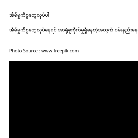
အိမ်မှုကိစ္စတွေလုပ်ပါ
အိမ်မှုကိစ္စတွေလုပ်နေရင် အာရုံစူးစိုက်မှုရှိနေတဲ့အတွက် ဝမ်းနည်းန
Photo Source : www.freepik.com