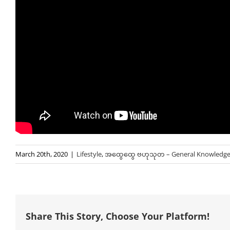
March 20th, 2020
|
Lifestyle
,
အထွေထွေ ဗဟုသုတ – General Knowledg
Share This Story, Choose Your Platform!