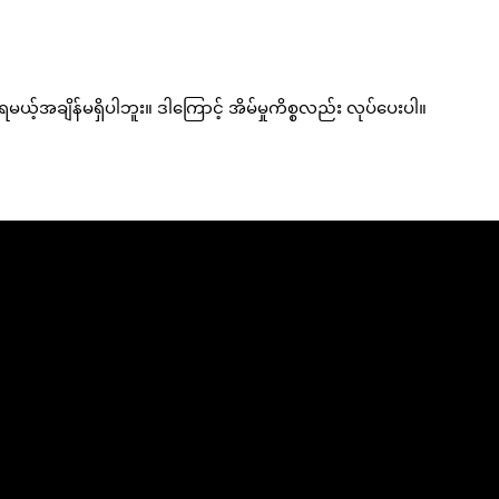
ေရမယ့်အချိန်မရှိပါဘူး။ ဒါကြောင့် အိမ်မှုကိစ္စလည်း လုပ်ပေးပါ။