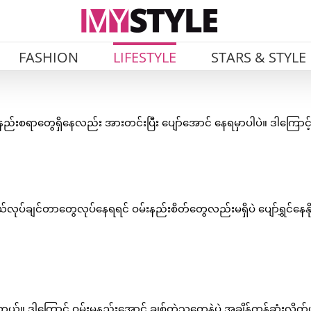
FASHION
LIFESTYLE
STARS & STYLE
နည်းစရာတွေရှိနေလည်း အားတင်းပြီး ပျော်အောင် နေရမှာပါပဲ။ ဒါကြောင့်
ုပ်ချင်တာတွေလုပ်နေရရင် ဝမ်းနည်းစိတ်တွေလည်းမရှိပဲ ပျော်ရွှင်နေနို
ယ်။ ဒါကြောင့် ဝမ်းမနည်းအောင် ချစ်တဲ့သူတွေနဲ့ပဲ အချိန်ကုန်ဆုံးလိုက်