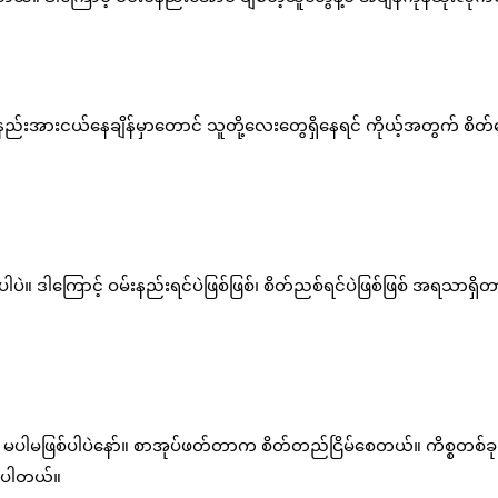
းနည်းအားငယ်နေချိန်မှာတောင် သူတို့လေးတွေရှိနေရင် ကိုယ့်အတွက် စိတ်ပ
 ဒါကြောင့် ဝမ်းနည်းရင်ပဲဖြစ်ဖြစ်၊ စိတ်ညစ်ရင်ပဲဖြစ်ဖြစ် အရသာရှ
မပါမဖြစ်ပါပဲနော်။ စာအုပ်ဖတ်တာက စိတ်တည်ငြိမ်စေတယ်။ ကိစ္စတစ်ခု
ာပါတယ်။