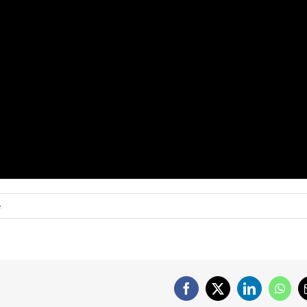
e
Facebook
X
LinkedIn
What