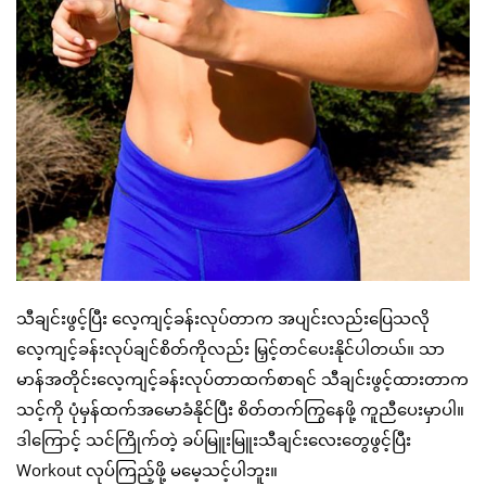
သီချင်းဖွင့်ပြီး လေ့ကျင့်ခန်းလုပ်တာက အပျင်းလည်းပြေသလို
လေ့ကျင့်ခန်းလုပ်ချင်စိတ်ကိုလည်း မြှင့်တင်ပေးနိုင်ပါတယ်။ သာ
မာန်အတိုင်းလေ့ကျင့်ခန်းလုပ်တာထက်စာရင် သီချင်းဖွင့်ထားတာက
သင့်ကို ပုံမှန်ထက်အမောခံနိုင်ပြီး စိတ်တက်ကြွနေဖို့ ကူညီပေးမှာပါ။
ဒါကြောင့် သင်ကြိုက်တဲ့ ခပ်မြူးမြူးသီချင်းလေးတွေဖွင့်ပြီး
Workout လုပ်ကြည့်ဖို့ မမေ့သင့်ပါဘူး။