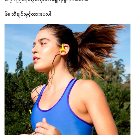
၆။ သီချင်းဖွင့်ထားပေးပါ