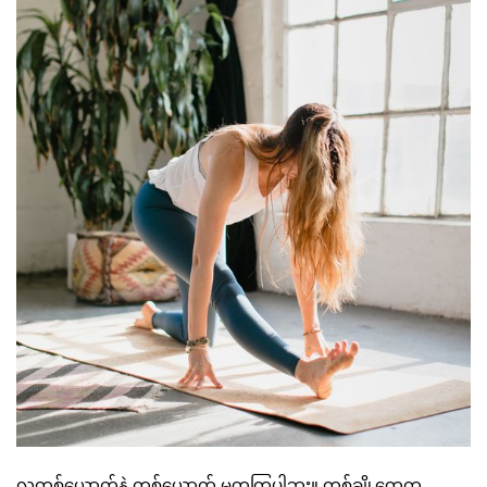
လူတစ်ယောက်နဲ့ တစ်ယောက် မတူကြပါဘူး။ တစ်ချို့တွေက