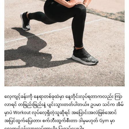
လေ့ကျင့်ခန်းကို နေရာတစ်ခုထဲမှာ နေ့တိုင်းလုပ်ရတာကလည်း ကြာ
လာရင် တဖြည်းဖြည်းနဲ့ ပျင်းသွားတတ်ပါတယ်။ ဥပမာ သင်က အိမ်
မှာပဲ Workout လုပ်လေ့ရှိတဲ့သူဆိုရင် အပြောင်းအလဲဖြစ်အောင်
အပြင်ထွက်ပြေးတာ၊ စက်ဘီးထွက်စီးတာ ဒါမှမဟုတ် Gym မှာ
လေ့ကျင့်ခန်းသွားလုပ်တာမျိုး ပြုလုပ်ပေးပါ။