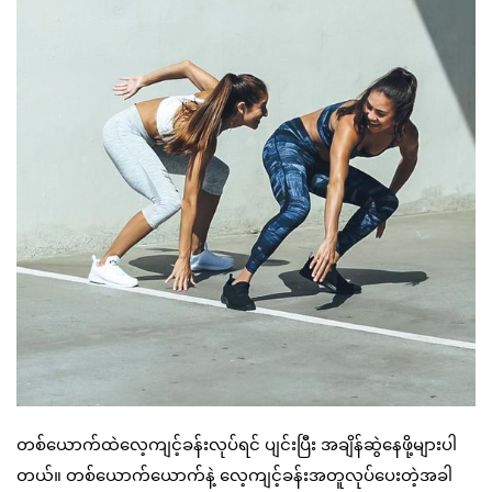
တစ်ယောက်ထဲလေ့ကျင့်ခန်းလုပ်ရင် ပျင်းပြီး အချိန်ဆွဲနေဖို့များပါ
တယ်။ တစ်ယောက်ယောက်နဲ့ လေ့ကျင့်ခန်းအတူလုပ်ပေးတဲ့အခါ