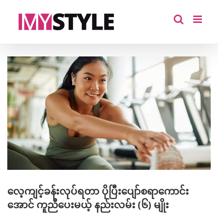
Skip
to
content
View
Larger
Image
လေ့ကျင့်ခန်းလုပ်ရတာ ပိုပြီးပျော်စရာကောင်း
အောင် ကူညီပေးမယ့် နည်းလမ်း (၆) မျိုး