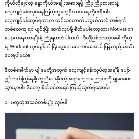
ကိုယ်လိုချင်တဲ့ ခန္ဓာကိုယ်အချိုးအစားရဖို့ ကြိုးကြိုးစားစားနဲ့
လေ့ကျင့်ခန်းလုပ်နေကြတဲ့သူတွေရှိလား။ နေ့တိုင်းနီးပါး
လေ့ကျင့်ခန်းလုပ်ရတာက ထင်သလောက်မလွယ်သလို တစ်ရက်
တစ်လေကျရင် ပျင်းပြီး ဆက်လုပ်ဖို့ စိတ်မပါတော့တာ၊ Motivation
ပျောက်နေတာမျိုးနဲ့ ကြုံရတတ်ပါတယ်။ ဒီလိုဖြစ်လာတဲ့အခါ ကိုယ့်
ရဲ့ Workout လုပ်ချိန်ကို ငြီးငွေ့စရာမကောင်းအောင် ပြန်လည်ဖန်တီး
ပေးရပါမယ်။
ဒီတစ်ခေါက်မှာ ပျိုမေတို့အတွက် လေ့ကျင့်ခန်းလုပ်တဲ့အချိန် ပျော်
ရွှင်တက်ကြွနေဖို့ ကူညီပေးနိုင်တဲ့အရာတွေအကြောင်းကို မျှဝေပေး
သွားမှာပါ။ ဒီတော့ စိတ်ဝင်စားရင် ကြည့်လိုက်ရအောင်။
၁။ မတူတဲ့အသစ်တစ်မျိုး လုပ်ပါ