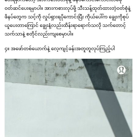
ဝတ်ဆင်ပေးရမှာပါ။ အားကစားလုပ်ဖို့ သီးသန့်ထုတ်ထားတဲ့ဝတ်စုံနဲ့
ဖိနပ်တွေက သင့်ကို လှုပ်ရှားရပိုကောင်းပြီး ကိုယ်ပေါ်က ချွေးကိုစုပ်
ယူပေးတာကြောင် ချွေးနံ့လည်းထိန်းရာရောက်သလို သက်တောင့်
သက်သာနဲ့ စတိုင်လည်းကျစေမှာပါ။
၄။ အဖော်တစ်ယောက်နဲ့ လေ့ကျင့်ခန်းအတူတူလုပ်ကြည့်ပါ