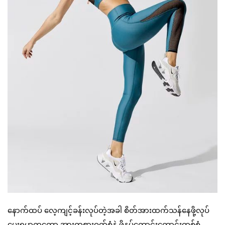
နောက်ထပ် လေ့ကျင့်ခန်းလုပ်တဲ့အခါ စိတ်အားထက်သန်နေဖို့လုပ်
ပေးရမှာကတော့ အားကစားဝတ်စုံနဲ့ ဖိနပ်ကောင်းကောင်းတစ်စုံ