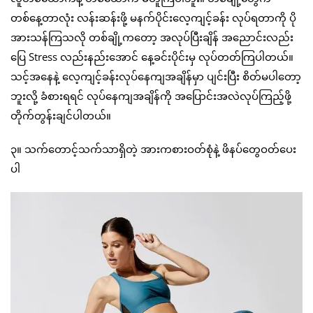
တစ်နေ့တာလုံး လန်းဆန်းဖို့ မနက်ပိုင်းလေ့ကျင့်ခန်း လုပ်ရတာကို ပို
အားသန်ကြသလို တစ်ချို့ကတော့ အလုပ်ပြီးချိန် အညောင်းလည်း
ပြေ Stress လည်းနည်းအောင် နေ့ခင်းပိုင်းမှ လုပ်တတ်ကြပါတယ်။
သင့်အနေနဲ့ လေ့ကျင့်ခန်းလုပ်နေကျအချိန်မှာ ပျင်းပြီး စိတ်မပါတော့
ဘူးလို့ ခံစားရရင် လုပ်နေကျအချိန်ကို အပြောင်းအလဲလုပ်ကြည့်ဖို့
တိုက်တွန်းချင်ပါတယ်။
၃။ သက်တောင့်သက်သာရှိတဲ့ အားကစားဝတ်စုံနဲ့ ဖိနပ်တွေဝတ်ပေး
ပါ