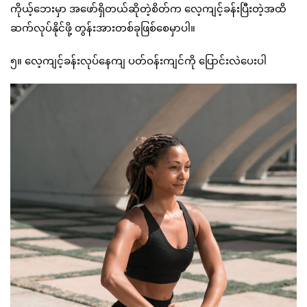
ကိုယ့်ဘေးမှာ အဖော်ရှိတယ်ဆိုတဲ့စိတ်က လေ့ကျင့်ခန်းပြီးတဲ့အထိ
ဆက်လုပ်နိုင်ဖို့ တွန်းအားတစ်ခုဖြစ်စေမှာပါ။
၅။ လေ့ကျင့်ခန်းလုပ်နေကျ ပတ်ဝန်းကျင်ကို ပြောင်းလဲပေးပါ