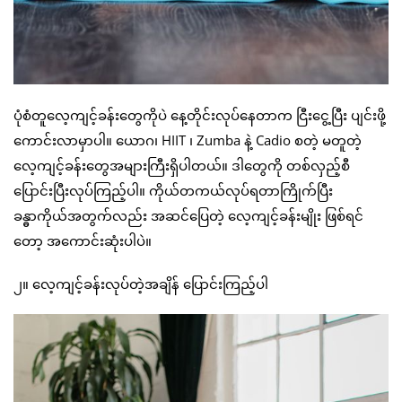
ပုံစံတူလေ့ကျင့်ခန်းတွေကိုပဲ နေ့တိုင်းလုပ်နေတာက ငြီးငွေ့ပြီး ပျင်းဖို့
ကောင်းလာမှာပါ။ ယောဂ၊ HIIT ၊ Zumba နဲ့ Cadio စတဲ့ မတူတဲ့
လေ့ကျင့်ခန်းတွေအများကြီးရှိပါတယ်။ ဒါတွေကို တစ်လှည့်စီ
ပြောင်းပြီးလုပ်ကြည့်ပါ။ ကိုယ်တကယ်လုပ်ရတာကြိုက်ပြီး
ခန္ဓာကိုယ်အတွက်လည်း အဆင်ပြေတဲ့ လေ့ကျင့်ခန်းမျိုး ဖြစ်ရင်
တော့ အကောင်းဆုံးပါပဲ။
၂။ လေ့ကျင့်ခန်းလုပ်တဲ့အချိန် ပြောင်းကြည့်ပါ