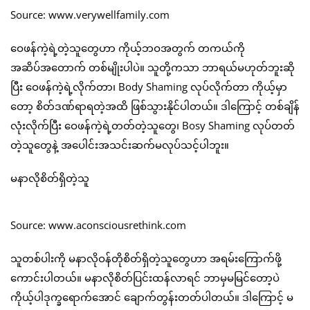
Source: www.verywellfamily.com
ဝေဖန်ကဲ့ရဲ့တဲ့သူတွေဟာ ကိုယ့်ဘဝအတွက် တကယ်ကို
အဆိပ်အတောက် တစ်မျိုးပါပဲ။ သူတို့ကသာ ဘာရယ်မဟုတ်ဘူးဆို
ပြီး ဝေဖန်ကဲ့ရဲ့လိုက်တာ၊ Body Shaming လုပ်လိုက်တာ ကိုယ့်မှာ
တော့ စိတ်ဒဏ်ရာရတဲ့အထိ ဖြစ်သွားနိုင်ပါတယ်။ ဒါကြောင့် တစ်ချိန်
လုံးလိုက်ပြီး ဝေဖန်ကဲ့ရဲ့တတ်တဲ့သူတွေ၊ Bosy Shaming လုပ်တတ်
တဲ့သူတွေနဲ့ အပေါင်းအသင်းဆက်မလုပ်သင့်ပါဘူး။
မနာလိုစိတ်ရှိတဲ့သူ
Source: www.aconsciousrethink.com
သူတစ်ပါးကို မနာလိုဝန်တိုစိတ်ရှိတဲ့သူတွေဟာ အရမ်းကြောက်ဖို့
ကောင်းပါတယ်။ မနာလိုစိတ်ပြင်းထန်လာရင် ဘာမှမမြင်တော့ပဲ
ကိုယ့်ပါဒုက္ခရောက်အောင် ချောက်တွန်းတတ်ပါတယ်။ ဒါကြောင့် မ