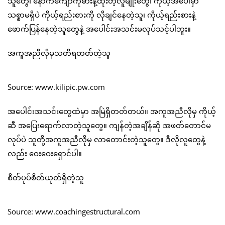
သူတွေ၊ နောက်ကျောကိုဓားနဲ့ထိုးတဲ့လူမျိုးတွေ၊ ကိုယ့်အပေါ်မှာ
သစ္စာမရှိပဲ ကိုယ့်ရည်းစားကို လိုချင်နေတဲ့သူ၊ ကိုယ့်ရည်းစားနဲ့
ဖောက်ပြန်နေတဲ့သူတွေနဲ့ အပေါင်းအသင်းမလုပ်သင့်ပါဘူး။
အကူအညီလိုမှသတိရတတ်တဲ့သူ
Source: www.kilipic.pw.com
အပေါင်းအသင်းတွေထဲမှာ အမြဲရှိတတ်တယ်။ အကူအညီလိုမှ ကိုယ့်
ဆီ အပြေးရောက်လာတဲ့သူတွေ။ ကျန်တဲ့အချိန်ဆို အဖတ်တောင်မ
လုပ်ပဲ သူတို့အကူအညီလိုမှ လာတောင်းတဲ့သူတွေ။ ဒီလိုလူတွေနဲ့
လည်း ဝေးဝေးရှောင်ပါ။
စိတ်ပုပ်စိတ်ယုတ်ရှိတဲ့သူ
Source: www.coachingestructural.com