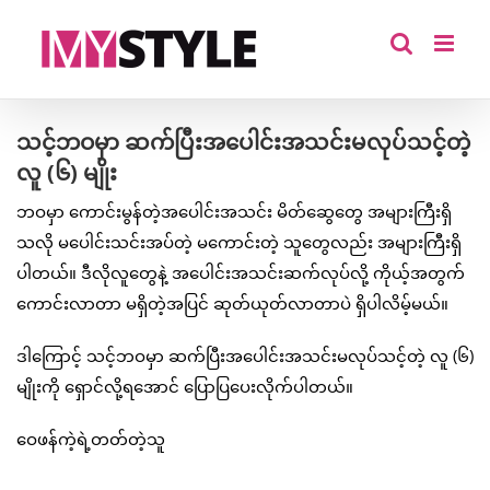
Skip
to
content
သင့်ဘဝမှာ ဆက်ပြီးအပေါင်းအသင်းမလုပ်သင့်တဲ့
လူ (၆) မျိုး
ဘဝမှာ ကောင်းမွန်တဲ့အပေါင်းအသင်း မိတ်ဆွေတွေ အများကြီးရှိ
သလို မပေါင်းသင်းအပ်တဲ့ မကောင်းတဲ့ သူတွေလည်း အများကြီးရှိ
ပါတယ်။ ဒီလိုလူတွေနဲ့ အပေါင်းအသင်းဆက်လုပ်လို့ ကိုယ့်အတွက်
ကောင်းလာတာ မရှိတဲ့အပြင် ဆုတ်ယုတ်လာတာပဲ ရှိပါလိမ့်မယ်။
ဒါကြောင့် သင့်ဘဝမှာ ဆက်ပြီးအပေါင်းအသင်းမလုပ်သင့်တဲ့ လူ (၆)
မျိုးကို ရှောင်လို့ရအောင် ပြောပြပေးလိုက်ပါတယ်။
ဝေဖန်ကဲ့ရဲ့တတ်တဲ့သူ