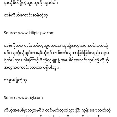
နာလိုစိတ်ရှိတဲ့သူတွေကို ရှောင်ပါ။
တစ်ကိုယ်ကောင်းဆန်တဲ့သူ
Source: www.kilipic.pw.com
တစ်ကိုယ်ကောင်းဆန်တဲ့သူတွေဟာ သူတို့အတွက်ကောင်းမယ်ဆို
ရင်၊ သူတို့လိုချင်တာရဖို့ဆိုရင် တစ်ဖက်လူဘာဖြစ်ဖြစ်လည်း ဂရုမ
စိုက်ပါဘူး။ ဒါကြောင့် ဒီလိုလူမျိုးနဲ့ အပေါင်းအသင်းလုပ်လို့ ကိုယ့်
အတွက်ကောင်းလာတာ မရှိပါဘူး။
သစ္စာမရှိတဲ့သူ
Source: www.agl.com
ကိုယ့်အပေါ်မှာသစ္စာမရှိပဲ တစ်ဖက်လူကိုသွားပြီး ကုန်းချောတတ်တဲ့