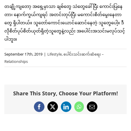
တချို့ကျတော့ အရှေ့မှာသာ ချစ်တွေ သဲတွေခေါ်ပြီး ကောင်းပြနေ
တာ၊ နောက်ကွယ်ကျရင် အတင်းတုပ်ပြီး မကောင်းစိတ်မွေးနေတာ
တွေ ရှိပါတယ်။ သူတော်ကောင်းယောင်ဆောင်နေတဲ့ သူတွေပေါ့။ ဒီ
လိုစိတ်ပုပ်စိတ်ယုတ်ရှိတဲ့သူတွေနဲ့လည်း အပေါင်းအသင်းမလုပ်သင့်
ပါဘူး။
September 17th, 2019
|
Lifestyle
,
ပေါင်းသင်းဆက်ဆံရေး –
Relationships
Share This Story, Choose Your Platform!
Facebook
X
LinkedIn
WhatsApp
Email