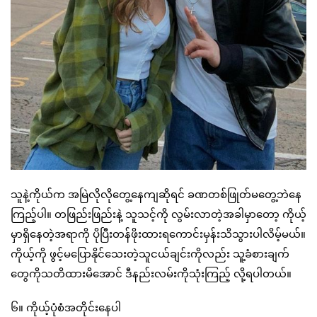
သူနဲ့ကိုယ်က အမြဲလိုလိုတွေ့နေကျဆိုရင် ခဏတစ်ဖြုတ်မတွေ့ဘဲနေ
ကြည့်ပါ။ တဖြည်းဖြည်းနဲ့ သူသင့်ကို လွမ်းလာတဲ့အခါမှာတော့ ကိုယ့်
မှာရှိနေတဲ့အရာကို ပိုပြီးတန်ဖိုးထားရကောင်းမှန်းသိသွားပါလိမ့်မယ်။
ကိုယ့်ကို ဖွင့်မပြောနိုင်သေးတဲ့သူငယ်ချင်းကိုလည်း သူ့ခံစားချက်
တွေကိုသတိထားမိအောင် ဒီနည်းလမ်းကိုသုံးကြည့် လို့ရပါတယ်။
၆။ ကိုယ့်ပုံစံအတိုင်းနေပါ