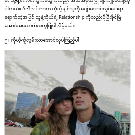
မှာ သူ့ရဲ့ကောင်းကွက်တွေကိုလည်း အသိအမှတ်ပြု ချီးကျုးပေးဖို့လို
ပါတယ်။ ဒီလိုလုပ်တာက ကိုယ့်ချစ်သူကို ပျော်အောင်လုပ်ပေးရာ
ရောက်တဲ့အပြင် သူနဲ့ကိုယ်ရဲ့ Relationship ကိုလည်းပိုပြီးခိုင်မြဲ
အောင်အထောက်အကူပြုပါလိမ့်မယ်။
၅။ ကိုယ့်ကိုလွမ်းလာအောင်လုပ်ကြည့်ပါ