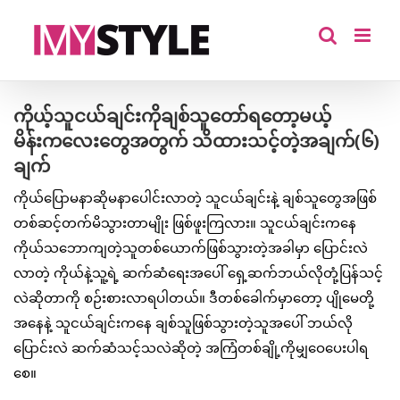
Skip
to
content
ကိုယ့်သူငယ်ချင်းကိုချစ်သူတော်ရတော့မယ့်
မိန်းကလေးတွေအတွက် သိထားသင့်တဲ့အချက်(၆)
ချက်
ကိုယ်ပြောမနာဆိုမနာပေါင်းလာတဲ့ သူငယ်ချင်းနဲ့ ချစ်သူတွေအဖြစ်
တစ်ဆင့်တက်မိသွားတာမျိုး ဖြစ်ဖူးကြလား။ သူငယ်ချင်းကနေ
ကိုယ်သဘောကျတဲ့သူတစ်ယောက်ဖြစ်သွားတဲ့အခါမှာ ပြောင်းလဲ
လာတဲ့ ကိုယ်နဲ့သူ့ရဲ့ ဆက်ဆံရေးအပေါ် ရှေ့ဆက်ဘယ်လိုတုံ့ပြန်သင့်
လဲဆိုတာကို စဉ်းစားလာရပါတယ်။ ဒီတစ်ခေါက်မှာတော့ ပျိုမေတို့
အနေနဲ့ သူငယ်ချင်းကနေ ချစ်သူဖြစ်သွားတဲ့သူအပေါ် ဘယ်လို
ပြောင်းလဲ ဆက်ဆံသင့်သလဲဆိုတဲ့ အကြံတစ်ချို့ကိုမျှဝေပေးပါရ
စေ။