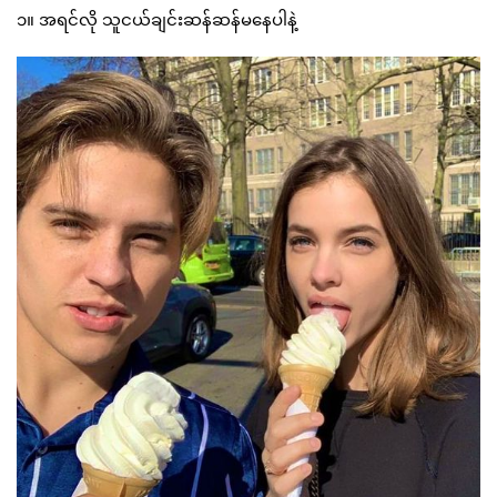
၁။ အရင်လို သူငယ်ချင်းဆန်ဆန်မနေပါနဲ့