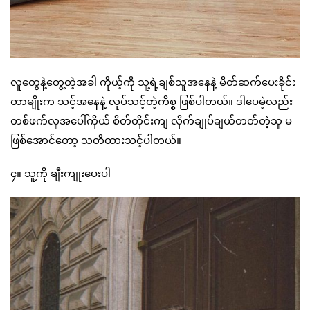
လူတွေနဲ့တွေ့တဲ့အခါ ကိုယ့်ကို သူ့ရဲ့ချစ်သူအနေနဲ့ မိတ်ဆက်ပေးခိုင်း
တာမျိုးက သင့်အနေနဲ့ လုပ်သင့်တဲ့ကိစ္စ ဖြစ်ပါတယ်။ ဒါပေမဲ့လည်း
တစ်ဖက်လူအပေါ်ကိုယ် စိတ်တိုင်းကျ လိုက်ချုပ်ချယ်တတ်တဲ့သူ မ
ဖြစ်အောင်တော့ သတိထားသင့်ပါတယ်။
၄။ သူ့ကို ချီးကျုးပေးပါ