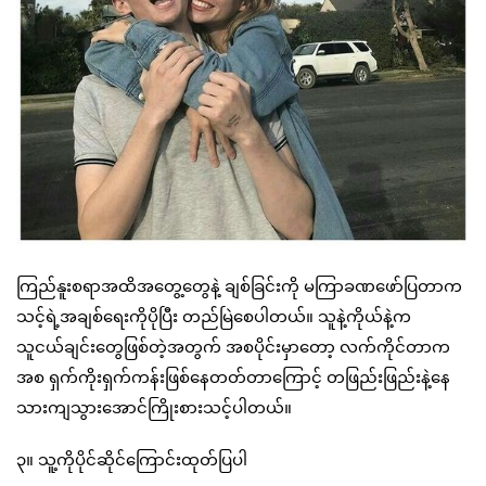
ကြည်နူးစရာအထိအတွေ့တွေနဲ့ ချစ်ခြင်းကို မကြာခဏဖော်ပြတာက
သင့်ရဲ့အချစ်ရေးကိုပိုပြီး တည်မြဲစေပါတယ်။ သူနဲ့ကိုယ်နဲ့က
သူငယ်ချင်းတွေဖြစ်တဲ့အတွက် အစပိုင်းမှာတော့ လက်ကိုင်တာက
အစ ရှက်ကိုးရှက်ကန်းဖြစ်နေတတ်တာကြောင့် တဖြည်းဖြည်းနဲ့နေ
သားကျသွားအောင်ကြိုးစားသင့်ပါတယ်။
၃။ သူ့ကိုပိုင်ဆိုင်ကြောင်းထုတ်ပြပါ