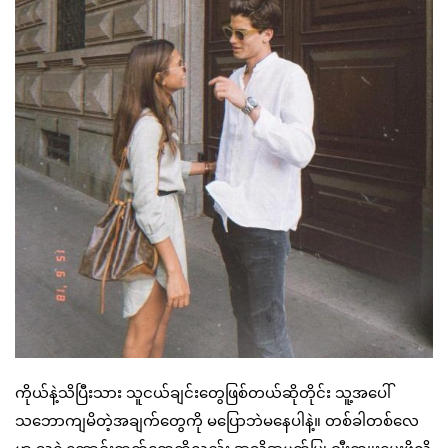
ကိုယ်နဲ့သိပြီးသား သူငယ်ချင်းတွေဖြစ်တယ်ဆိုတိုင်း သူ့အပေါ်
သဘောကျမိတဲ့အချက်တွေကို မပြောဘဲမနေပါနဲ့။ တစ်ခါတစ်လေ