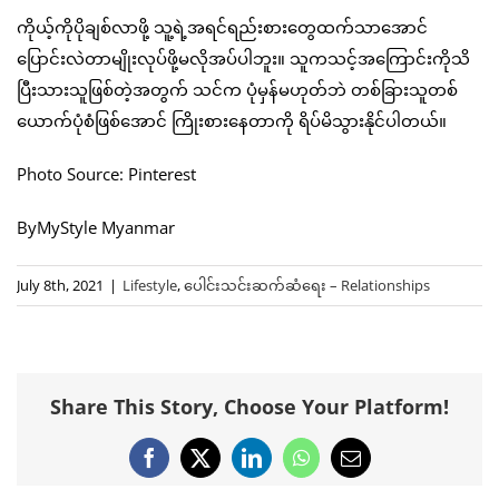
ကိုယ့်ကိုပိုချစ်လာဖို့ သူ့ရဲ့အရင်ရည်းစားတွေထက်သာအောင်
ပြောင်းလဲတာမျိုးလုပ်ဖို့မလိုအပ်ပါဘူး။ သူကသင့်အကြောင်းကိုသိ
ပြီးသားသူဖြစ်တဲ့အတွက် သင်က ပုံမှန်မဟုတ်ဘဲ တစ်ခြားသူတစ်
ယောက်ပုံစံဖြစ်အောင် ကြိုးစားနေတာကို ရိပ်မိသွားနိုင်ပါတယ်။
Photo Source: Pinterest
ByMyStyle Myanmar
July 8th, 2021
|
Lifestyle
,
ပေါင်းသင်းဆက်ဆံရေး – Relationships
Share This Story, Choose Your Platform!
Facebook
X
LinkedIn
WhatsApp
Email