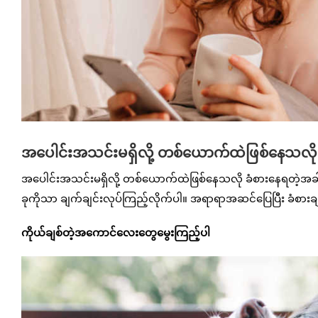
အပေါင်းအသင်းမရှိလို့ တစ်ယောက်ထဲဖြစ်နေသလို 
အပေါင်းအသင်းမရှိလို့ တစ်ယောက်ထဲဖြစ်နေသလို ခံစားနေရတဲ့အ
ခုကိုသာ ချက်ချင်းလုပ်ကြည့်လိုက်ပါ။ အရာရာအဆင်ပြေပြီး ခံစားချ
ကိုယ်ချစ်တဲ့အကောင်လေးတွေမွေးကြည့်ပါ