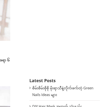
ီအရာ ၆
Latest Posts
စိမ်းစိမ်းစိုစို မိုးရာသီနဲ့လိုက်ဖက်တဲ့ Green
Nails Ideas များ
DIY Hair Mask အတွက် သုံးနည်း