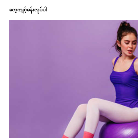
လေ့ကျင့်ခန်းလုပ်ပါ