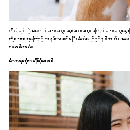
ကိုယ်ချစ်တဲ့အကောင်လေးတွေ၊ ခွေးလေးတွေ၊ ကြောင်လေးတွေမွေးပြီး
တို့လေးတွေကြောင့် အရမ်းအဖော်ရပြီး စိတ်ပျော်ရွှင်ရပါတယ်။ အပေါ
ရစေပါတယ်။
မိသားစုကိုအချိန်ပိုပေးပါ