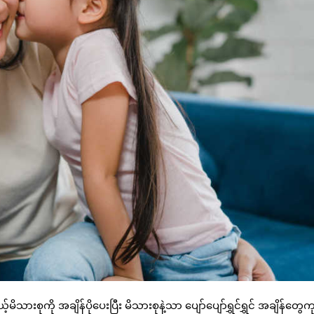
းစုကို အချိန်ပိုပေးပြီး မိသားစုနဲ့သာ ပျော်ပျော်ရွှင်ရွှင် အချိန်တွေကု