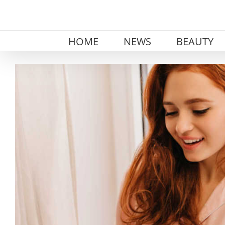
Skip
to
content
HOME
NEWS
BEAUTY
View
Larger
Image