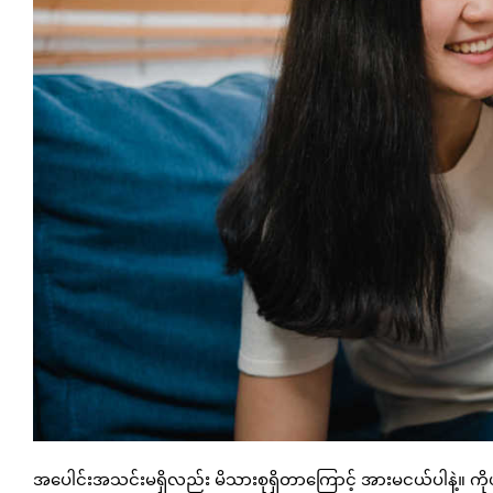
အပေါင်းအသင်းမရှိလည်း မိသားစုရှိတာကြောင့် အားမငယ်ပါနဲ့။ ကိုယ့်မိသာ