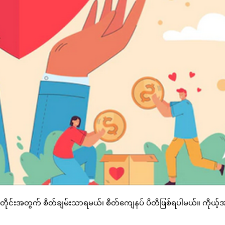
က်တိုင်းအတွက် စိတ်ချမ်းသာရမယ်၊ စိတ်ကျေနပ် ပိတိဖြစ်ရပါမယ်။ ကိုယ့