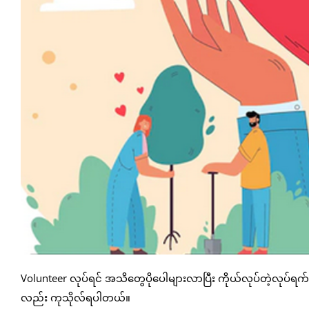
Volunteer လုပ်ရင် အသိတွေပိုပေါများလာပြီး ကိုယ်လုပ်တဲ့လုပ်ရ
လည်း ကုသိုလ်ရပါတယ်။