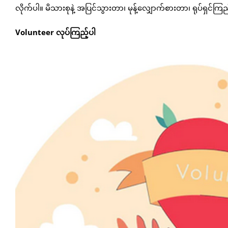
လိုက်ပါ။ မိသားစုနဲ့ အပြင်သွားတာ၊ မုန့်လျှောက်စားတာ၊ ရုပ်ရှင်
Volunteer လုပ်ကြည့်ပါ