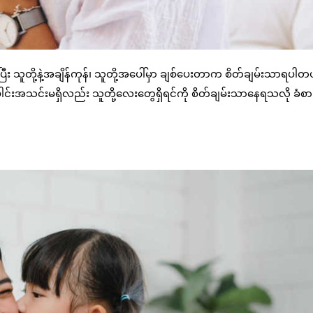
 သူတို့နဲ့အချိန်ကုန်၊ သူတို့အပေါ်မှာ ချစ်ပေးတာက စိတ်ချမ်းသာရပါတ
င်းအသင်းမရှိလည်း သူတို့လေးတွေရှိရင်ကို စိတ်ချမ်းသာနေရသလို ခံစားမှ