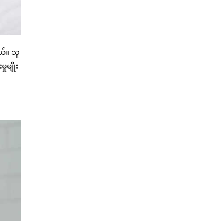
ယ်။ သူ
ုမျိုး