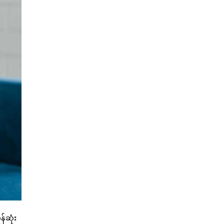
န်ဆုံး