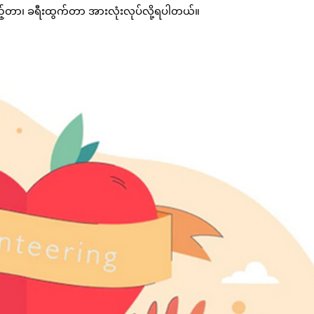
ကြည့်တာ၊ ခရီးထွက်တာ အားလုံးလုပ်လို့ရပါတယ်။