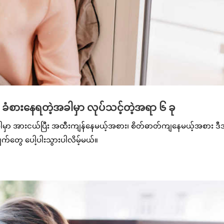
ခံစားနေရတဲ့အခါမှာ လုပ်သင့်တဲ့အရာ ၆ ခု
ခါမှာ အားငယ်ပြီး အထီးကျန်နေမယ့်အစား၊ စိတ်ဓာတ်ကျနေမယ့်အစား ဒ
က်တွေ ပေါ့ပါးသွားပါလိမ့်မယ်။