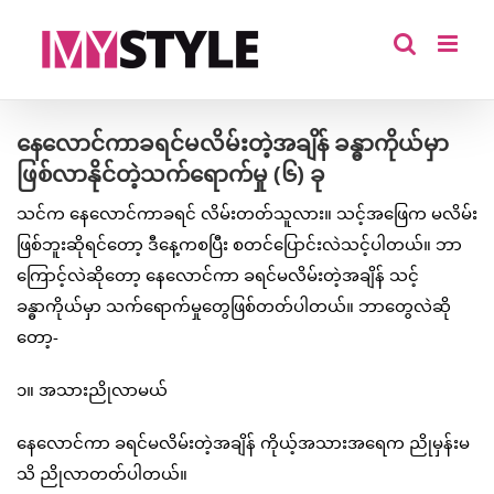
Skip
to
content
နေလောင်ကာခရင်မလိမ်းတဲ့အချိန် ခန္ဓာကိုယ်မှာ
ဖြစ်လာနိုင်တဲ့သက်ရောက်မှု (၆) ခု
သင်က နေလောင်ကာခရင် လိမ်းတတ်သူလား။ သင့်အဖြေက မလိမ်း
ဖြစ်ဘူးဆိုရင်တော့ ဒီနေ့ကစပြီး စတင်ပြောင်းလဲသင့်ပါတယ်။ ဘာ
ကြောင့်လဲဆိုတော့ နေလောင်ကာ ခရင်မလိမ်းတဲ့အချိန် သင့်
ခန္ဓာကိုယ်မှာ သက်ရောက်မှုတွေဖြစ်တတ်ပါတယ်။ ဘာတွေလဲဆို
တော့-
၁။ အသားညိုလာမယ်
နေလောင်ကာ ခရင်မလိမ်းတဲ့အချိန် ကိုယ့်အသားအရေက ညိုမှန်းမ
သိ ညိုလာတတ်ပါတယ်။