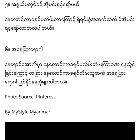
၅။ အရွယ်မတိုင်ခင် အိုမင်းရင့်ရော်မယ်
နေလောင်ကာခရင်မလိမ်းတာကြောင့် ရှိရင်းစွဲအသက်ထက် ပိုအိုမင်း
ရင့်ရော်လာတတ်ပါတယ်။
၆။ အရေပြားရောဂါ
နေရောင်အောက်မှာ နေလောင်ကာခရင်မလိမ်းဘဲ မကြာခဏ နေထိုင်
ခြင်းကြောင့် တခြား နေလောင်ကာခရင်လိမ်းသူထက် အရေပြား
ရောဂါ ဖြစ်နိုင်ချေပိုများပါတယ်။
Photo Source: Pinterest
By MyStyle Myanmar