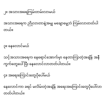
၂။ အသားအရေကြမ်းတမ်းလာမယ်
အသားအရေက ညိုလာတာနဲ့အမျှ မချောမွေ့ဘဲ ကြမ်းလာတတ်ပါ
တယ်။
၃။ နေလောင်မယ်
သင့်အသားအရေက နေရောင်အောက်မှာ နေတာကြာတဲ့အချိန် အနီ
ကွက်တွေပေါ်ပြီး နေလောင်လာတတ်ပါတယ်။
၄။ အရေးကြောင်းတွေပိုပေါ်မယ်
နေလောင်ကာ ခရင် မလိမ်းတဲ့အချိန် အရေးအကြောင်းတွေပိုပေါ်လာ
တတ်ပါတယ်။