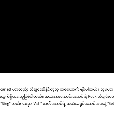
့ Scarlett ဟာလည်း သီချင်းဆိုနိုင်တဲ့သူ တစ်ယောက်ဖြစ်ပါတယ်။ သူမဟ
းများထွက်ရှိထားသူဖြစ်ပါတယ်။ အသံအားကောင်းကောင်းနဲ့ Rock သီချင်းတွ
့ “Sing” ဇာတ်ကားမှာ “Ash” ဇာတ်ကောင်ရဲ့ အသံသရုပ်ဆောင်အနေနဲ့ “Set I