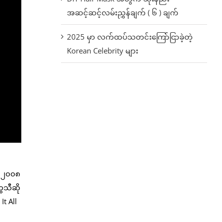
အဆင့်ဆင့်လမ်းညွှန်ချက် ( ၆ ) ချက်
2025 မှာ လက်ထပ်သတင်းကြော်ငြာခဲ့တဲ့
Korean Celebrity များ
ာ ၂၀၀၈
ေသီဆို
t All