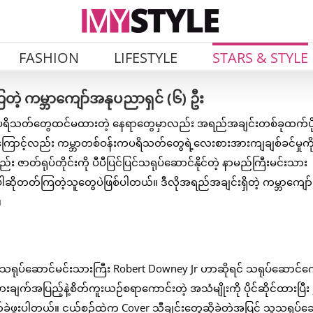
FASHION
LIFESTYLE
STARS & STYLE
တဲ့ ကမ္ဘာကျော်အနုပညာရှင် (၆) ဦး
် ပရိသတ်တွေထင်မထားတဲ့ နေရာတွေမှာလည်း အရည်အချင်းတစ်ခုထက်ပိ
ြောင့်လည်း ကမ္ဘာတစ်ဝန်းကပရိသတ်တွေရဲ့လေးစားအားကျချစ်ခင်မှုက
ာတ်ရုပ်တိုင်းကို ပီပီပြင်ပြင်သရုပ်ဆောင်နိုင်တဲ့ နာမည်ကြီးမင်းသား
ဆိုတတ်ကြတဲ့သူတွေပဲဖြစ်ပါတယ်။ ဒီလိုအရည်အချင်းရှိတဲ့ ကမ္ဘာကျော်
။
ရဲ့သရုပ်ဆောင်မင်းသားကြီး Robert Downey Jr ဟာဆိုရင် သရုပ်ဆောင်က
က်အပြည့်နဲ့စိတ်ကူးယဉ်စရာကောင်းတဲ့ အသံမျိုးကို ပိုင်ဆိုင်ထားပြီ
ုတ်ခဲ့ဖူးပါတယ်။ ငယ်စဉ်ထဲက Cover သီချင်းတွေဆိုခဲ့တဲ့အပြင် သူသရုပ်ဆ