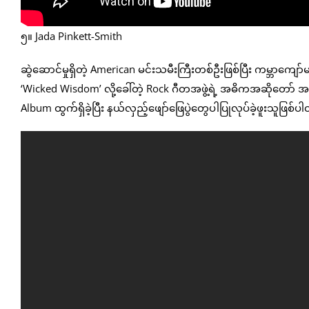
၅။ Jada Pinkett-Smith
ဆွဲဆောင်မှုရှိတဲ့ American မင်းသမီးကြီးတစ်ဦးဖြစ်ပြီး ကမ္ဘာကျော်
‘Wicked Wisdom’ လို့ခေါ်တဲ့ Rock ဂီတအဖွဲ့ရဲ့ အဓိကအဆိုတော် အ
Album ထွက်ရှိခဲ့ပြီး နယ်လှည့်ဖျော်ဖြေပွဲတွေပါပြုလုပ်ခဲ့ဖူးသူဖြစ်