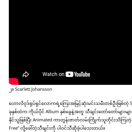
၂။ Scarlett Johansson
ဟောလိဝုဒ်ရုပ်ရှင်လောကရဲ့ကြေးအမြင့်ဆုံးမင်းသမီးတစ်ဦးဖြစ်တဲ
ခုနှစ်ထဲက ကိုယ်ပိုင် Album နှစ်ခွေနဲ့အတူ သီချင်းတော်တော်မျာ
နိုင်သူဖြစ်ပြီး Animated ကာတွန်းဇာတ်လမ်းကြိုက်သူတိုင်းသိကြတဲ
Free” လို့ခေါ်တဲ့သီချင်းကို ပါဝင်သီဆိုခဲ့ပါသေးတယ်။