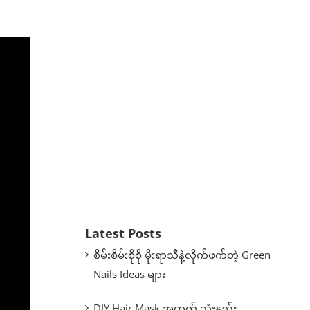
Latest Posts
စိမ်းစိမ်းစိုစို မိုးရာသီနဲ့လိုက်ဖက်တဲ့ Green
Nails Ideas များ
DIY Hair Mask အတွက် သုံးနည်း