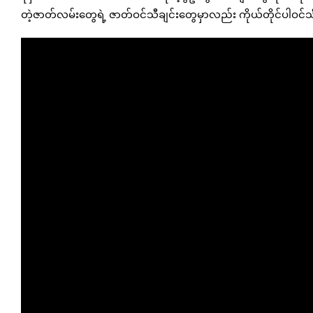
တဲ့ဇာတ်လမ်းတွေရဲ့ ဇာတ်ဝင်သီချင်းတွေမှာလည်း ကိုယ်တိုင်ပါဝင်