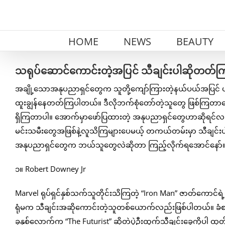
Skip
to
content
HOME
NEWS
BEAUTY
သရုပ်ဆောင်ကောင်းတဲ့အပြင် သီချင်းပါဆိုတတ်ကြ
အချို့သောအနုပညာရှင်တွေက သူတို့ကျော်ကြားတဲ့နယ်ပယ်အပြင
ထူးချွန်နေတတ်ကြပါတယ်။ ဒီလိုဘက်စုံတော်တဲ့သူတွေ ဖြစ်ကြတာက
ရှိကြတာပါ။ အောက်မှာဖော်ပြထားတဲ့ အနုပညာရှင်တွေဟာဆိုရင်လည်း ဇ
မင်းသမီးတွေအဖြစ်နဲ့လူသိကြများပေမယ့် တကယ်တမ်းမှာ သီချင်းပါ
အနုပညာရှင်တွေက ဘယ်သူတွေလဲဆိုတာ ကြည့်လိုက်ရအောင်နော်
၁။ Robert Downey Jr
Marvel ရုပ်ရှင်နှစ်သက်သူတိုင်းသိကြတဲ့ “Iron Man” ဇာတ်ကောင်
ရုံမက သီချင်းအဆိုကောင်းတဲ့သူတစ်ယောက်လည်းဖြစ်ပါတယ်။ ခံစားချ
ခုနှစ်လောက်က “The Futurist” ဆိုတဲ့ပွဲဦးထွက်သီချင်းခွေကိုပါ ထ