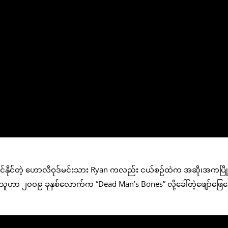
ောင်နိုင်တဲ့ ဟောလိဝုဒ်မင်းသား Ryan ကလည်း ငယ်စဉ်ထဲက အဆို၊အကပြိုင်
သူဟာ ၂၀၀၉ ခုနှစ်လောက်က “Dead Man’s Bones” လို့ခေါ်တဲ့ဖျော်ဖြေရေ