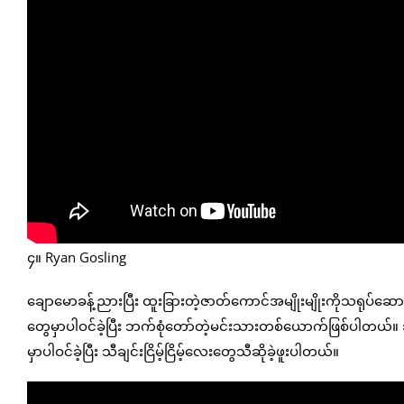
၄။ Ryan Gosling
ချောမောခန့်ညားပြီး ထူးခြားတဲ့ဇာတ်ကောင်အမျိုးမျိုးကိုသရုပ်ဆ
တွေမှာပါဝင်ခဲ့ပြီး ဘက်စုံတော်တဲ့မင်းသားတစ်ယောက်ဖြစ်ပါတယ်။ 
မှာပါဝင်ခဲ့ပြီး သီချင်းငြိမ့်ငြိမ့်လေးတွေသီဆိုခဲ့ဖူးပါတယ်။