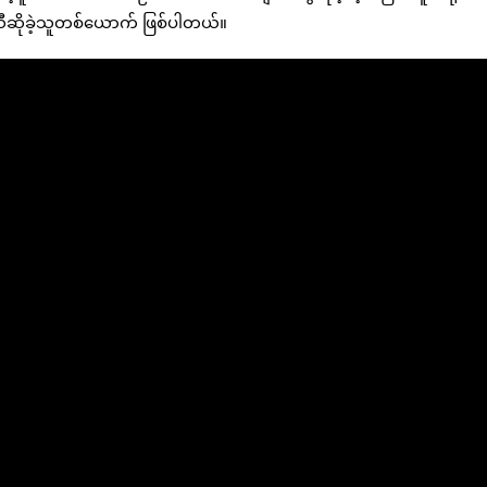
သီဆိုခဲ့သူတစ်ယောက် ဖြစ်ပါတယ်။