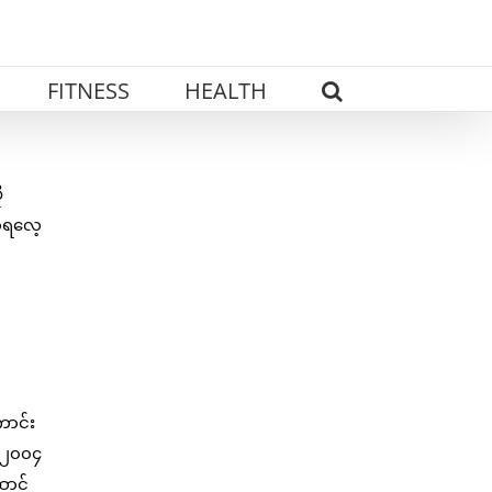
FITNESS
HEALTH
ု
ိုရလေ့
ောင်း
း ၂၀၀၄
ောင်