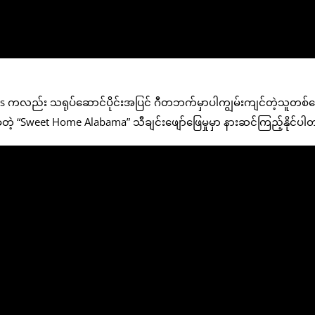
kles ကလည်း သရုပ်ဆောင်ပိုင်းအပြင် ဂီတဘက်မှာပါကျွမ်းကျင်တဲ့သူတစ
ဲ့တဲ့ “Sweet Home Alabama” သီချင်းဖျော်ဖြေမှုမှာ နားဆင်ကြည့်နိုင်ပ