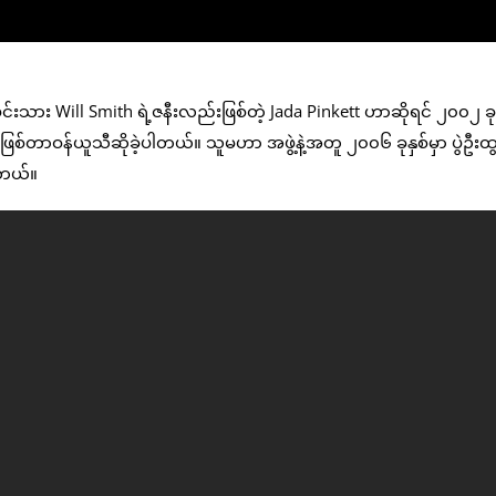
မင်းသား Will Smith ရဲ့ဇနီးလည်းဖြစ်တဲ့ Jada Pinkett ဟာဆိုရင် ၂၀၀၂ ခုန
ဖြစ်တာဝန်ယူသီဆိုခဲ့ပါတယ်။ သူမဟာ အဖွဲ့နဲ့အတူ ၂၀၀၆ ခုနှစ်မှာ ပွဲဦးထ
ပါတယ်။