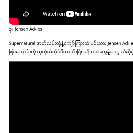
၃။ Jensen Ackles
Supernatural ဇာတ်လမ်းတွဲနဲ့ကျော်ကြားတဲ့ မင်းသား Jensen Ac
ဖြစ်ကြောင်းကို သူကိုယ်တိုင်ဂီတာတီးပြီး ပရိသတ်တွေနဲ့အတူ သီဆိုခ